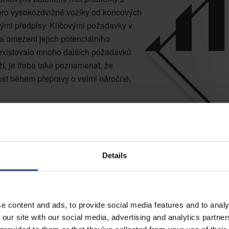
pro vysokozdvižné vozíky od koncových
tnými předpisy. Klíčovými požadavky v
ě a omezení jejich potenciálního
ě existovalo mnoho dalších požadavků
, je třeba také poznamenat, že
ost během přepravy o velmi náročné,
Details
e content and ads, to provide social media features and to analy
 our site with our social media, advertising and analytics partn