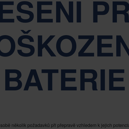
EŠENÍ P
Udržitelnost je základem řízení společnosti Nefab
OŠKOZE
BATERIE
o sobě několik požadavků při přepravě vzhledem k jejich potenc