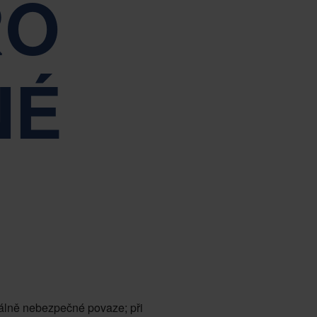
RO
Tiếng Việt
Deutsch
Svenska
Suomi
Español
Eesti
NÉ
Slovenčina
Nederlands
iálně nebezpečné povaze; při