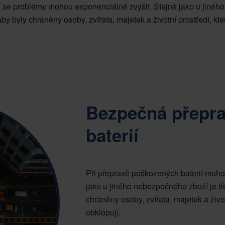
 se problémy mohou exponenciálně zvýšit. Stejně jako u jinéh
aby byly chráněny osoby, zvířata, majetek a životní prostředí, které
Bezpečná přepr
baterií
Při přepravě poškozených baterií moho
jako u jiného nebezpečného zboží je tře
chráněny osoby, zvířata, majetek a životn
obklopují.