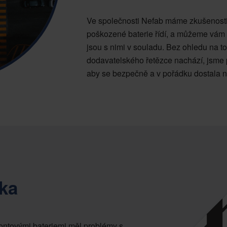
Ve společnosti Nefab máme zkušenosti 
poškozené baterie řídí, a můžeme vám 
jsou s nimi v souladu. Bez ohledu na t
dodavatelského řetězce nachází, jsme př
aby se bezpečně a v pořádku dostala n
íka
iontovými bateriemi měl problémy s