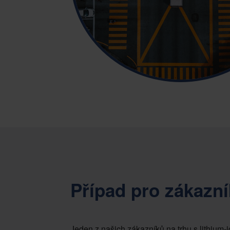
Případ pro zákazn
Jeden z našich zákazníků na trhu s lithium-