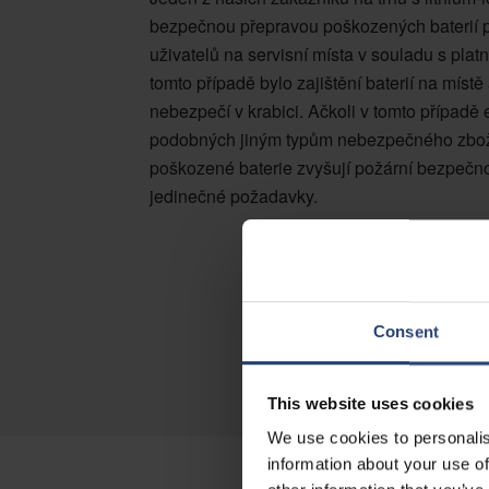
bezpečnou přepravou poškozených baterií 
uživatelů na servisní místa v souladu s pla
tomto případě bylo zajištění baterií na míst
nebezpečí v krabici. Ačkoli v tomto případ
podobných jiným typům nebezpečného zboží
poškozené baterie zvyšují požární bezpečn
jedinečné požadavky.
Consent
This website uses cookies
We use cookies to personalis
information about your use of