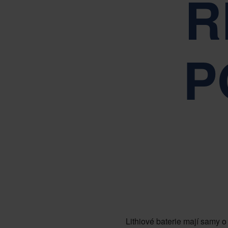
Ř
P
Lithiové baterie mají samy 