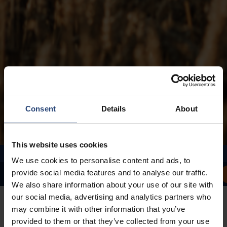
Oblast zaměření: Lidé
Consent
Details
About
This website uses cookies
We use cookies to personalise content and ads, to
provide social media features and to analyse our traffic.
Prohlášení generálního ředitele
Oblasti zaměření
Případy zákazníků
We also share information about your use of our site with
our social media, advertising and analytics partners who
may combine it with other information that you’ve
provided to them or that they’ve collected from your use