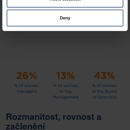
měřitelný dopad.
Deny
Rozmanitost, rovnost a
začlenění