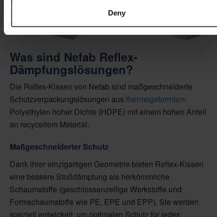
Deny
Was sind Nefab Reflex-
Dämpfungslösungen?
Die Reflex-Kissen von Nefab sind maßgeschneiderte
Schutzverpackungslösungen aus
thermogeformtem
Polyethylen hoher Dichte (HDPE) mit einem hohen Anteil
an recyceltem Material.
Maßgeschneiderter Schutz
Dank ihrer einzigartigen Geometrie bieten Reflex-Kissen
eine bessere Stoßdämpfung als herkömmliche
Schaumstoffe (geschlossenzellige Werkstoffe und
Formschaumstoffe wie PE, EPE und EPP). Sie werden
speziell entwickelt, um optimalen Schutz für jedes