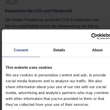
Reduzieren Sie CO2 und Plastikmüll
Die Reflex-Polsterung senkt die CO2-Emissionen und
den Kunststoffabfall durch die Verwendung von bis zu
100 % recyceltem HDPE, das vollständig recycelbar ist.
Dank ihrer hohen Verschachtelungsfähigkeit kann diese
wiederverwendbare Lösung bei geringem
Consent
Details
About
Kraftstoffverbrauch effizient gesammelt und
zurückgegeben werden.
Erkunden Sie die Vorteile der Nachhaltigkeit
This website uses cookies
We use cookies to personalise content and ads, to provide
social media features and to analyse our traffic. We also
share information about your use of our site with our social
Recycelte
media, advertising and analytics partners who may combine i
with other information that you’ve provided to them or that
thermogeformte
they’ve collected from your use of their services.