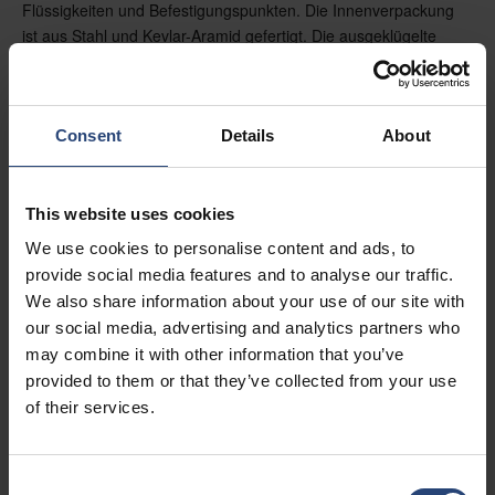
Flüssigkeiten und Befestigungspunkten. Die Innenverpackung
ist aus Stahl und Kevlar-Aramid gefertigt. Die ausgeklügelte
Innenkonstruktion ermöglicht eine Druckentlastung ohne
Flammendurchschlag. Selbst wenn sich die Batterie in der Kiste
entzünden sollte, bleibt die Temperatur an der Oberfläche auf
Consent
Details
About
einem akzeptablen Niveau. Die Box ist für
Gefahrgutverpackungen der Gruppe I zertifiziert und kann bis zu
1.400 kg geladen werden.
This website uses cookies
We use cookies to personalise content and ads, to
provide social media features and to analyse our traffic.
We also share information about your use of our site with
our social media, advertising and analytics partners who
may combine it with other information that you’ve
provided to them or that they’ve collected from your use
of their services.
Consent