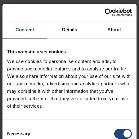
+1 770-935-6662
Mostra sulla mappa
Consent
Details
About
Contatti
USA - Nefab Packaging North LLC -
This website uses cookies
Illinois
We use cookies to personalise content and ads, to
1539 Hunter Rd
provide social media features and to analyse our traffic.
We also share information about your use of our site with
Hanover Park, IL 60133
our social media, advertising and analytics partners who
+1 630-451-5345 x50103
may combine it with other information that you’ve
provided to them or that they’ve collected from your use
Mostra sulla mappa
of their services.
Contatti
Consent
USA - Nefab Packaging North LLC -
Necessary
Selection