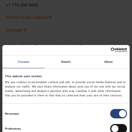
+1 770-935-6662
Mostra sulla mappa
Contatti
USA - Nefab Packaging North LLC -
Illinois
Consent
Details
About
1539 Hunter Rd
Hanover Park, IL 60133
This website uses cookies
+1 630-451-5345 x50103
We use cookies to personalise content and ads, to provide social media features and to
analyse our traffic. We also share information about your use of our site with our social
media, advertising and analytics partners who may combine it with other information
Mostra sulla mappa
that you’ve provided to them or that they’ve collected from your use of their services.
Contatti
Consent
Necessary
Selection
USA - Nefab Packaging North LLC -
Preferences