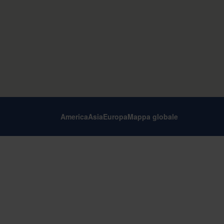
America
Asia
Europa
Mappa globale