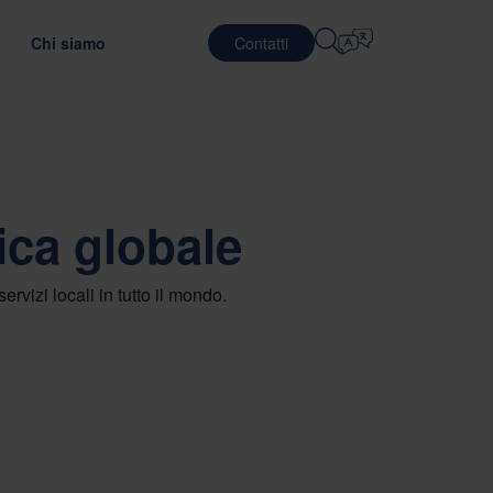
Chi siamo
Contatti
Selezionare La Lingua
SERVIZI LOGISTICI
DIFESA
English
中文 (简体)
ndo l'efficienza dei trasporti
 il materiale di imballaggio ottimale
efab
Logistica integrata
ica globale
Română
Dansk
ging
ostro Team
Servizi di imballaggio
中文 (繁體)
Português
GreenCalc
 formazione globale
Servizi di pooling
rvizi locali in tutto il mondo.
Čeština
Polski
IGIONAMENTO
i lavoro
SEMICONDUTTORI
utazione dei fornitori
t sugli imballaggi
Français (Canada)
Norsk
Français
Lietuvių
Português Brasileiro
한국어
NCE E CONFORMITÀ
Español (América Latina)
Italiano