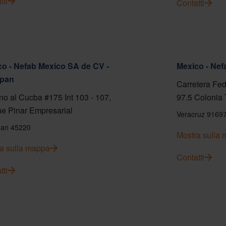
tti
Contatti
o - Nefab Mexico SA de CV -
Mexico - Ne
pan
Carretera Fed
o al Cucba #175 Int 103 - 107,
97.5 Colonia 
e Pinar Empresarial
Veracruz 9169
an 45220
Mostra sulla
a sulla mappa
Contatti
tti