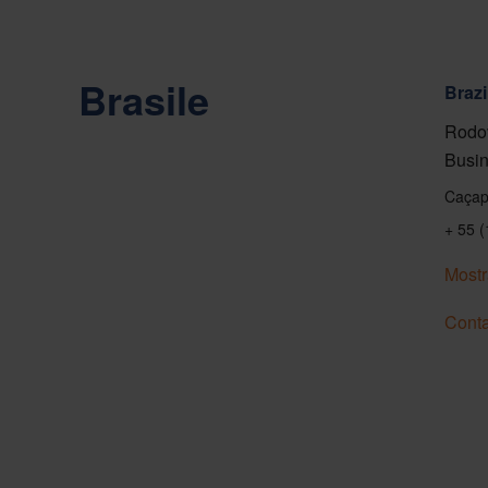
Brasile
Brazi
Rodov
Busin
Caçap
+ 55 
Mostr
Conta