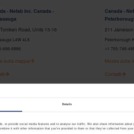
a - Nefab Inc. Canada -
Canada - Nef
issauga
Peterboroug
Tomken Road, Units 13-16
211 Jameson 
ssauga L4W 4L8
Peterborough 
5-696-6886
+1 705-748-48
a sulla mappa
Mostra sulla
tti
Contatti
Details
, to provide social media features and to analyse our traffic. We also share information about y
mbine it with other information that you’ve provided to them or that they’ve collected from your 
 - Nefab Chile S.A.