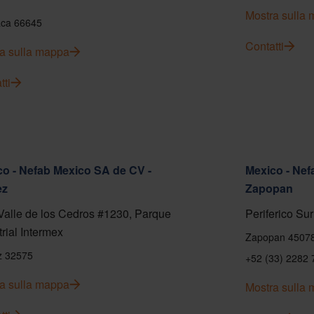
Mostra sulla
ca 66645
Contatti
a sulla mappa
tti
o - Nefab Mexico SA de CV -
Mexico - Nef
ez
Zapopan
Valle de los Cedros #1230, Parque
Periferico Sur
trial Intermex
Zapopan 4507
z 32575
+52 (33) 2282 
a sulla mappa
Mostra sulla