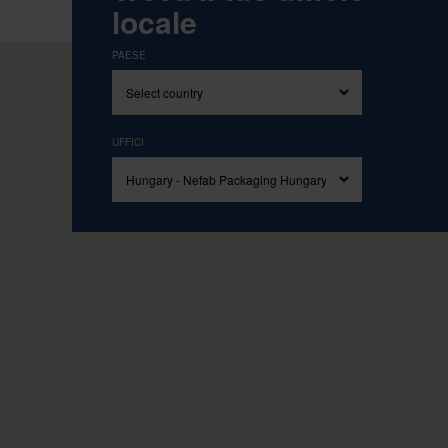
Ispirati ai nostri valori fondamentali di S
locale
PAESE
UFFICI