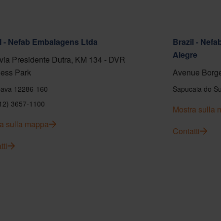
l - Nefab Embalagens Ltda
Brazil - Nef
Alegre
ia Presidente Dutra, KM 134 - DVR
ess Park
Avenue Borge
ava 12286-160
Sapucaia do Su
(12) 3657-1100
Mostra sulla
a sulla mappa
Contatti
tti