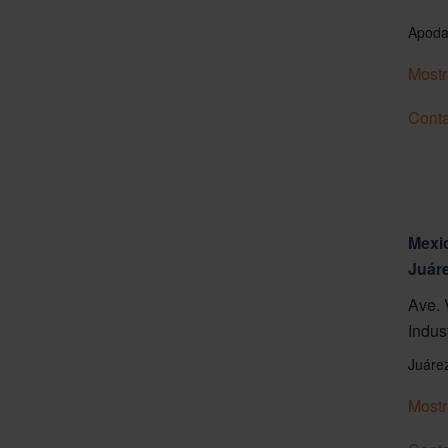
Apoda
Mostr
Conta
Mexic
Juár
Ave. 
Indus
Juáre
Mostr