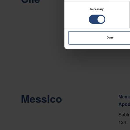
Consent
Camin
Necessary
Selection
Viña 
Mostr
Deny
Conta
Messico
Mexic
Apod
Sabin
124