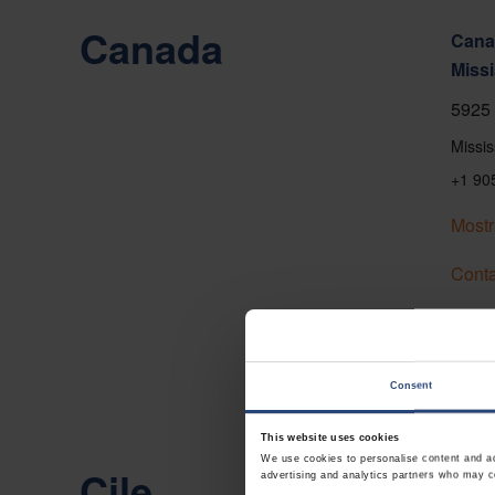
Canada
Canad
Miss
5925 
Missi
+1 90
Mostr
Conta
Consent
This website uses cookies
We use cookies to personalise content and ads
Cile
advertising and analytics partners who may co
Chile