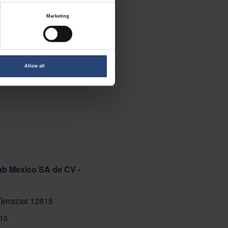
Marketing
Allow all
ab Mexico SA de CV -
 Terrazas 12815
15