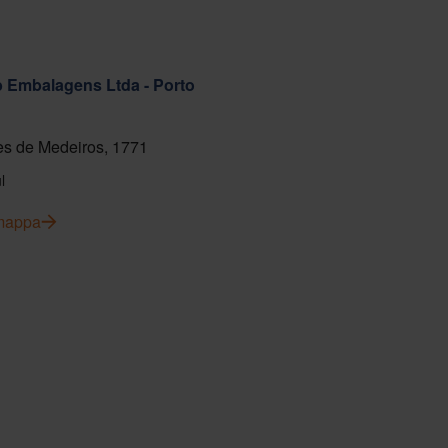
ab Embalagens Ltda - Porto
s de Medeiros, 1771
l
 mappa