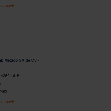
 mappa
ab Mexico SA de CV -
 4250 Int. B
8
7483
 mappa