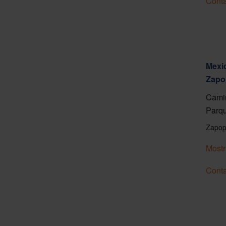
Conta
Mexic
Zapo
Camin
Parqu
Zapop
Mostr
Conta