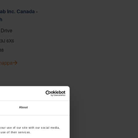
ab Inc. Canada -
h
Drive
K9J 6X6
88
 mappa
About
our use of our site with our social media,
use of their services.