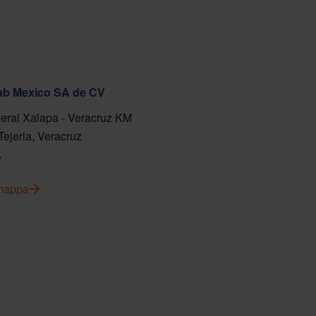
fab Mexico SA de CV
eral Xalapa - Veracruz KM
Tejeria, Veracruz
7
 mappa