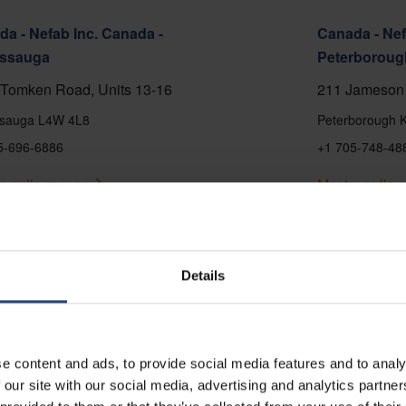
a - Nefab Inc. Canada -
Canada - Nef
issauga
Peterboroug
Tomken Road, Units 13-16
211 Jameson 
ssauga L4W 4L8
Peterborough 
5-696-6886
+1 705-748-48
a sulla mappa
Mostra sulla
tti
Contatti
Details
e content and ads, to provide social media features and to analy
 our site with our social media, advertising and analytics partn
 - Nefab Chile S.A.