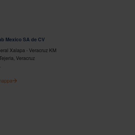
fab Mexico SA de CV
eral Xalapa - Veracruz KM
Tejeria, Veracruz
7
 mappa