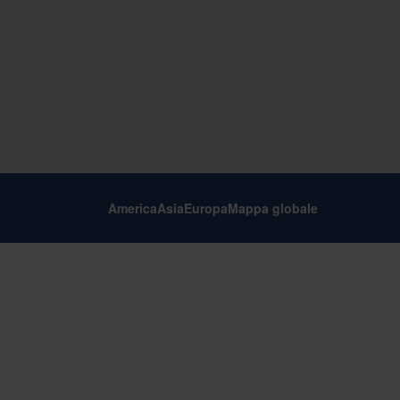
America
Asia
Europa
Mappa globale