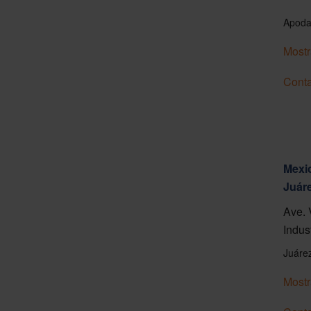
Apoda
Mostr
Conta
Mexic
Juár
Ave. 
Indus
Juáre
Mostr