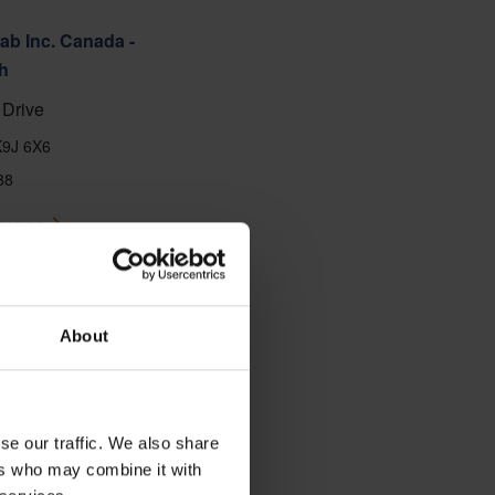
ab Inc. Canada -
h
Drive
K9J 6X6
88
 mappa
About
se our traffic. We also share
ers who may combine it with