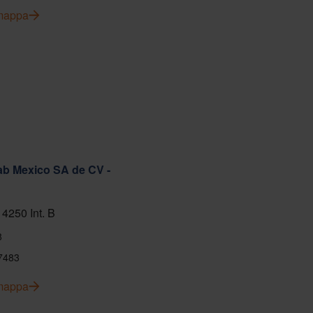
 mappa
ab Mexico SA de CV -
 4250 Int. B
8
7483
 mappa