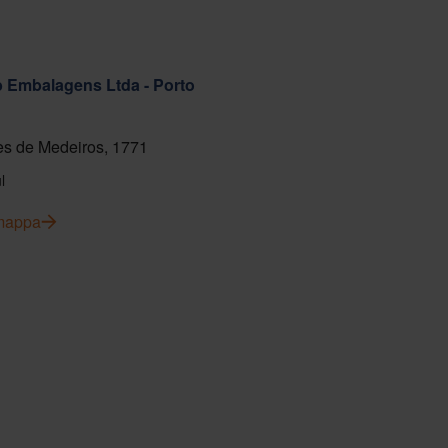
ab Embalagens Ltda - Porto
s de Medeiros, 1771
l
 mappa