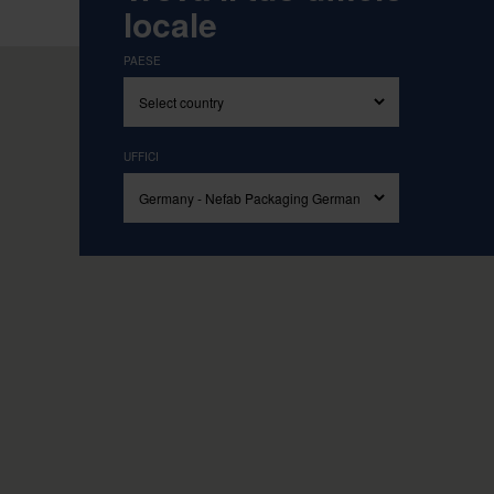
Ispirati ai nostri valori fondamentali di S
locale
PAESE
UFFICI