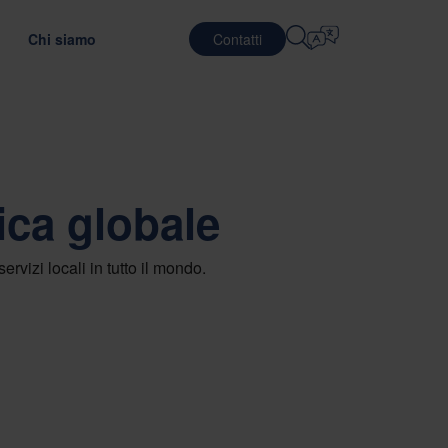
Chi siamo
Contatti
Selezionare La Lingua
SERVIZI LOGISTICI
DIFESA
English
中文 (简体)
ndo l'efficienza dei trasporti
 il materiale di imballaggio ottimale
efab
Logistica integrata
ica globale
Română
Dansk
ging
ostro Team
Servizi di imballaggio
中文 (繁體)
Português
GreenCalc
 formazione globale
Servizi di pooling
rvizi locali in tutto il mondo.
Čeština
Polski
IGIONAMENTO
i lavoro
SEMICONDUTTORI
utazione dei fornitori
t sugli imballaggi
Français (Canada)
Norsk
Français
Lietuvių
Português Brasileiro
한국어
NCE E CONFORMITÀ
Español (América Latina)
Italiano