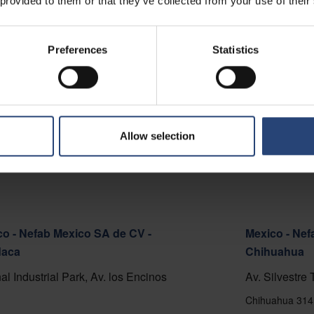
 provided to them or that they’ve collected from your use of their
o Cortafuego S/N, Lote A.
del Mar 2520000
Preferences
Statistics
a sulla mappa
tti
Allow selection
o - Nefab Mexico SA de CV -
Mexico - Nef
aca
Chihuahua
al Industrial Park, Av. los Encinos
Av. Silvestre
Chihuahua 314