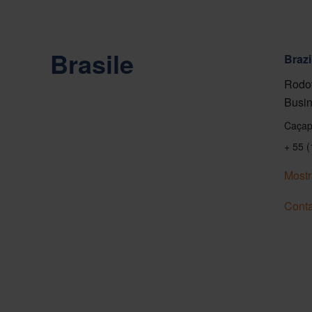
Brasile
Brazi
Rodov
Busin
Caçap
+ 55 
Mostr
Conta