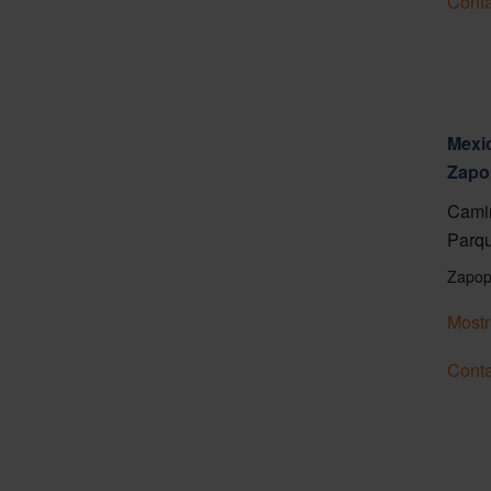
Conta
Mexic
Zapo
Camin
Parqu
Zapop
Mostr
Conta