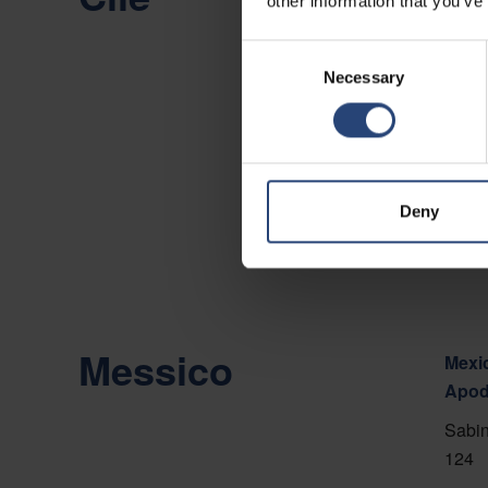
other information that you’ve
Camin
Consent
Viña 
Necessary
Selection
Mostr
Conta
Deny
Messico
Mexic
Apod
Sabin
124