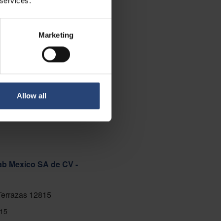
 services.
Marketing
Allow all
ab Mexico SA de CV -
 Terrazas 12815
15