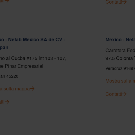
tti
Contatti
o - Nefab Mexico SA de CV -
Mexico - Ne
pan
Carretera Fed
o al Cucba #175 Int 103 - 107,
97.5 Colonia 
e Pinar Empresarial
Veracruz 9169
an 45220
Mostra sulla
a sulla mappa
Contatti
tti