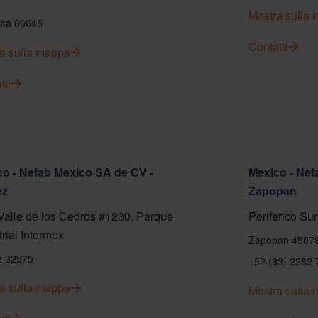
Mostra sulla
ca 66645
Contatti
a sulla mappa
tti
o - Nefab Mexico SA de CV -
Mexico - Nef
ez
Zapopan
Valle de los Cedros #1230, Parque
Periferico Sur
trial Intermex
Zapopan 4507
z 32575
+52 (33) 2282 
a sulla mappa
Mostra sulla