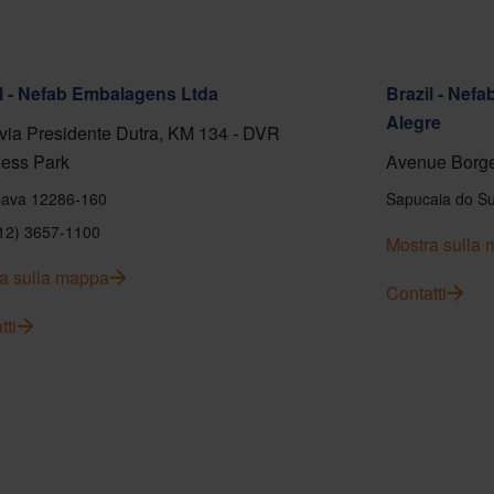
l - Nefab Embalagens Ltda
Brazil - Nef
Alegre
ia Presidente Dutra, KM 134 - DVR
ess Park
Avenue Borge
ava 12286-160
Sapucaia do Su
(12) 3657-1100
Mostra sulla
a sulla mappa
Contatti
tti