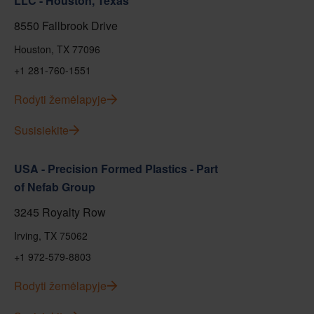
LLC - Houston, Texas
8550 Fallbrook Drive
Houston, TX 77096
+1 281-760-1551
Rodyti žemėlapyje
Susisiekite
USA - Precision Formed Plastics - Part
of Nefab Group
3245 Royalty Row
Irving, TX 75062
+1 972-579-8803
Rodyti žemėlapyje