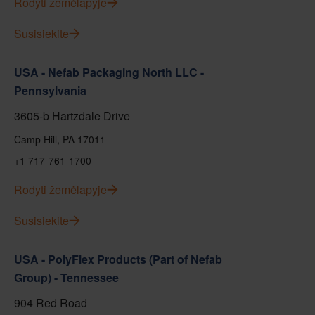
Rodyti žemėlapyje
Susisiekite
USA - Nefab Packaging North LLC -
Pennsylvania
3605-b Hartzdale Drive
Camp Hill, PA 17011
+1 717-761-1700
Rodyti žemėlapyje
Susisiekite
USA - PolyFlex Products (Part of Nefab
Group) - Tennessee
904 Red Road