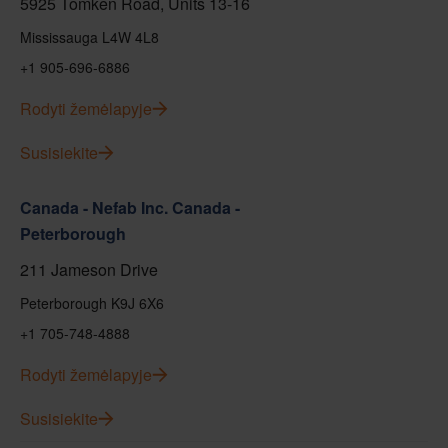
5925 Tomken Road, Units 13-16
Mississauga L4W 4L8
+1 905-696-6886
Rodyti žemėlapyje
Susisiekite
Canada - Nefab Inc. Canada -
Peterborough
211 Jameson Drive
Peterborough K9J 6X6
+1 705-748-4888
Rodyti žemėlapyje
Susisiekite