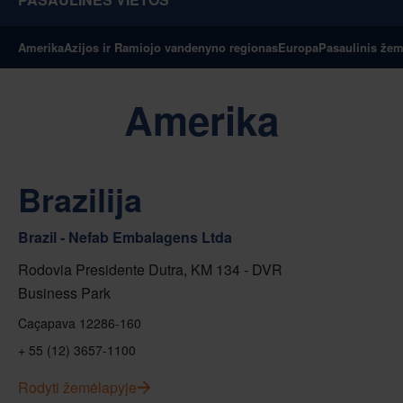
Amerika
Azijos ir Ramiojo vandenyno regionas
Europa
Pasaulinis žem
Amerika
Brazilija
Brazil - Nefab Embalagens Ltda
Rodovia Presidente Dutra, KM 134 - DVR
Business Park
Caçapava 12286-160
+ 55 (12) 3657-1100
Rodyti žemėlapyje