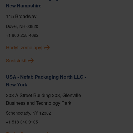
New Hampshire
115 Broadway
Dover, NH 03820
+1 800-258-4692
Rodyti žemėlapyje
Susisiekite
USA - Nefab Packaging North LLC -
New York
203 A Street Building 203, Glenville
Business and Technology Park
Schenectady, NY 12302
+1 518 346 9105