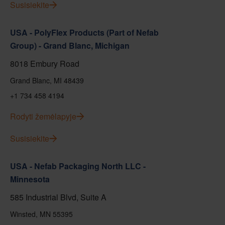
Susisiekite
USA - PolyFlex Products (Part of Nefab
Group) - Grand Blanc, Michigan
8018 Embury Road
Grand Blanc, MI 48439
+1 734 458 4194
Rodyti žemėlapyje
Susisiekite
USA - Nefab Packaging North LLC -
Minnesota
585 Industrial Blvd, Suite A
Winsted, MN 55395