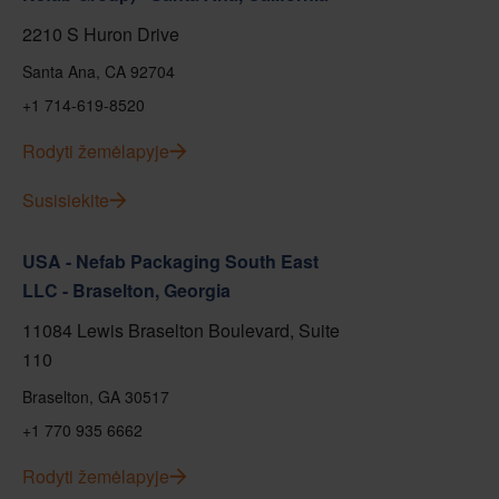
2210 S Huron Drive
Santa Ana, CA 92704
+1 714-619-8520
Rodyti žemėlapyje
Susisiekite
USA - Nefab Packaging South East
LLC - Braselton, Georgia
11084 Lewis Braselton Boulevard, Suite
110
Braselton, GA 30517
+1 770 935 6662
Rodyti žemėlapyje