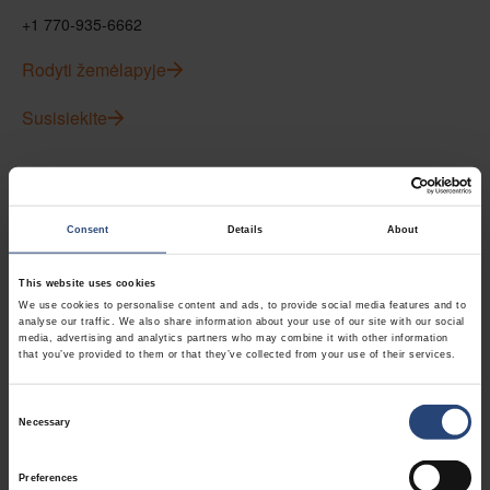
+1 770-935-6662
Rodyti žemėlapyje
Susisiekite
USA - Nefab Packaging North LLC -
Illinois
Consent
Details
About
1539 Hunter Rd
Hanover Park, IL 60133
This website uses cookies
We use cookies to personalise content and ads, to provide social media features and to
+1 630-451-5345 x50103
analyse our traffic. We also share information about your use of our site with our social
media, advertising and analytics partners who may combine it with other information
Rodyti žemėlapyje
that you’ve provided to them or that they’ve collected from your use of their services.
Susisiekite
Consent
Necessary
Selection
USA - Nefab Packaging North LLC -
Preferences