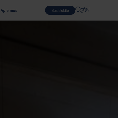
Apie mus
Susisiekite
Pasirinkite Kalbą
KARJERA
LOGISTIKOS PASLAUGOS
NŲ PERDAVIMAS IR DEBESIS
ŽIEDINIO VERSLO MODELIAI
English
中文 (简体)
i optimalią pakavimo medžiagą
Tvarus pakavimas ir paslaugos
Darbas Nefab
Sutartinė logistika
Română
Dansk
ėms
Susipažinkite su mūsų darbuotojais
Pakavimo paslaugos
中文 (繁體)
Português
alc
Pasaulinė stažuotojų programa
Pakuočių valdymas
Čeština
Polski
Darbo galimybės
TELEKOMUNIKACIJOS
astumu, pagarba ir įgalinimu.
 pakuočių bandymus
Français (Canada)
Norsk
Français
Lietuvių
Português Brasileiro
한국어
S
Español (América Latina)
Italiano