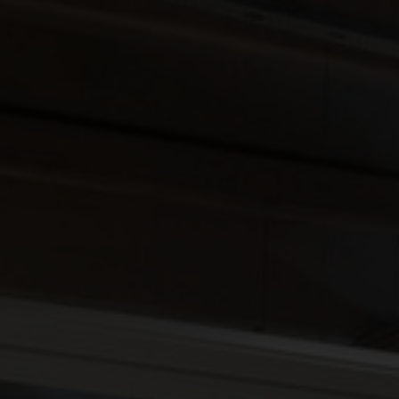
Tvarumas yra Nefab įmonių valdymo pagrindas