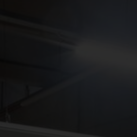
Tiếng Việt
Deutsch
Svenska
Suomi
Español
Eesti
Slovenčina
Nederlands