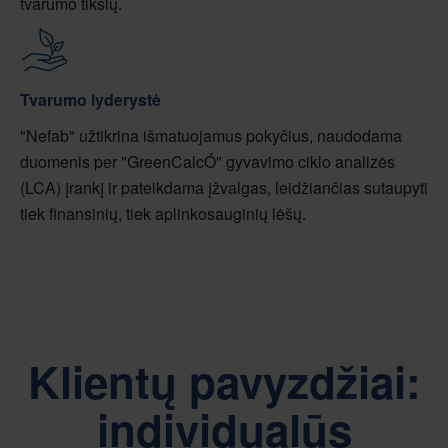
tvarumo tikslų.
Tvarumo lyderystė
"Nefab" užtikrina išmatuojamus pokyčius, naudodama
duomenis per "GreenCalcÓ" gyvavimo ciklo analizės
(LCA) įrankį ir pateikdama įžvalgas, leidžiančias sutaupyti
tiek finansinių, tiek aplinkosauginių lėšų.
Klientų pavyzdžiai:
individualūs