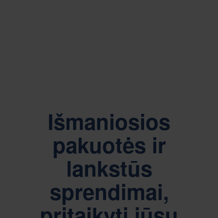
Išmaniosios
pakuotės ir
lankstūs
sprendimai,
pritaikyti jūsų