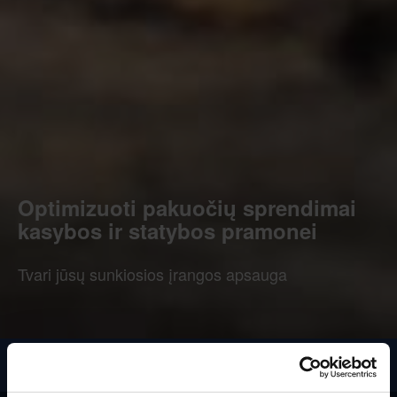
Optimizuoti pakuočių sprendimai
kasybos ir statybos pramonei
Tvari jūsų sunkiosios įrangos apsauga
KASYBA IR STATYBA