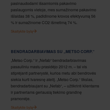
pasinaudodami išsamiomis pakavimo
paslaugomis vietoje, mes sumažinome pakavimo
išlaidas 38 %, padidinome krovos efektyvumą 56
% ir sumažinome CO2 išmetimą 74 %.
Skaitykite bylą
BENDRADARBIAVIMAS SU „METSO CORP.“
„Metso Corp.“ ir „Nefab“ bendradarbiavimas
pasauliniu mastu prasidėjo 2012 m. – tai vis
stiprėjanti partnerystė, kurios metu abi bendrovės
siekia kurti tvaresnę ateitį. „Metso Corp.“ tikslas,
bendradarbiaujant su „Nefab“, – užtikrinti klientams
ir partneriams geriausią tiekimo grandinę
pramonėje.
Skaitykite bylą