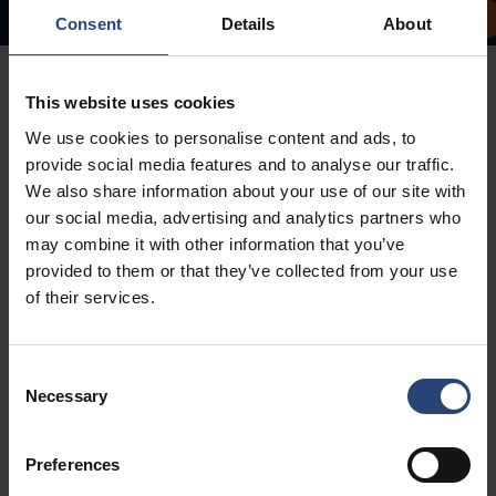
Susisiekite su mumis
Mūsų sprendimai
Mūsų paslaugos
Įžvalgos
Consent
Details
About
This website uses cookies
We use cookies to personalise content and ads, to
provide social media features and to analyse our traffic.
We also share information about your use of our site with
our social media, advertising and analytics partners who
may combine it with other information that you’ve
provided to them or that they’ve collected from your use
of their services.
Consent
Necessary
Selection
Mes pasirūpinome jumis -
nuo agregatų ir statybinės
Preferences