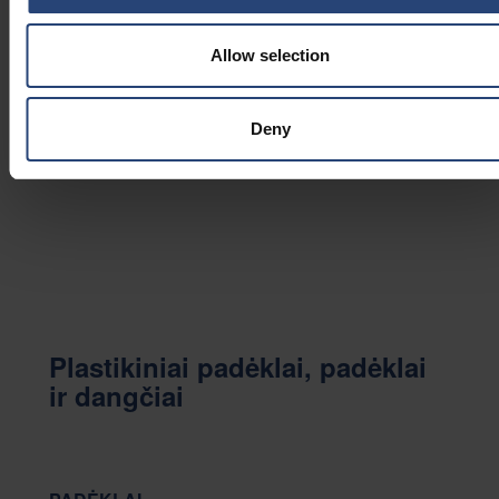
sprendimai apima padėklus, įdėklus, paminkštinimus,
dideles talpyklas, stelažų dungelius, padėklus, dangčius
Allow selection
ir dar daugiau. Specializuojamės nestandartiniuose
pakavimo sprendimuose, kuriuos galima papildyti
standartiniais pasiūlymais.
Deny
Plastikiniai padėklai, padėklai
ir dangčiai