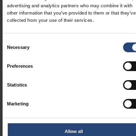
advertising and analytics partners who may combine it with
other information that you’ve provided to them or that they’ve
collected from your use of their services.
Consent
Necessary
Selection
Visapusiško pakavimo sprendimo pavyzdys
1 - dangtis; 2 - padėklai; 3 - įdėklai; 4 - padėklas
Preferences
Visapusiški pakavimo sprendimai ir
jų sudedamosios dalys
Statistics
Nuo koncepcijos iki gamybos teikiame išsamius
pakavimo sprendimus ir paslaugas, kad optimizuotume
Marketing
tiekimo grandines ir sumažintume bendras klientų
išlaidas bei poveikį aplinkai.
Mūsų inžineriniai, itin apsauginiai plastikinės pakuotės
Allow all