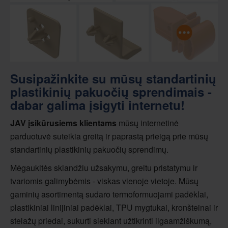
Susipažinkite su mūsų standartinių
plastikinių pakuočių sprendimais -
dabar galima įsigyti internetu!
JAV įsikūrusiems klientams
mūsų internetinė
parduotuvė suteikia greitą ir paprastą prieigą prie mūsų
standartinių plastikinių pakuočių sprendimų.
Mėgaukitės sklandžiu užsakymu, greitu pristatymu ir
tvariomis galimybėmis - viskas vienoje vietoje. Mūsų
gaminių asortimentą sudaro termoformuojami padėklai,
plastikiniai linijiniai padėklai, TPU mygtukai, kronšteinai ir
stelažų priedai, sukurti siekiant užtikrinti ilgaamžiškumą,