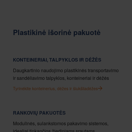
Plastikinė išorinė pakuotė
KONTEINERIAI, TALPYKLOS IR DĖŽĖS
Daugkartinio naudojimo plastikinės transportavimo
ir sandėliavimo talpyklos, konteineriai ir dėžės
Tyrinėkite konteinerius, dėžes ir šiukšliadėžes
RANKOVIŲ PAKUOTĖS
Modulinės, sulankstomos pakavimo sistemos,
idealiai tinkančios žiediniams srautams