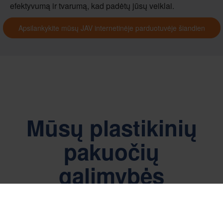
efektyvumą ir tvarumą, kad padėtų jūsų veiklai.
Apsilankykite mūsų JAV internetinėje parduotuvėje šiandien
Mūsų plastikinių
pakuočių
galimybės