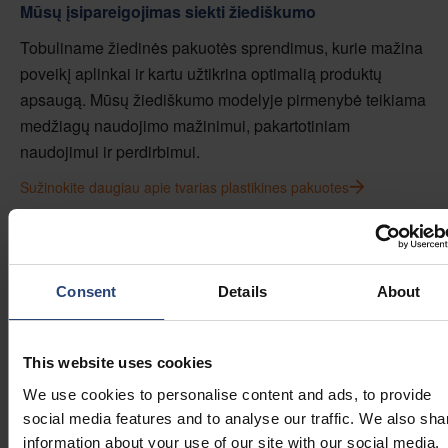
Mūsų įsipareigojimas siekti žiediškumo
Tobuliname žiedinės pakuotės sprendimus, kurie mažina
poveikį aplinkai ir kartu užtikrina optimalią produktų
apsaugą. Mūsų žiediškumo modelyje pirmenybė teikiama
medžiagų naudojimo mažinimui, pakartotiniam
naudojimui ir perdirbimui.
Sužinokite daugiau apie tvarias plastikines pakuotes
"Nefab" plastikinių
Consent
Details
About
pakuočių portfelis
This website uses cookies
We use cookies to personalise content and ads, to provide
social media features and to analyse our traffic. We also sha
information about your use of our site with our social media,