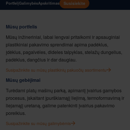
Susisiekite
Portfelį
Galimybės
Apskritimas
Mūsų portfelis
Mūsų inžineriniai, labai lengvai pritaikomi ir apsauginiai
plastikiniai pakavimo sprendimai apima padėklus,
įdėklus, pagalvėles, dideles talpyklas, stelažų dungelius,
padėklus, dangčius ir dar daugiau.
Susipažinkite su mūsų plastikinių pakuočių asortimentu
Mūsų gebėjimai
Turėdami platų mašinų parką, apimantį įvairius gamybos
procesus, įskaitant įpurškiamąjį liejimą, termoformavimą ir
liejamąjį uretaną, galime patenkinti įvairius pakavimo
poreikius.
Susipažinkite su mūsų galimybėmis