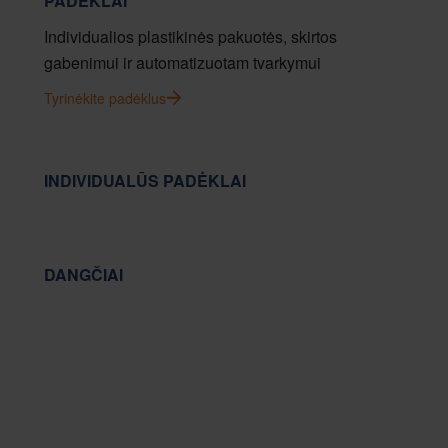
PADĖKLAI
Individualios plastikinės pakuotės, skirtos
gabenimui ir automatizuotam tvarkymui
Tyrinėkite padėklus
INDIVIDUALŪS PADĖKLAI
DANGČIAI