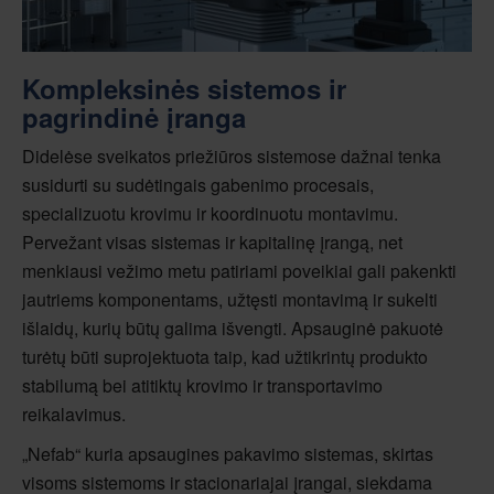
Kompleksinės sistemos ir
pagrindinė įranga
Didelėse sveikatos priežiūros sistemose dažnai tenka
susidurti su sudėtingais gabenimo procesais,
specializuotu krovimu ir koordinuotu montavimu.
Pervežant visas sistemas ir kapitalinę įrangą, net
menkiausi vežimo metu patiriami poveikiai gali pakenkti
jautriems komponentams, užtęsti montavimą ir sukelti
išlaidų, kurių būtų galima išvengti. Apsauginė pakuotė
turėtų būti suprojektuota taip, kad užtikrintų produkto
stabilumą bei atitiktų krovimo ir transportavimo
reikalavimus.
„Nefab“ kuria apsaugines pakavimo sistemas, skirtas
visoms sistemoms ir stacionariajai įrangai, siekdama