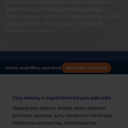
kuria individualiai pritaikytus, tvarius pakavimo
sprendimus, kurie apsaugo svarbią įrangą,
optimizuoja jos tvarkymą ir transportavimą, padeda
užtikrinti atitiktį reikalavimams ir sumažina
montavimo sunkumus.
Susisiekite su mumis
Klientų atvejai
Mūsų sprendimai
Visų sistemų ir pagrindinės įrangos pakuotės
Apsaugokite didelius, didelės vertės sveikatos
priežiūros sistemas, kurių montavimui reikalingas
stabilus transportavimas, kontroliuojamas