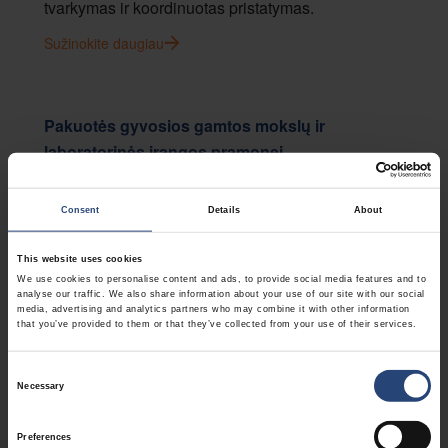
tvarkymas ir koordinuotas pristatymas.
Sužinokite daugiau
Pakuotės gyvosios gamtos mokslų ir
laboratorinės įrangos pramonei
Užtikrinti saugų jautrių prietaisų ir sistemų,
naudojamų mokslinių tyrimų, diagnostikos,
Consent
Details
About
bioprocesų ir laboratorijų aplinkose,
This website uses cookies
transportavimą.
We use cookies to personalise content and ads, to provide social media features and to
analyse our traffic. We also share information about your use of our site with our social
Sužinokite daugiau
media, advertising and analytics partners who may combine it with other information
that you’ve provided to them or that they’ve collected from your use of their services.
Consent
Lauko keitimo blokų ir mazgų pakuotės
Necessary
Selection
Pagerinti modulinės atsarginės dalys,
Preferences
sudedamosios dalys ir techninės priežiūros