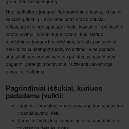
grandinės veiksmingumą.
Nuo kapitalinės įrangos ir laboratorinių prietaisų iki lauke
keičiamų detalių – sveikatos priežiūros produktai
reikalauja skirtingo apsaugos lygio, tvarkymo ir pristatymo
koordinavimo. „Nefab“ kuria sprendimus, skirtus
medicininės įrangos ir medicininių prietaisų pakavimui
bei kitoms sudėtingoms taikymo sritims, kurie padeda
sumažinti transportavimo metu patiriamus pažeidimus,
pagerinti parengtį montavimui ir užtikrinti veiksmingą
pasaulinį platinimą.
Pagrindiniai iššūkiai, kuriuos
padedame įveikti:
Jautrios ir brangios įrangos apsauga transportavimo
ir sandėliavimo metu
Sumažinti vėlavimų, kuriuos sukelia sugadintos ar
trūkstamos detalės, riziką