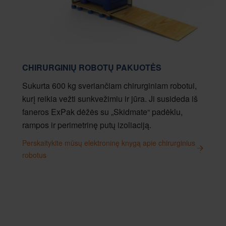
CHIRURGINIŲ ROBOTŲ PAKUOTĖS
Sukurta 600 kg sveriančiam chirurginiam robotui,
kurį reikia vežti sunkvežimiu ir jūra. Ji susideda iš
faneros ExPak dėžės su „Skidmate“ padėklu,
rampos ir perimetrinę putų izoliaciją.
Perskaitykite mūsų elektroninę knygą apie chirurginius
robotus