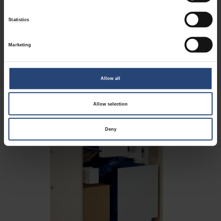
komponentai, naudojami techninės priežiūros ir
Statistics
remonto darbams, apsaugą bei pristatymo
efektyvumą.
Marketing
Sužinokite daugiau
Allow all
Allow selection
Deny