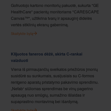
Gofruotojo kartono monitorių pakuotė, sukurta "GE
HealthCare" pacientų monitoriams "CARESCAPE
Canvas™", užtikrina tvarų ir apsauginį didelės
vertės stiklinių ekranų gabenimą.
Skaitykite bylą
Klijuotos faneros dėžė, skirta C-rankai
vaizduoti
Viena iš pirmaujančių sveikatos priežiūros įmonių
susidūrė su sunkumais, susijusiais su C-formos
rentgeno aparatų pristatymo pakavimo sprendimu.
„Nefab“ siūlomas sprendimas be vinų pagerino
apsaugą nuo smūgių, sumažino išlaidas ir
supaprastino montavimą bei išardymą.
Skaitykite bylą