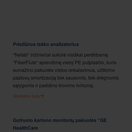
Priežiūros taško analizatorius
"Nefab" inžinieriai sukūrė visiškai perdirbamą
"FiberFlute" sprendimą vietoj PE putplasčio, kuris
sumažino pakuotės vietos reikalavimus, užtikrino
pastovų amortizaciją tiek sausomis, tiek drėgnomis
sąlygomis ir padidino krovimo tvirtumą.
Skaitykite bylą
Gofruoto kartono monitorių pakuotės "GE
HealthCare