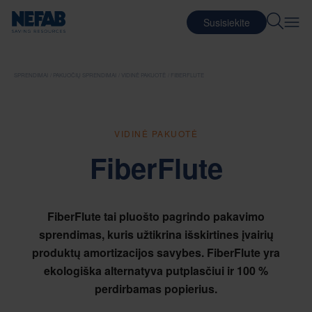
Susisiekite
SPRENDIMAI
PAKUOČIŲ SPRENDIMAI
VIDINĖ PAKUOTĖ
FIBERFLUTE
VIDINĖ PAKUOTĖ
FiberFlute
FiberFlute tai pluošto pagrindo pakavimo
sprendimas, kuris užtikrina išskirtines įvairių
produktų amortizacijos savybes. FiberFlute yra
ekologiška alternatyva putplasčiui ir 100 %
perdirbamas popierius.