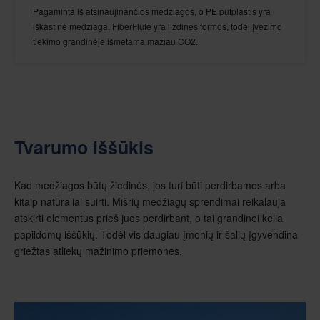
Pagaminta iš atsinaujinančios medžiagos, o PE putplastis yra
iškastinė medžiaga. FiberFlute yra lizdinės formos, todėl įvežimo
tiekimo grandinėje išmetama mažiau CO2.
Tvarumo iššūkis
Kad medžiagos būtų žiedinės, jos turi būti perdirbamos arba
kitaip natūraliai suirti. Mišrių medžiagų sprendimai reikalauja
atskirti elementus prieš juos perdirbant, o tai grandinei kelia
papildomų iššūkių. Todėl vis daugiau įmonių ir šalių įgyvendina
griežtas atliekų mažinimo priemones.