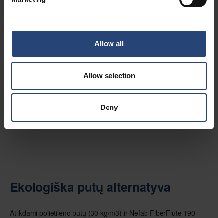
Allow all
Allow selection
Deny
Ekologiška putų alternatyva
Atlikdami polietileno putų (30 kg/m3) ir Nefab FiberFlute 190