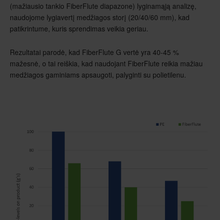
(mažiausio tankio FiberFlute diapazone) lyginamąją analizę,
naudojome lygiavertį medžiagos storį (20/40/60 mm), kad
patikrintume, kuris sprendimas veikia geriau.
Rezultatai parodė, kad FiberFlute G vertė yra 40-45 %
mažesnė, o tai reiškia, kad naudojant FiberFlute reikia mažiau
medžiagos gaminiams apsaugoti, palyginti su polietilenu.