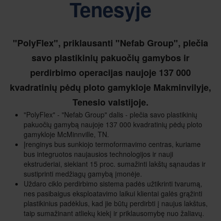
Tenesyje
"PolyFlex", priklausanti "Nefab Group", plečia
savo plastikinių pakuočių gamybos ir
perdirbimo operacijas naujoje 137 000
kvadratinių pėdų ploto gamykloje Makminvilyje,
Tenesio valstijoje.
"PolyFlex" - "Nefab Group" dalis - plečia savo plastikinių
pakuočių gamybą naujoje 137 000 kvadratinių pėdų ploto
gamykloje McMinnville, TN.
Įrenginys bus sunkiojo termoformavimo centras, kuriame
bus integruotos naujausios technologijos ir nauji
ekstruderiai, siekiant 15 proc. sumažinti lakštų sąnaudas ir
sustiprinti medžiagų gamybą įmonėje.
Uždaro ciklo perdirbimo sistema padės užtikrinti tvarumą,
nes pasibaigus eksploatavimo laikui klientai galės grąžinti
plastikinius padėklus, kad jie būtų perdirbti į naujus lakštus,
taip sumažinant atliekų kiekį ir priklausomybę nuo žaliavų.