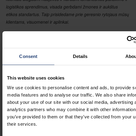
logistikos sprendimus, visada gerbdami žmones ir aukštus
etikos standartus. Taip prisidedame prie geresnio rytojaus mūsų
klientams, visuomenei ir aplinkai.
Turėdami daugiau nei 75 metų patirtį, kompetenciją ir
atstovybes daugiau nei 38 šalyse, siūlome pasaulinius
sprendimus ir vietinį aptarnavimą visame pasaulyje tokių
Consent
Details
Abou
pramonės šakų įmonėms, kaip telekomunikacijų, duomenų
perdavimo, puslaidininkių, energetikos, sveikatos priežiūros,
kalnakasybos ir statybų, taip pat LiB ir e. mobilumo. "Nefab
This website uses cookies
Group" 38 šalyse dirba daugiau nei 4900 darbuotojų,
o
jos
We use cookies to personalise content and ads, to provide s
metinė apyvarta siekia
~1 mlrd.
Savininkai yra Nordgrenų ir
media features and to analyse our traffic. We also share info
Pihlų šeima ir privati holdingo bendrovė FAM AB, priklausanti
about your use of our site with our social media, advertising 
Wallenbergo ekosistemai.
analytics partners who may combine it with other information
you’ve provided to them or that they’ve collected from your u
www.nefab.com
their services.