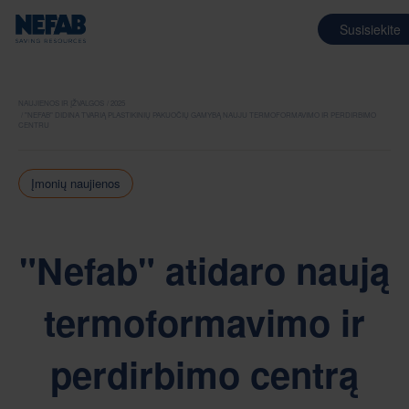
Susisiekite
NAUJIENOS IR ĮŽVALGOS
2025
"NEFAB" DIDINA TVARIĄ PLASTIKINIŲ PAKUOČIŲ GAMYBĄ NAUJU TERMOFORMAVIMO IR PERDIRBIMO
CENTRU
Įmonių naujienos
"Nefab" atidaro naują
termoformavimo ir
perdirbimo centrą