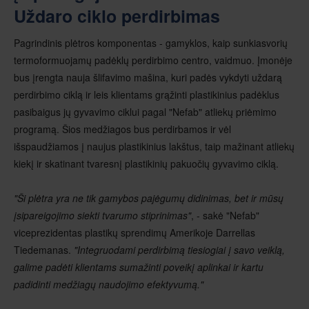
Uždaro ciklo perdirbimas
Pagrindinis plėtros komponentas - gamyklos, kaip sunkiasvorių
termoformuojamų padėklų perdirbimo centro, vaidmuo. Įmonėje
bus įrengta nauja šlifavimo mašina, kuri padės vykdyti uždarą
perdirbimo ciklą ir leis klientams grąžinti plastikinius padėklus
pasibaigus jų gyvavimo ciklui pagal "Nefab" atliekų priėmimo
programą. Šios medžiagos bus perdirbamos ir vėl
išspaudžiamos į naujus plastikinius lakštus, taip mažinant atliekų
kiekį ir skatinant tvaresnį plastikinių pakuočių gyvavimo ciklą.
"Ši plėtra yra ne tik gamybos pajėgumų didinimas, bet ir mūsų
įsipareigojimo siekti tvarumo stiprinimas"
, - sakė "Nefab"
viceprezidentas plastikų sprendimų Amerikoje Darrellas
Tiedemanas.
"Integruodami perdirbimą tiesiogiai į savo veiklą,
galime padėti klientams sumažinti poveikį aplinkai ir kartu
padidinti medžiagų naudojimo efektyvumą."