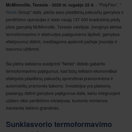
McMinnville
, Tenesis - 2025 m. rugsėjo 22 d.
- "PolyFlex", "
Nefab
Group" dalis, plečia savo plastikinių pakuočių gamybos ir
perdirbimo operacijas ir stato naują 137 000 kvadratinių pėdų
ploto gamyklą McMinnville, Tenesio valstijoje. Įrenginys skirtas
termoformavimo ir ekstruzijos pajėgumams išplėsti, gamybos
efektyvumui didinti, medžiagoms apdoroti pačioje įmonėje ir
tvarumui užtikrinti.
Šia plėtra siekiama sustiprinti "Nefab" didelio gabarito
termoformavimo pajėgumus, kad būtų teikiami ekonomiškai
efektyvūs plastikinių pakuočių sprendimai pramoninėms ir
automobilių pramonės šakoms. Investicijos yra platesnių
pastangų didinti gamybos pajėgumus dalis, kartu integruojant
uždaro ciklo perdirbimo iniciatyvas, kuriomis remiamos
tvaresnės tiekimo grandinės.
Sunkiasvorio termoformavimo