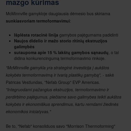
mazgo kūrimas
McMinnville gamykloje daugiausia dėmesio bus skiriama
sunkiasvoriam termoformavimui
:
Išplėsta rotacinė linija
gamybos pajėgumams padidinti
Naujos didelio ir mažo storio ritinių ekstruzijos
galimybės
sutaupoma apie 15 % lakštų gamybos sąnaudų
, o tai
didina konkurencingumą termoformavimo rinkoje.
"McMinnville gamykla yra strateginė investicija į aukštos
kokybės termoformavimą ir tvarią plastikų gamybą", -
sakė
Patricas Vestlundas, "Nefab Group" EVP Americas.
"Integruodami pažangius ekstruzijos, termoformavimo ir
perdirbimo pajėgumus, plečiame savo galimybes teikti aukštos
kokybės ir ekonomiškus sprendimus, kartu remdami žiedinės
ekonomikos iniciatyvas."
Be to, "Nefab" konsoliduos savo "Morrison Thermoforming"