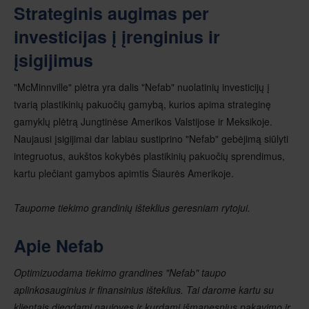
Strateginis augimas per
investicijas į įrenginius ir
įsigijimus
"McMinnville" plėtra yra dalis "Nefab" nuolatinių investicijų į
tvarią plastikinių pakuočių gamybą, kurios apima strateginę
gamyklų plėtrą Jungtinėse Amerikos Valstijose ir Meksikoje.
Naujausi įsigijimai dar labiau sustiprino "Nefab" gebėjimą siūlyti
integruotus, aukštos kokybės plastikinių pakuočių sprendimus,
kartu plečiant gamybos apimtis Šiaurės Amerikoje.
Taupome tiekimo grandinių išteklius geresniam rytojui.
Apie Nefab
Optimizuodama tiekimo grandines "Nefab" taupo
aplinkosauginius ir finansinius išteklius. Tai darome kartu su
klientais diegdami naujoves ir kurdami išmanesnius pakavimo ir