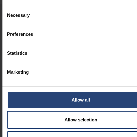
Consent
Necessary
Selection
MŪSŲ NAUJAUSIOS NAUJIENOS IR ĮŽVALGOS
Preferences
2026.07.30
"Nefab" direktorių valdybos
Statistics
pokyčiai
ĮMONIŲ NAUJIENOS
Marketing
2026.07.14
Kodėl tvari pakuotė – tai ne tik
medžiagos
Allow all
ĮMONIŲ NAUJIENOS
Allow selection
2026.06.29
Kaip gamintojai gali pritaikyti