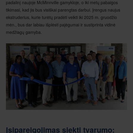
padalinį naujoje McMinnville gamykloje, o iki metų pabaigos
tikimasi, kad jis bus visiškai parengtas darbui. Įrengus naujus
ekstruderius, kurie turėtų pradėti veikti iki 2025 m. gruodžio
mėn., bus dar labiau išplėsti pajėgumai ir sustiprinta vidinė
medžiagų gamyba.
Įsipareigojimas siekti tvarumo: