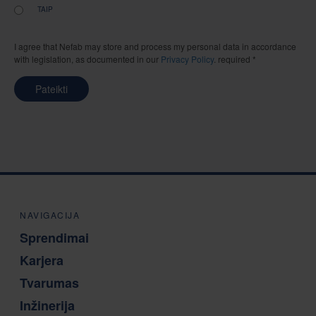
TAIP
I agree that Nefab may store and process my personal data in accordance
with legislation, as documented in our
Privacy Policy
. required *
Pateikti
NAVIGACIJA
Sprendimai
Karjera
Tvarumas
Inžinerija