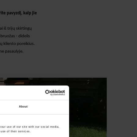
urite pavyzdį, kaip jie
 iš trijų skirtingų
bruožas - didelis
tų kliento poreikius.
ame pasaulyje.
About
our use of our site with our social media,
use of their services.