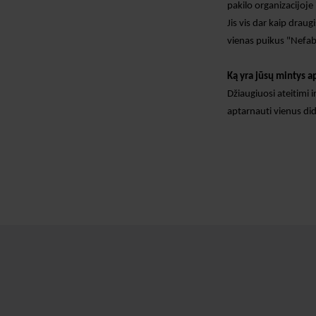
pakilo organizacijoje
Jis vis dar
kaip
draugiš
vienas puikus "Nefab"
Ką
yra
jūsų mintys ap
Džiaugiuosi ateitimi i
aptarnauti vienus did