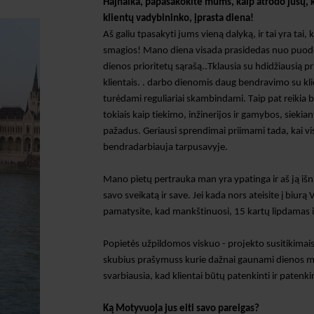
Hajnalka, papasakokite mums, kaip atrodo jūsų, k
klientų vadybininko, įprasta diena!
Aš galiu t
pasakyti jums vieną dalyką, ir tai yra tai, 
smagios! Mano diena visada prasideda
s
nuo puodel
dienos prioritetų sąrašą.
.
T
klausia su h
didžiausią pr
klientais
.
.
darbo dienomis
daug bendravimo su klie
turėdami
reguliariai skambindami.
Taip pat reikia 
tokiais kaip tiekimo, inžinerijos ir gamybos, siekia
pažadus. Geriausi sprendimai priimami tada, kai visi
bendradarbiauja tarpusavyje.
Mano pietų pertrauka man yra ypatinga ir aš ją iš
savo sveikatą ir save. Jei kada nors ateisite į biurą 
pamatysite, kad mankštinuosi, 15 kartų lipdamas ir
Popietės užpildomos viskuo - projekto susitikimais, 
skubius prašymus
s
kurie
dažnai
gaunami dienos 
svarbiausia, kad klientai būtų patenkinti ir patenki
Ką
Motyvuoja jus eiti savo pareigas?