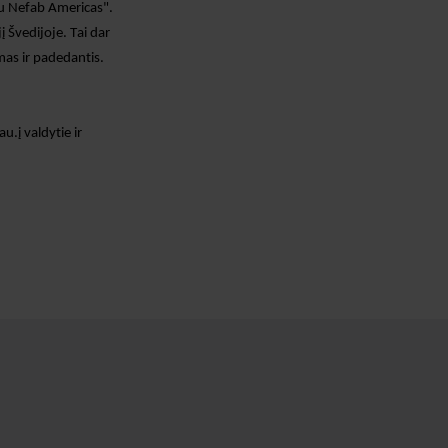
tu
Nefab Americas".
jį Švedijoje.
Tai dar
mas ir padedantis.
iau
.
į
valdyti
e
ir