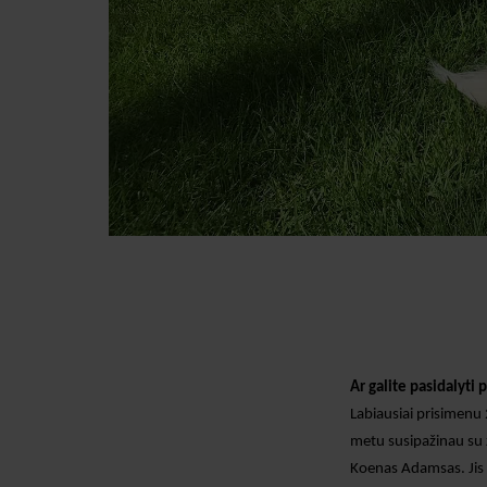
Ar galite pasidalyti
Labiausiai prisimen
metu susipažinau su 
Koenas Adamsas
. J