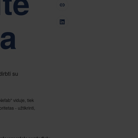
te
Tiếng Việt
Deutsch
Svenska
Suomi
ka
Español
Eesti
Slovenčina
Nederlands
irbti su
efab" viduje, tiek
itetas - užtikrinti,