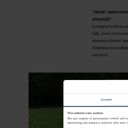
"Nefab" darbo metod
atsispindi
?
Surengtas įvadinis su
šalių
. E
nors ir buvome
dėmesys klientui. B
Projektas buvo sėkmi
netrukus
!
Consent
This website uses cookies
We use cookies to personalise content and ads
advertising and analytics partners who may co