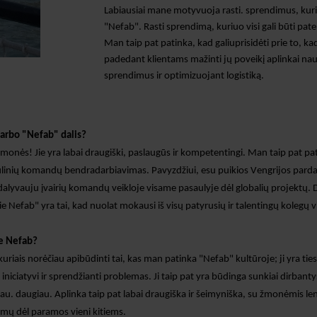
Labiausiai mane motyvuoja rasti
.
sprendimus, kur
"Nefab".
Rasti sprendimą, kuriuo visi gali būti pa
Man taip pat patinka, kad galiu
prisidėti prie to, k
padedant klientams mažinti jų
poveikį aplinkai
nau
sprendimus ir optimizuojant logistiką.
darbo "Nefab" dalis?
monės! Jie yra labai draugiški, paslaugūs ir kompetentingi. Man taip pat pa
aulinių komandų bendradarbiavimas. Pavyzdžiui, esu puikios Vengrijos pa
t dalyvauju įvairių komandų veikloje
visame pasaulyje
dėl globalių projektų.
D
ie
Nefab" yra tai, kad nuolat mokausi iš visų patyrusių ir talentingų kolegų 
e Nefab?
uriais norėčiau apibūdinti tai, kas man patinka "Nefab" kultūroje; ji yra ties
 iniciatyvi ir sprendžianti problemas.
Ji taip pat yra
būdinga
sunkiai dirbant
iau.
daugiau
.
Aplinka taip pat labai draugiška ir šeimyniška, su žmonėmis le
imų dėl paramos vieni kitiems.