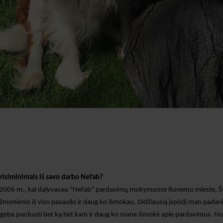
 prisiminimais iš savo darbo Nefab?
u 2006 m., kai dalyvavau "Nefab" pardavimų mokymuose Runemo mieste, Š
žmonėmis iš viso pasaulio ir daug ko išmokau.
Didžiausią įspūdį man padarė
is geba parduoti bet ką bet kam ir daug ko mane išmokė apie pardavimus. Nu