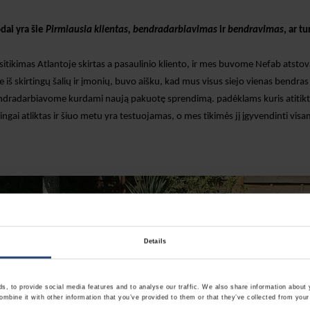
ai yra šie
Pirmiausia klientas, bendradarbiavimas
ir
bendravimas
, ar t
sitikimas
Atlantoje
skirtas
a
pasaulinio kliento
, ir mes buvome
Nefab atstovai
 iš skirtingų
šalių ir įmonių,
buvo aišku, kad mus visus siejo vienas bendras 
endradarbiavome kurdami naują pakuotę
sprendimą.
padėklams
kuris
atitik
ngai atliktas ir šiuo metu yra testuojamas, o mes
tikimės jį įgyvendinti vis
Details
, to provide social media features and to analyse our traffic. We also share information about y
mbine it with other information that you’ve provided to them or that they’ve collected from your 