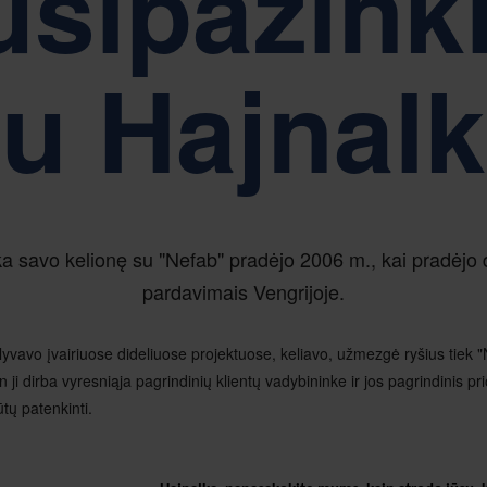
usipažinki
Tvarumas yra Nefab įmonių valdymo pagrindas
u Hajnal
a savo kelionę su "Nefab" pradėjo 2006 m., kai pradėjo d
pardavimais Vengrijoje.
lyvavo įvairiuose dideliuose projektuose, keliavo, užmezgė ryšius tiek "N
n ji dirba vyresniąja pagrindinių klientų vadybininke ir jos pagrindinis prior
tų patenkinti.