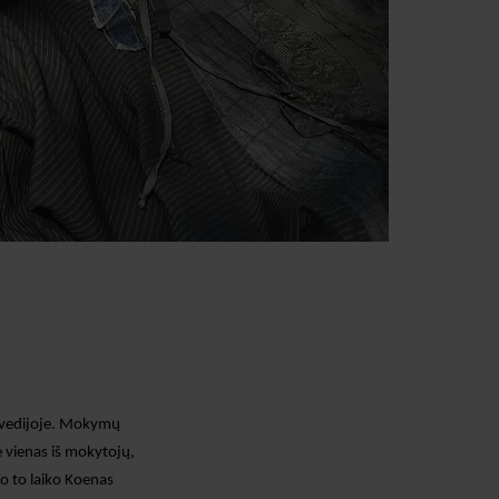
vedijoje.
Mokymų
 vienas iš mokytojų,
o to laiko Koenas