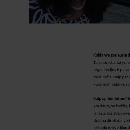
Kokia yra geriausia 
Tai paprasta; tai yra
ž
organizacijos ir pas
dalis, tačiau taip pa
kuris man patinka
ap
Kaip apibūdintumėt
Yra daugybė žodžių, k
lanksti, konstruktyvi,
skatina dirbti dar ger
niekada nekyla klaus