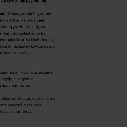
aip vyresniojo pagrindinių
kad
t
dienos yra sudėtingos, bet
io arbatos, kai sudarinėju
ioritetą
yra
visada susiję su
ntais, juos aplankant arba
bendradarbiauti su kitais skyriais,
nt užtikrinti, kad įvykdytume savo
 skyriai dalyvauja ir
naudoju tam, kad investuočiau į
Vengrijoje per pietus,
 lipdamas laiptais.
!
klientų vizitais ar atsakymais į
.
į
metu.
Svetainėje
galų gale
ntų savo poreikius.