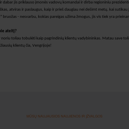
 ir dabar jis priklauso įmonės vadovų komandai ir dirba regioniniu
preziden
kas, atviras ir paslaugus, kaip ir prieš daugiau nei dešimt metų.
kai sutikau 
 bruožas - nesvarbu, kokias pareigas užima žmogus, jis vis tiek yra prieina
ie ateitį?
r noriu toliau tobulėti kaip pagrindinių klientų vadybininkas.
Matau save tol
žiausių klientų čia, Vengrijoje!
MŪSŲ NAUJAUSIOS NAUJIENOS IR ĮŽVALGOS