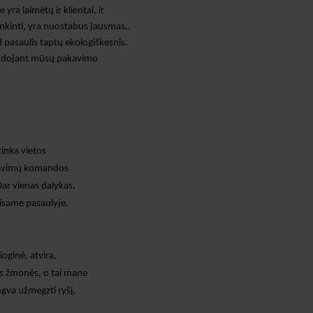
ie
yra
laimėtų ir klientai, ir
tenkinti, yra nuostabus jausmas.
.
ad pasaulis taptų ekologiškesnis.
dojant mūsų pakavimo
tinka vietos
rdavimų komandos
ar vienas dalykas,
visame pasaulyje.
ioginė, atvira,
ys žmonės,
o tai mane
ngva užmegzti ryšį,