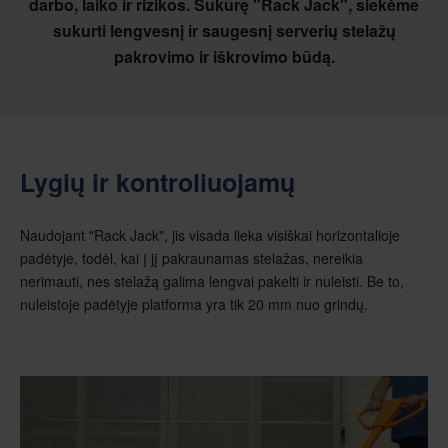
darbo, laiko ir rizikos. Sukūrę "Rack Jack", siekėme
sukurti lengvesnį ir saugesnį serverių stelažų
pakrovimo ir iškrovimo būdą.
Lygių ir kontroliuojamų
Naudojant "Rack Jack", jis visada lieka visiškai horizontalioje
padėtyje, todėl, kai į jį pakraunamas stelažas, nereikia
nerimauti, nes stelažą galima lengvai pakelti ir nuleisti. Be to,
nuleistoje padėtyje platforma yra tik 20 mm nuo grindų.