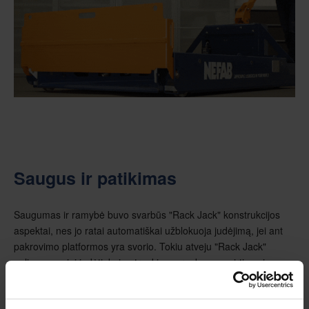
Saugus ir patikimas
Saugumas ir ramybė buvo svarbūs "Rack Jack" konstrukcijos
aspektai, nes jo ratai automatiškai užblokuoja judėjimą, jei ant
pakrovimo platformos yra svorio. Tokiu atveju "Rack Jack"
galima saugiai judėti, kai patraukiama rankenos svirtis, o ją
atleidus ratai vėl blokuojami.