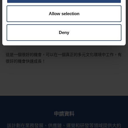
路。在專案期間，你有機會結識來自不同職能部門的資深人士，當
你在 Nefab 接受新的挑戰時，這個人脈網路將對你非常有價值。
Allow selection
Deny
你為什麼要推薦某人加入 Nefab的全球實習生計劃？
這是一個很好的機會，可以在一個真正的多元文化環境中工作，有
很好的機會快速成長！
申請資料
該計劃在業務發展、供應鏈、運營和研發等領域提供大約