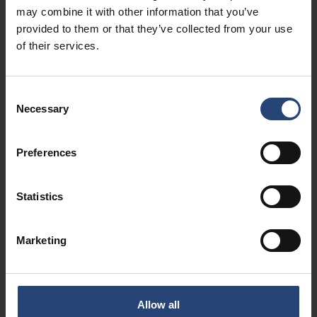
信全球分部團隊時，我很自然地答應了。
may combine it with other information that you’ve
provided to them or that they’ve collected from your use
of their services.
您對全球實習生計劃的整體印象如何？
Consent
Necessary
Selection
對於剛畢業的學生來說，全球實習生計畫是進入Nefab的一個很好
的方式，因為在實習生的一年裡，你可以體驗Nefab的許多不同部
門和職能，我認為這可以讓你從根本上瞭解Nefab到底是一家什麼
Preferences
樣的公司。它還為你提供了建立全球網路的絕佳機會。
Statistics
這些年來，您曾擔任過幾位學員的經理，您有什麼建議，希望從該
計劃中獲得最大收益？
Marketing
Nefab 是一家名副其實的全球性公司，但要建立起所需的人際關係
網並非易事，除非你自己主動出擊，積極結識公司各部門的人員。
Allow all
我的主要建議是，在擔任培訓生期間，盡可能擴大自己的人際網