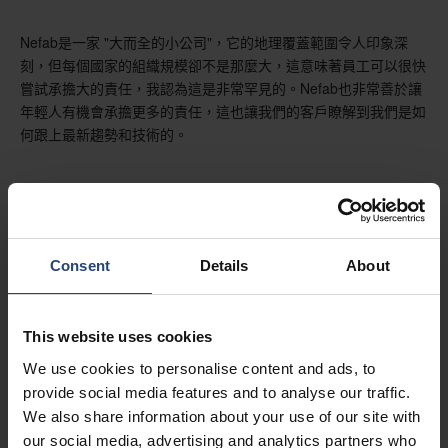
Nefab是一家 "大而全的小公司"，它的地理覆蓋範圍令人印象深
刻，但每個國家的組織規模卻不是那麼大，這意味著員工可以很快
嘗試承擔大的責任，我認為這是非常罕見的。Nefab也非常善於讓
年輕人有機會承擔更多的責任，這也讓我們的客戶瞭解到我們是如
何跟上最新趨勢和技術的。
您從 2002 年的實習生做起，現在已經是Nefab集團企業領導團隊
的一員，能談談您是如何走到今天的嗎？
Consent
Details
About
Nefab善於為年輕人提供參與世界各地項目的機會。我最終去了中
國，本來是去執行為期一年的任務，但最終我在那裡呆了七年，獲
This website uses cookies
得了亞洲銷售管理的經驗，並管理了Nefab在華南最大的本地業務
We use cookies to personalise content and ads, to
部門之一，包括一個大型製造部門。這使我對在低成本國家工作有
provide social media features and to analyse our traffic.
了紮實的瞭解，在這些國家，大部分技術設備（如電信無線電設備
We also share information about your use of our site with
和資料通信伺服器）的製造都是在低成本國家進行的。我在亞洲工
作的歲月為我打下了堅實的基礎，當Nefab計畫成立電信和資料通
our social media, advertising and analytics partners who