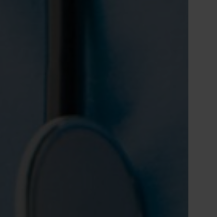
Tiếng Việt
Deutsch
Svenska
Suomi
Español
Eesti
Slovenčina
Nederlands