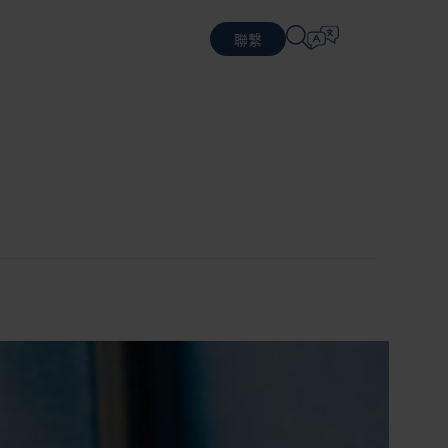
聯繫
選擇語言
務
循環商業模式
包裝設計
防禦
English
中文 (简体)
提供可持續的包裝和服務
設計優化包裝
物流
Română
Dansk
員工
務
中文 (繁體)
Português
務
Čeština
Polski
報告、治理與合規
半導體
可持續發展是 Nefab 公司治理
Français (Canada)
Norsk
Français
Lietuvių
Português Brasileiro
한국어
Español (América Latina)
Italiano