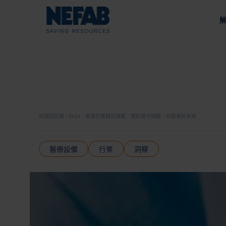
包
關
我們的方法
我們的宗旨
鋰離子電池
為您的供應鏈量身打造的工
通過可持續發展推動價值
按
能源
戰
內
政
新聞與見解
2024
醫療供應鏈的演進：應對當今挑戰，共創美好未來
外
收
我們的供應鏈
托
醫療設備
行業
洞察
採礦與建築
負責任的採購和供應商評估
棧