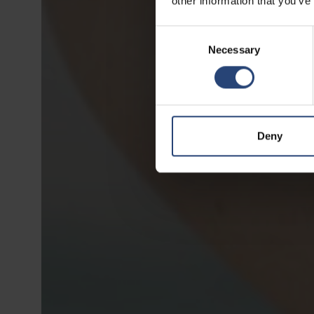
other information that you’ve
Consent
Necessary
Selection
Deny