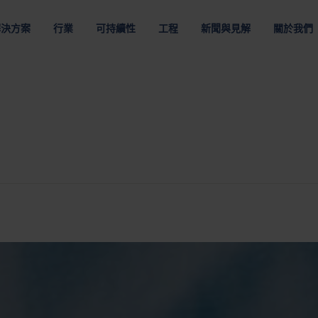
解決方案
行業
可持續性
工程
新聞與見解
關於我們
裝解決方案
於NEFAB
地點
組織
職業
物流服
和電動汽車
客戶供應鏈
多材料
數據通信和雲
程解決方案
通過提高運輸效率將碳排放降至最低
採用最佳包裝材料節省資源
類型
按材質
按要求
包裝優化
略
美洲
企業領導團隊
在Nefab工作
第三方
包裝
纖維包裝
可重複使用包裝
包裝的數位解決方案
策
亞太地區
董事會
認識我們的
包裝服
包裝
塑料包裝
消耗性包裝
生命週期分析 GreenCalc
購品牌
歐洲
Nefab 的所有者
全球生計劃
匯集服
人與道德
包裝測試
盤
膠合板包裝
危險品包裝
包裝評估
工作機會
醫療
電信
由我們簡單、尊重和賦權的核心價值觀驅動
透過包裝測試保障您的產品
板
木質包裝
更多
其他行業