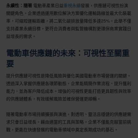
永續性：隨著
電動車產業日益
重視永續
發展，供應鏈可視性扮演
關鍵角色。企業透過運用數位解決方案優化運輸路線並最大化裝載
率，可縮短運輸距離，將二氧化碳排放量降低多達25%。此舉不僅
支持產業永續目標，更符合消費者與監管機構對更環保商業實踐日
益增長的需求。
電動車供應鏈的未來：可視性至關重
要
提升供應鏈可視性是降低風險與優化美國電動車市場營運的關鍵。
透過深入掌握供應鏈各環節動態，企業能精簡作業流程、提升獲利
能力，並為客戶降低成本。增強的可視性更能打造更具韌性與效率
的供應鏈體系，有效緩解風險並確保營運更順暢。
隨著電動車市場持續擴張與演進，對透明、靈活且穩健的供應鏈需
求只會日益增長。藉由適當的工具與策略，企業不僅能克服當前挑
戰，更能在快速發展的電動車領域中奠定長期成功的基石。