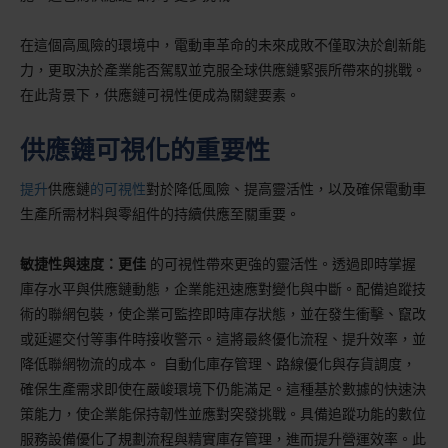
在這個高風險的環境中，電動車革命的未來成敗不僅取決於創新能
力，更取決於產業能否駕馭並克服全球供應鏈緊張所帶來的挑戰。
在此背景下，供應鏈可視性便成為關鍵要素。
供應鏈可視化的重要性
提升
供應鏈
的可視性
對於降低風險、提高靈活性，以及確保電動車
生產所需材料與零組件的持續供應至關重要。
敏捷性與速度：更佳
的可視性帶來更強的靈活性。透過即時掌握
庫存水平與供應鏈動態，企業能迅速應對變化與中斷。配備追蹤技
術的聯網包裝，使企業可監控即時庫存狀態，並在發生衝擊、竄改
或延遲交付等事件時接收警示。這將最終優化流程、提升效率，並
降低聯網物流的成本。 自動化庫存管理、路線優化與存貨調度，
確保生產需求即使在嚴峻環境下仍能滿足。這種基於數據的快速決
策能力，使企業能保持韌性並應對突發挑戰。具備追蹤功能的數位
服務設備優化了規劃流程與精實庫存管理，進而提升營運效率。此