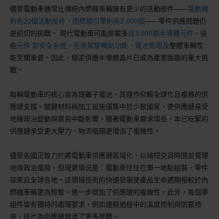
儘管電動車通常比傳統內燃機車輛擁有更少的活動部件——
電動機
約有20個活動部件，而燃燒引擎則有2,000個
——零件供應問題仍
是迫切的挑戰。 現代電動車可能搭載多
達3,000顆半導體元件，
這
些
元件
對安全系統、先進駕駛輔助功能、電池管理及
整體車輛性
能至關重要。因此，穩定供應半導體晶片已成為產業面臨的重大挑
戰。
每輛電動車的核心皆為鋰離子電池，其運作仰賴全球化且複雜的供
應鏈支撐。關鍵材料與加工設施僅集中於少數國家，使供應鏈易受
地緣政治變動與貿易中斷影響。隨著電動車需求增長，本已吃緊的
供應鏈承受更大壓力，物流瓶頸更增添了複雜性。
儘管各國正致力於將電動車供應鏈區域化，以縮短交貨時間並管理
地緣政治風險，但現實情況是：電動車往往在單一地點組裝，零件
卻來自全球各地。該領域技術的快速發展使產品生命週期相較於內
燃機車輛更為短暫，進一步增加了供應鏈的複雜性。此外，每個零
組件皆有獨特的處理要求，例如運輸過程中的溫度控制與防震措
施，這也為供應鏈增添了更多挑戰。