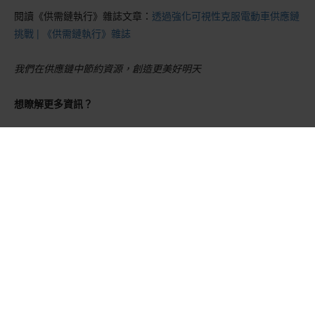
閱讀《供需鏈執行》雜誌文章：
透過強化可視性克服電動車供應鏈
挑戰 | 《供需鏈執行》雜誌
我們在供應鏈中節約資源，創造更美好明天
想瞭解更多資訊？
聯繫我們
聯絡我們，
深入了解我們推動供應鏈前進的永續解決方案。
瞭解更多資訊
鋰電池與電動移動產業解決方案
透過永續且符合法規的解決方案優化您的供應鏈
GreenCalc