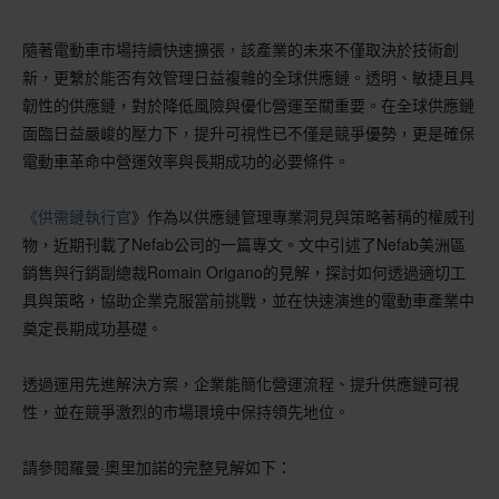
隨著電動車市場持續快速擴張，該產業的未來不僅取決於技術創
新，更繫於能否有效管理日益複雜的全球供應鏈。透明、敏捷且具
韌性的供應鏈，對於降低風險與優化營運至關重要。在全球供應鏈
面臨日益嚴峻的壓力下，提升可視性已不僅是競爭優勢，更是確保
電動車革命中營運效率與長期成功的必要條件。
《供需鏈執行官
》作為以供應鏈管理專業洞見與策略著稱的權威刊
物，近期刊載了Nefab公司的一篇專文。文中引述了Nefab美洲區
銷售與行銷副總裁Romain Origano的見解，探討如何透過適切工
具與策略，協助企業克服當前挑戰，並在快速演進的電動車產業中
奠定長期成功基礎。
透過運用先進解決方案，企業能簡化營運流程、提升供應鏈可視
性，並在競爭激烈的市場環境中保持領先地位。
請參閱羅曼·奧里加諾的完整見解如下：