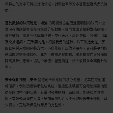
舉釋出的資本可轉投其他領域，對電動車等資本密集型產業尤具裨
益。
基於數據的決策制定：增強
的可視性亦能促進更明智的決策。企
業可在供應鏈各階段收集並分析數據，從而做出更優的戰略選擇。
這些數據可用於評估運輸路線、交付表現、處理流程、設備利用率
及交貨週期。 更重要的是，根據我們的經驗，汽車製造商在共享
服務中採用聯網包裝方案，不僅能提升設備利用率，更可將平均週
轉時間縮短高達65%。此外，數據洞察能標示出易損零件與設備故
障高風險供應商，協助企業優化營運流程、減少浪費並全面提升效
率。
安全強化措施：安全
是電動車供應鏈的核心考量，尤其在電池運
輸環節。例如透過聯網包裝系統，溫度監測裝置可全程追蹤電池運
送至回收中心的狀態。若電池發生過熱，系統將自動通報主管機
關，有效預防潛在風險。早期偵測與介入不僅能降低安全隱患、減
少損害，更能確保最終產品的完整性。