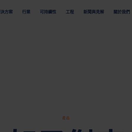
解決方案
行業
可持續性
工程
新聞與見解
關於我們
決方案
於NEFAB
地點
組織
職業
物
鋰離子電池和電動汽車
客戶供應鏈
多材料
數據通信和雲
程解決方案
通過提高運輸效率將碳排放降至最低
採用最佳包裝材料節省資源
按材質
按要求
包裝優化
略
美洲
企業領導團隊
在Nefab工作
第
纖維包裝
可重複使用包裝
包裝的數位解決方案
策
亞太地區
董事會
認識我們的
包
塑料包裝
消耗性包裝
生命週期分析 GreenCalc
醫療
電信
購品牌
歐洲
Nefab 的所有者
全球生計劃
匯
人與道德
包裝測試
膠合板包裝
危險品包裝
包裝評估
工作機會
由我們簡單、尊重和賦權的核心價值觀驅動
透過包裝測試保障您的產品
木質包裝
負載加固
b 產品目錄
更多
其他行業
產品