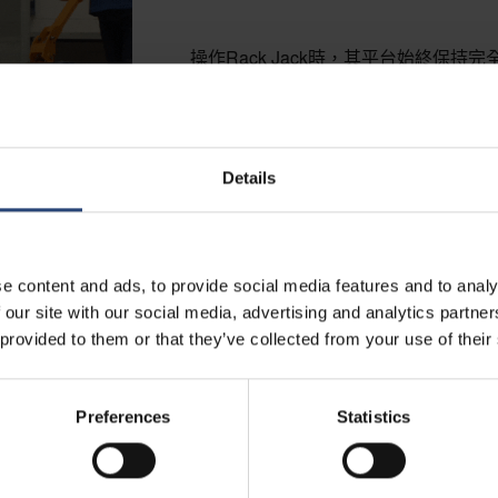
操作Rack Jack時，其平台始終保
可安心地控制升降動作。此外，在最低
Details
e content and ads, to provide social media features and to analy
 our site with our social media, advertising and analytics partn
 provided to them or that they’ve collected from your use of their
Preferences
Statistics
考量，當載貨平台承重時，其輪子會自動鎖定