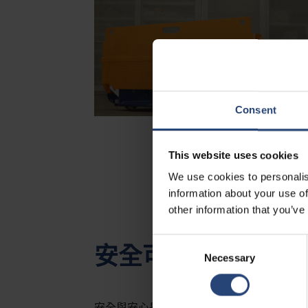
Consent
This website uses cookies
We use cookies to personalis
information about your use of
other information that you’ve
Consent
安全可靠
Necessary
Selection
安全與安心是Rack Jack設計時的重要