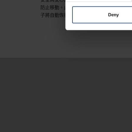
防止移動。此時只需拉動手柄上的拉桿，即可安
子將自動恢復鎖定狀態。
Deny