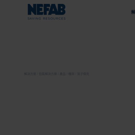
包裝解
關
能源
我們的方法
我們的宗旨
為您的供應鏈量身打造的工
通過可持續發展推動價值
按類型
戰
內包裝
政
解決方案
包裝解決方案
產品
機架
架子傑克
外包裝
採礦與建築
收
我們的供應鏈
托盤
負責任的採購和供應商評估
棧板
Nefa