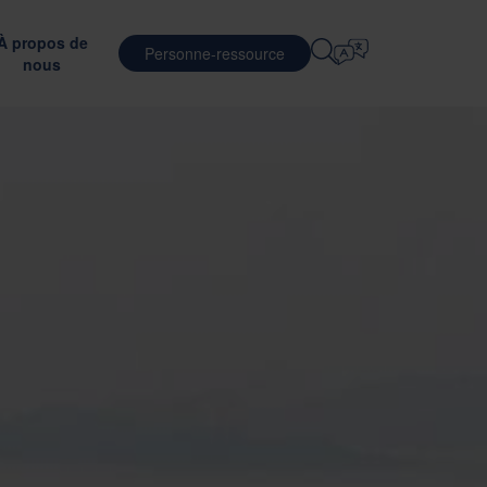
À propos de
Personne-ressource
nous
Sélectionnez La Langue
ÈRES
SERVICES LOGISTIQUES
LIENTS
DÉFENSE
English
中文 (简体)
rant l’efficacité des transports
ces avec le matériau d’emballage optimal
ler chez Nefab
Logistique contractuelle
Română
Dansk
’emballage
trez nos employés
Services d’emballage
中文 (繁體)
Português
c GreenCalc
mme de stagiaires mondiaux
Services de mise en commun
Čeština
Polski
NEMENT
lités d’emploi
TÉLÉCOMMUNICATIONS
tests d’emballage
valuation des fournisseurs
Français (Canada)
Norsk
Français
Lietuvių
Português Brasileiro
한국어
VERNANCE ET CONFORMITÉ