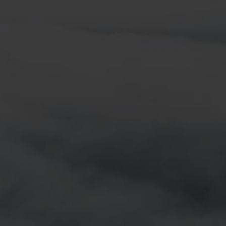
Español (América Latina)
Italiano
au cœur de la gouvernance d’entreprise de Nefab
Tiếng Việt
Deutsch
Svenska
Suomi
Español
Eesti
Slovenčina
Nederlands