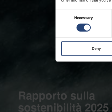
other information that you’ve
Consent
Necessary
Selection
Deny
Rapporto sulla
sostenibilità 2025