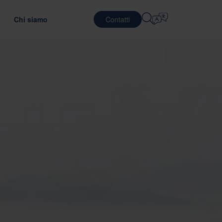
Chi siamo
Contatti
Selezionare La Lingua
SERVIZI LOGISTICI
DIFESA
English
中文 (简体)
ndo l'efficienza dei trasporti
 il materiale di imballaggio ottimale
efab
Logistica integrata
Română
Dansk
ging
ostro Team
Servizi di imballaggio
中文 (繁體)
Português
GreenCalc
 formazione globale
Servizi di pooling
Čeština
Polski
IGIONAMENTO
i lavoro
SEMICONDUTTORI
utazione dei fornitori
t sugli imballaggi
Français (Canada)
Norsk
Français
Lietuvių
Português Brasileiro
한국어
NCE E CONFORMITÀ
Español (América Latina)
Italiano