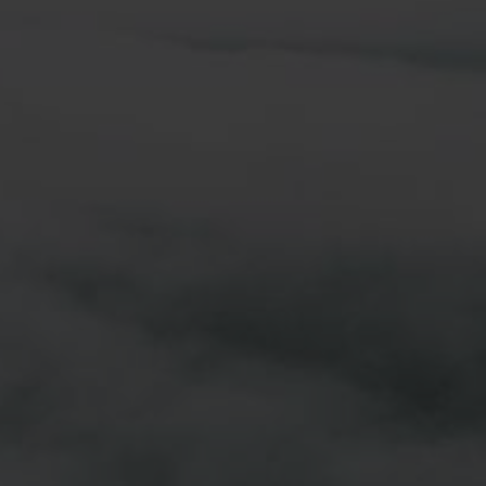
centro della corporate governance di Nefab
Tiếng Việt
Deutsch
Svenska
Suomi
Español
Eesti
Slovenčina
Nederlands