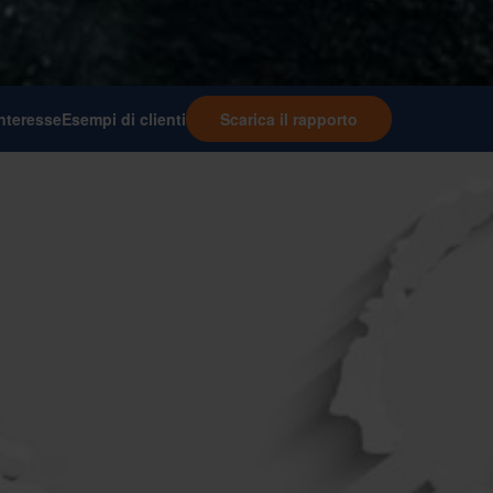
interesse
Esempi di clienti
Scarica il rapporto