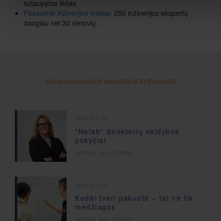
sutaupytas lėšas.
Pasaulinis inžinerijos tinklas:
250 inžinerijos ekspertų
daugiau nei 30 vietovių.
MŪSŲ NAUJAUSIOS NAUJIENOS IR ĮŽVALGOS
2026.07.30
"Nefab" direktorių valdybos
pokyčiai
ĮMONIŲ NAUJIENOS
2026.07.14
Kodėl tvari pakuotė – tai ne tik
medžiagos
ĮMONIŲ NAUJIENOS