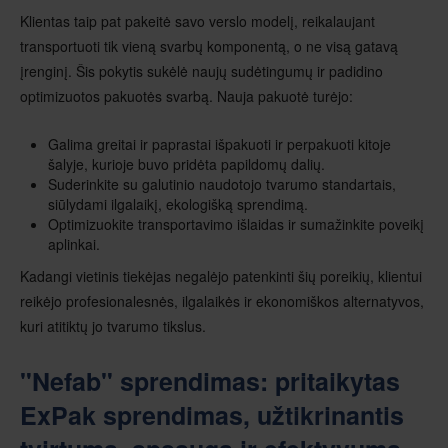
Klientas taip pat pakeitė savo verslo modelį, reikalaujant
transportuoti tik vieną svarbų komponentą, o ne visą gatavą
įrenginį. Šis pokytis sukėlė naujų sudėtingumų ir padidino
optimizuotos pakuotės svarbą. Nauja pakuotė turėjo:
Galima greitai ir paprastai išpakuoti ir perpakuoti kitoje
šalyje, kurioje buvo pridėta papildomų dalių.
Suderinkite su galutinio naudotojo tvarumo standartais,
siūlydami ilgalaikį, ekologišką sprendimą.
Optimizuokite transportavimo išlaidas ir sumažinkite poveikį
aplinkai.
Kadangi vietinis tiekėjas negalėjo patenkinti šių poreikių, klientui
reikėjo profesionalesnės, ilgalaikės ir ekonomiškos alternatyvos,
kuri atitiktų jo tvarumo tikslus.
"Nefab" sprendimas: pritaikytas
ExPak sprendimas, užtikrinantis