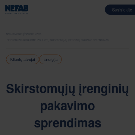
Susisiekite
NAUJIENOS IR ĮŽVALGOS
2025
INDIVIDUALUS DUJOMIS IZOLIUOTŲ SKIRSTOMŲJŲ ĮRENGINIŲ PAKAVIMO SPRENDIMAS
Klientų atvejai
Energija
Skirstomųjų įrenginių
pakavimo
sprendimas