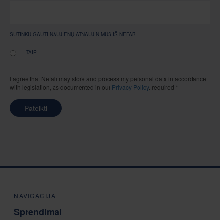
SUTINKU GAUTI NAUJIENŲ ATNAUJINIMUS IŠ NEFAB
TAIP
I agree that Nefab may store and process my personal data in accordance
with legislation, as documented in our
Privacy Policy
. required *
Pateikti
NAVIGACIJA
Sprendimai