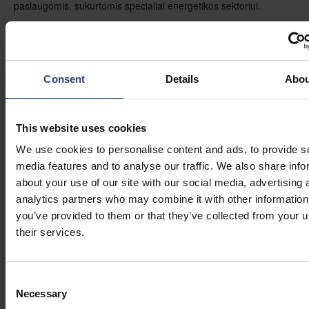
paslaugomis, sukurtomis specialiai energetikos sektoriui.
Ištyrinėkite energetikos pramonės sprendimus
Susipažinkite su mūsų išsamiais pakavimo ir logistikos
paslaugomis, sukurtomis specialiai energetikos sektoriui.
Consent
Details
Abou
Susiję sveikatos priežiūros
This website uses cookies
klientų atvejai
We use cookies to personalise content and ads, to provide s
Aukštos įtampos įrangos pakavimo atvejo analizė |
media features and to analyse our traffic. We also share info
CratePak
: Skaitykite, kaip mūsų
CratePak
sprendimas
about your use of our site with our social media, advertising 
pakeitė gabenimo, saugos ir sandėliavimo efektyvumą.
analytics partners who may combine it with other information
Optimizuota turbinų mentelių pakuotė | Nefab atvejo
analizė
: Sužinokite daugiau apie mūsų komandos
you’ve provided to them or that they’ve collected from your u
novatorišką dizainą, kuriame naudojama
pušinio medžio
their services.
dėžė
su
faneros vidiniais įdėklais.
Išsamiau
Consent
Necessary
Selection
3 būdai, kaip skaitmeninimas keičia energijos įrangos