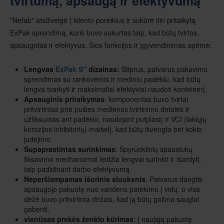
tvirtumą, apsaugą ir efektyvumą
"Nefab" atsižvelgė į kliento poreikius ir sukūrė itin pritaikytą
ExPak sprendimą, kuris buvo sukurtas taip, kad būtų tvirtas,
apsaugotas ir efektyvus. Šios funkcijos ir įgyvendinimas apėmė:
Lengvas
ExPak S"
dizainas:
Stiprus, patvarus pakavimo
sprendimas su rankovėmis ir mediniu padėklu, kad būtų
lengva tvarkyti ir maksimaliai efektyviai naudoti konteinerį.
Apsauginis pritaikymas
: komponentas buvo tvirtai
pritvirtintas prie pušies medienos tvirtinimo detalės ir
užfiksuotas ant padėklo, naudojant putplastį ir VCI (lakiųjų
korozijos inhibitorių) maišelį, kad būtų išvengta bet kokio
judėjimo.
Supaprastintas surinkimas
: Spyruoklinių spaustukų
fiksavimo mechanizmai leidžia lengvai surinkti ir išardyti,
taip padidinant darbo efektyvumą.
Neperšlampamas išorinis sluoksnis
: Patvarus dangtis
apsaugojo pakuotę nuo vandens patekimo į vidų, o visa
dėžė buvo pritvirtinta diržais, kad ją būtų galima saugiai
gabenti.
vientisas prekės ženklo kūrimas
: Į naująją pakuotę