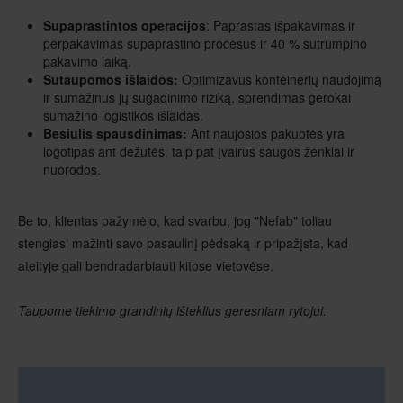
Supaprastintos operacijos
: Paprastas išpakavimas ir
perpakavimas supaprastino procesus ir 40 % sutrumpino
pakavimo laiką.
Sutaupomos išlaidos:
Optimizavus konteinerių naudojimą
ir sumažinus jų sugadinimo riziką, sprendimas gerokai
sumažino logistikos išlaidas.
Besiūlis spausdinimas:
Ant naujosios pakuotės yra
logotipas ant dėžutės, taip pat įvairūs saugos ženklai ir
nuorodos.
Be to, klientas pažymėjo, kad svarbu, jog "Nefab" toliau
stengiasi mažinti savo pasaulinį pėdsaką ir pripažįsta, kad
ateityje gali bendradarbiauti kitose vietovėse.
Taupome tiekimo grandinių išteklius geresniam rytojui.