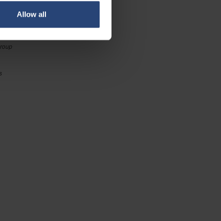
 AB
Allow all
Group
s