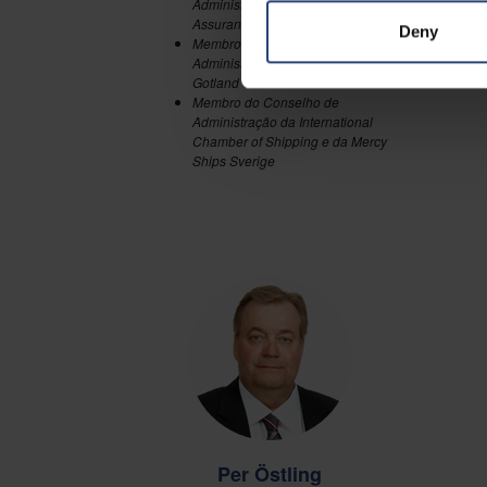
Administração da
Assuranceforeningen Gard P&I
Deny
Membro do Conselho de
Administração da Rederi AB
Gotland
Membro do Conselho de
Administração da International
Chamber of Shipping e da Mercy
Ships Sverige
Per Östling