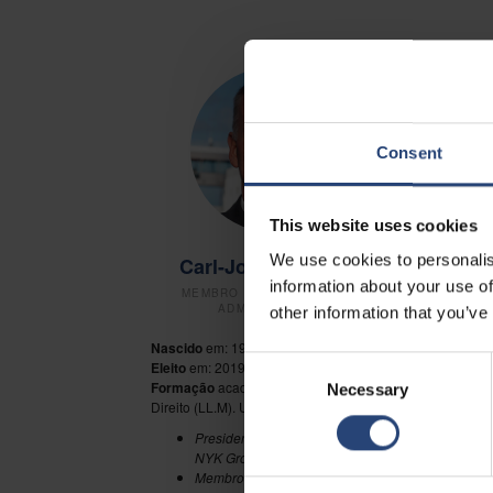
Consent
This website uses cookies
We use cookies to personalis
Carl-Johan Hagman
information about your use of
MEMBRO DO CONSELHO DE
ADMINISTRAÇÃO
other information that you’ve
Nascido
em: 1966
Nasc
Consent
Eleito
em: 2019
Eleit
Formação
académica: Mestrado em
Form
Necessary
Selection
Direito (LL.M). Universidade de Lund
Admi
Presidente e Diretor Executivo
NYK Group Europe Limited
Membro do Conselho de