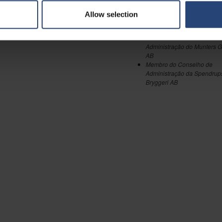
Membro do Conselho de
Administração da Höganäs
Allow selection
Membro do Conselho de
Administração da Kivra AB
Membro do Conselho de
Administração do Munters 
AB
Membro do Conselho de
Administração da Spendrup
Bryggeri AB