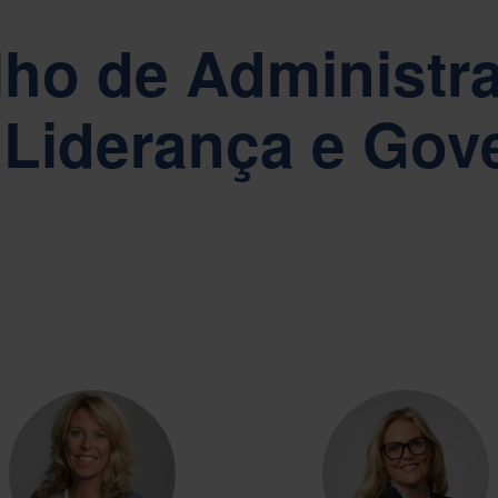
os pelos nossos valores fundamentais de Simplicidade, Respeito e Ca
ho de Administr
 Liderança e Go
ELATÓRIOS, GOVERNAÇÃO E CONFORMIDADE
 sustentabilidade está no centro da governabilidade corporativa da Nef