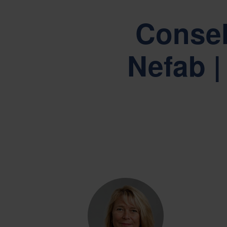
Orientad
Consel
Nefab |
R
A