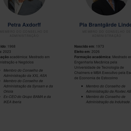
Petra Axdorff
Pia Brantgärde Lind
MEMBRO DO CONSELHO DE
MEMBRO DO CONSELHO D
ADMINISTRAÇÃO
ADMINISTRAÇÃO
ido
: 1968
Nascido em
: 1973
o
: 2023
Eleito em
: 2026
mação
académica: Mestrado em
Formação académica
:
Mestrado 
nistração e Negócios
Engenharia Mecânica pela
Universidade de Tecnologia de
Membro do Conselho de
Chalmers e MBA Executivo pela Es
Administração da XXL ASA
de Economia de Estocolmo
Membro do Conselho de
Administração da Synsam e da
Membro do Conselho de
Oriola
Administração da
Roxtec A
Ex-CEO do Grupo BAMA e da
Membro do Conselho de
IKEA Iberia
Administração da
Indutrade