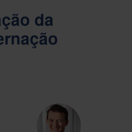
pacitação
Tiếng Việt
Deutsch
ação da
Svenska
Suomi
Español
Eesti
vernação
Slovenčina
Nederlands
ab