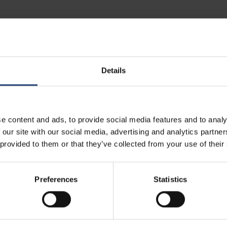
Details
e content and ads, to provide social media features and to analy
Andreas Pihl
Kristian Sildeby
 our site with our social media, advertising and analytics partn
MEMBRO DO CONSELHO DE
MEMBRO DO CONSELHO D
ADMINISTRAÇÃO
ADMINISTRAÇÃO
 provided to them or that they’ve collected from your use of their
ido:
1982
Nascido
: 1976
o
: 2022
Eleito:
2015
ação académica
: Mestrado em
Formação
académica: Mestrado e
Preferences
Statistics
nistração de Empresas
Administração e Negócios, Escola 
Economia de Estocolmo
Membro do Conselho de
Administração da Edsbyn Senab
Presidente do Conselho de
AB
Administração, 82an Invest