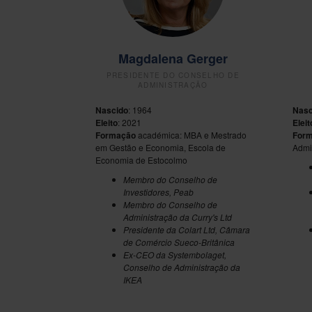
Magdalena Gerger
PRESIDENTE DO CONSELHO DE
ADMINISTRAÇÃO
Nascido
: 1964
Nasc
Eleito
: 2021
Eleit
Formação
académica: MBA e Mestrado
For
em Gestão e Economia, Escola de
Admi
Economia de Estocolmo
Membro do Conselho de
Investidores, Peab
Membro do Conselho de
Administração da Curry's Ltd
Presidente da Colart Ltd, Câmara
de Comércio Sueco-Britânica
Ex-CEO da Systembolaget,
Conselho de Administração da
IKEA