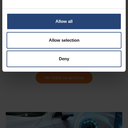
Soluções de
Allow all
embalagem
Allow selection
sustentáveis para a
sua indústria
Deny
Ver todos os sectores