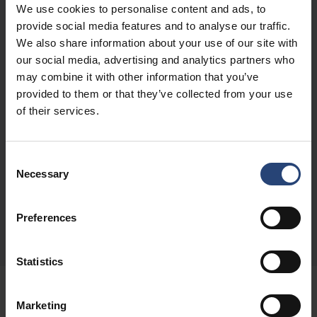
Os nossos serviços de logística
We use cookies to personalise content and ads, to
provide social media features and to analyse our traffic.
Soluções Digitais
We also share information about your use of our site with
As nossas soluções de localização permitem às
our social media, advertising and analytics partners who
empresas obter transparência e responsabilidade nas
may combine it with other information that you’ve
provided to them or that they’ve collected from your use
cadeias de abastecimento globais.
of their services.
Ver soluções digitais
As nossas localizações
Consent
A nossa plataforma global de fornecimento e serviço é
Necessary
Selection
composta por cerca de 100 unidades de produção e
serviço.
Preferences
Encontrar um escritório local
Statistics
Marketing