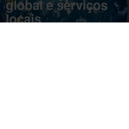
global e serviços
locais
As tendências globais estão a remodelar as cadeias de
abastecimento a todos os níveis, impulsionando a
necessidade de uma maior sustentabilidade e eficiência.
A escolha do parceiro de embalagem correto nunca foi
tão importante.
Apoio global e local para si