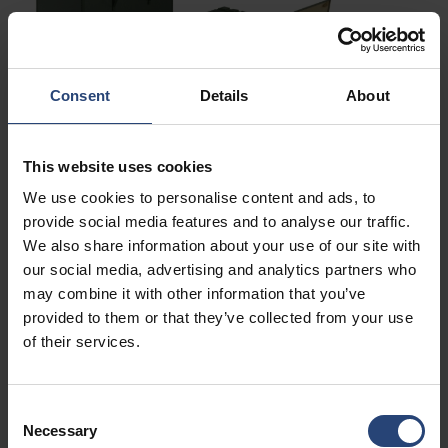
Consent
Details
About
Proteção para aplicações
This website uses cookies
críticas
We use cookies to personalise content and ads, to
provide social media features and to analyse our traffic.
Os programas de defesa dependem de que o
We also share information about your use of our site with
equipamento chegue protegido, em conformidade com as
our social media, advertising and analytics partners who
normas e pronto para ser utilizado. A Nefab fornece
may combine it with other information that you’ve
soluções de embalagem personalizadas e de logística
provided to them or that they’ve collected from your use
of their services.
integrada que ajudam a reduzir os riscos nas fases de
armazenamento, manuseamento, transporte e
manutenção. Desde equipamentos eletrónicos sensíveis
Consent
e materiais perigosos até sistemas pesados e peças
Necessary
Selection