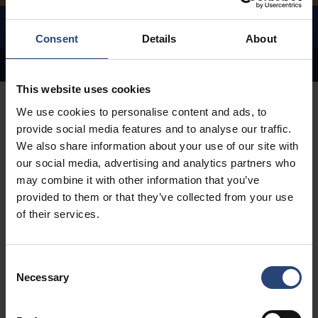
ENGENHARIA MULTIMATERIAL
Consent
Details
About
Contactar-nos
Utilização inovadora de materiais
This website uses cookies
We use cookies to personalise content and ads, to
provide social media features and to analyse our traffic.
We also share information about your use of our site with
our social media, advertising and analytics partners who
Poupe recursos
may combine it with other information that you’ve
provided to them or that they’ve collected from your use
com o material de
of their services.
embalagem ideal
Consent
Necessary
Selection
Quer se trate de uma solução unidirecional ou retornável,
concentramo-nos em tirar partido dos pontos fortes