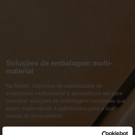
Soluções de embalagem multi-
material
Na Nefab, dispomos de capacidades de
engenharia multimaterial e aproveitamo-las para
conceber soluções de embalagem completas que
sejam sustentáveis e optimizadas para a sua
cadeia de fornecimento.