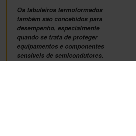
Os tabuleiros termoformados
também são concebidos para
desempenho, especialmente
quando se trata de proteger
equipamentos e componentes
sensíveis de semicondutores.
Mas as vantagens não se ficam por aqui. Os tabuleiros
termoformados também foram concebidos para o desempenho,
especialmente quando se trata de proteger equipamentos e
componentes sensíveis de semicondutores. Oferecem um
desempenho de partículas muito mais limpo do que as
espumas normais, garantindo que as peças delicadas não são
contaminadas durante o armazenamento e o transporte. Uma