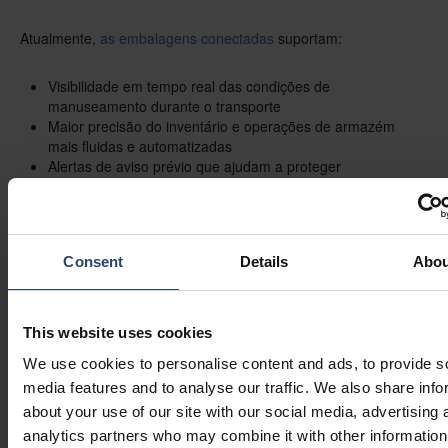
Atualmente,
as embalagens conectadas
suportam:
Visibilidade em tempo real das condições de
manuseamento durante o transporte
Maior precisão do inventário e operações de armazém
mais fluidas e automatizadas
Alertas de aviso prévio que ajudam a proteger
10
equipamentos de alto valor
À medida que mais empresas integram sensores e ferramentas
de monitorização baseadas na nuvem na logística, as
Consent
Details
Abou
embalagens inteligentes tornaram-se parte integrante da gestão
moderna da cadeia de abastecimento.
This website uses cookies
O início de uma nova era?
We use cookies to personalise content and ads, to provide s
As mudanças observadas em 2025 marcam uma clara
media features and to analyse our traffic. We also share info
mudança. As cadeias de abastecimento estão a ser
about your use of our site with our social media, advertising 
analytics partners who may combine it with other information
reconstruídas com foco na resiliência, sustentabilidade e