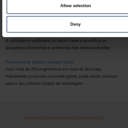
Soluções sustentáveis
Allow selection
Embalagens concebidas para cadeias de abastecimento
sustentáveis
Deny
GreenCalc
A calculadora certificada da Nefab mede e quantifica as
poupanças financeiras e ambientais das nossas soluções
Fornecimento global e serviços locais
Com mais de 250 engenheiros em mais de 30 locais,
trabalhando juntos em uma rede global, pode contar conosco
para o seu próximo projeto de embalagem.
AS NOSSAS ÚLTIMAS NOTÍCIAS E INFORMAÇÕES