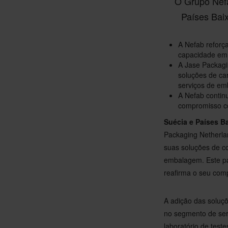
O Grupo Nefa
Países Bai
A Nefab reforç
capacidade em
A Jase Packagi
soluções de ca
serviços de e
A Nefab continu
compromisso co
Suécia e Países B
Packaging Netherla
suas soluções de c
embalagem. Este pa
reafirma o seu com
A adição das soluç
no segmento de serv
laboratório de test