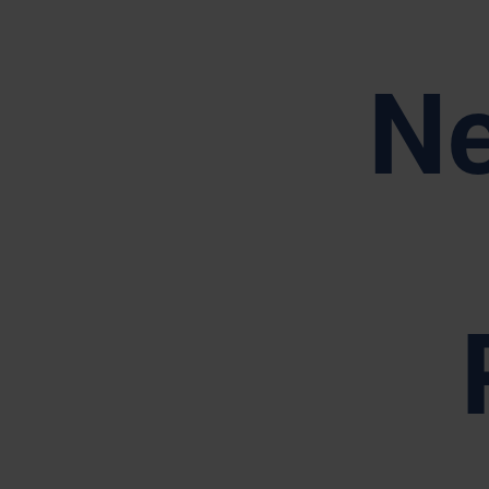
Orientad
Ne
R
A