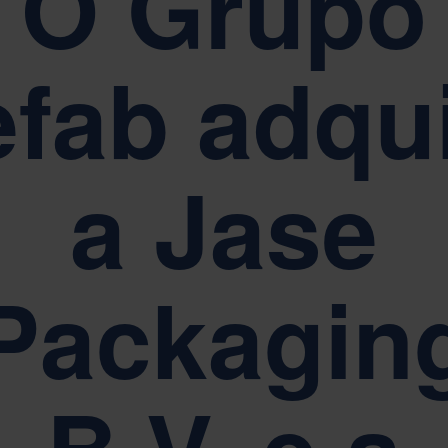
O Grupo
os pelos nossos valores fundamentais de Simplicidade, Respeito e Ca
fab adqu
ELATÓRIOS, GOVERNAÇÃO E CONFORMIDADE
 sustentabilidade está no centro da governabilidade corporativa da Nef
a Jase
Packagin