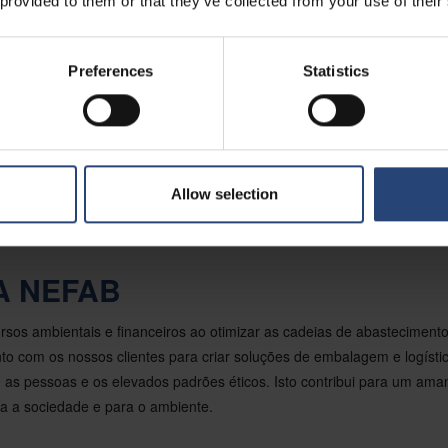
 provided to them or that they’ve collected from your use of their
a Jase e da Heuman, o Grupo Nefab conta atualmente com mais de 5.
um volume de negócios anual superior a 10 mil milhões de coroas sue
Preferences
Statistics
ões, contactar: Oscar Gestblom (oscar.gestblom@nefab.com) EVP Mar
b AB Telemóvel: +46 72 583 81 03
Allow selection
re as soluções de embalagem inovadoras e sustentáveis da Nefab, visi
embalagem | Grupo Nefab
A NEFAB
rsos ambientais e financeiros ao otimizar as cadeias de abasteciment
o com os nossos clientes para criar soluções de embalagem e logística
 as pessoas e os elevados padrões éticos. Isto contribui para um ama
ra a sociedade e para o ambiente.