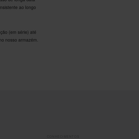
onsistente ao longo
ção (em série) até
 no nosso armazém.
CONHECIMENTOS