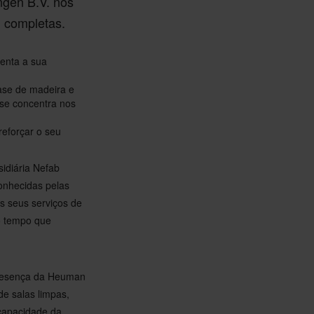
ngen B.V. nos
 completas.
enta a sua
ase de madeira e
se concentra nos
reforçar o seu
idiária Nefab
onhecidas pelas
s seus serviços de
o tempo que
presença da Heuman
de salas limpas,
 capacidade da