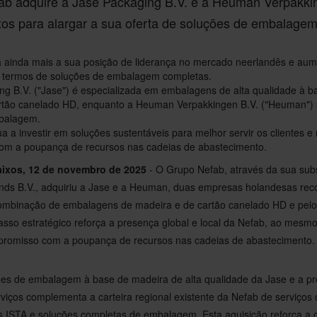
b adquire a Jase Packaging B.V. e a Heuman Verpakki
xos para alargar a sua oferta de soluções de embalagem
a ainda mais a sua posição de liderança no mercado neerlandês e aum
 termos de soluções de embalagem completas.
ng B.V. ("Jase") é especializada em embalagens de alta qualidade à b
rtão canelado HD, enquanto a Heuman Verpakkingen B.V. ("Heuman") 
mbalagem.
a a investir em soluções sustentáveis para melhor servir os clientes e 
m a poupança de recursos nas cadeias de abastecimento.
aixos, 12 de novembro de 2025
- O Grupo Nefab, através da sua subs
nds B.V., adquiriu a Jase e a Heuman, duas empresas holandesas rec
ombinação de embalagens de madeira e de cartão canelado HD e pelo
sso estratégico reforça a presença global e local da Nefab, ao mesm
promisso com a poupança de recursos nas cadeias de abastecimento.
ões de embalagem à base de madeira de alta qualidade da Jase e a 
iços complementa a carteira regional existente da Nefab de serviços 
es ISTA e soluções completas de embalagem. Esta aquisição reforça a