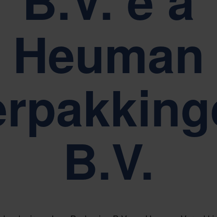
B.V. e a
Heuman
erpakking
B.V.