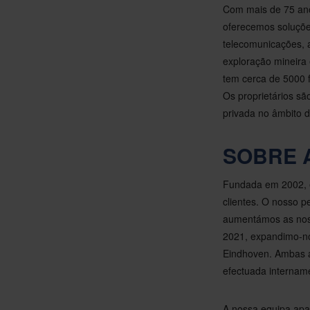
Com mais de 75 ano
oferecemos soluçõe
telecomunicações, 
exploração mineira 
tem cerca de 5000 
Os proprietários sã
privada no âmbito 
SOBRE 
Fundada em 2002, e
clientes. O nosso p
aumentámos as noss
2021, expandimo-no
Eindhoven. Ambas a
efectuada internam
A nossa equipa apa