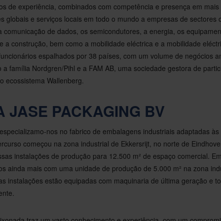
s de experiência, combinados com competência e presença em mais 
s globais e serviços locais em todo o mundo a empresas de sectores
a comunicação de dados, os semicondutores, a energia, os equipamen
e a construção, bem como a mobilidade eléctrica e a mobilidade eléct
funcionários espalhados por 38 países, com um volume de negócios a
o a família Nordgren/Pihl e a FAM AB, uma sociedade gestora de partic
do ecossistema Wallenberg.
A JASE PACKAGING BV
specializamo-nos no fabrico de embalagens industriais adaptadas às
ercurso começou na zona industrial de Ekkersrijt, no norte de Eindhov
as instalações de produção para 12.500 m² de espaço comercial. E
s ainda mais com uma unidade de produção de 5.000 m² na zona indu
s instalações estão equipadas com maquinaria de última geração e t
ente.
ixonada traz um vasto conhecimento e experiência, com um compromi