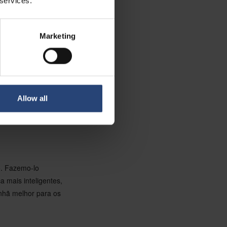
 services.
000 colaboradores
cas.
Marketing
keting e
Allow all
te o nosso sítio
o. Fazemo-lo
 mais inteligentes,
nhã melhor para os