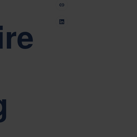
pacitação
Tiếng Việt
Deutsch
Svenska
Suomi
ire
Español
Eesti
Slovenčina
Nederlands
ab
g