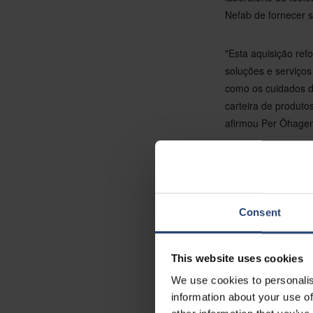
Nefab de fornecer s
"Esta aquisição re
soluções e serviço
como os cuidados d
carteira de produto
afirmou Per Öhagen
"Estamos orgulhoso
valor global. A amb
a eficiência dos re
Consent
crescer em conjunto
"Esta aquisição pe
This website uses cookies
geram benefícios fi
We use cookies to personalis
por receber a equi
information about your use of
da Nefab EMEA.