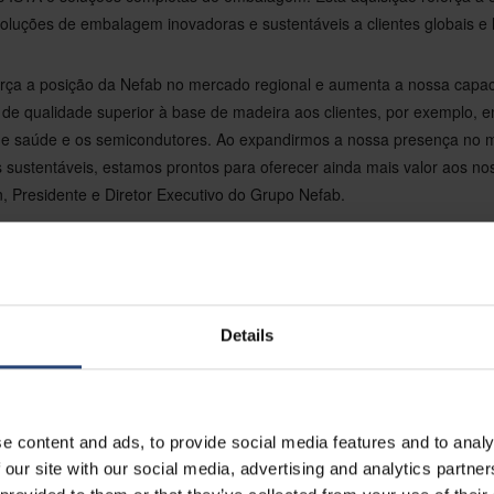
oluções de embalagem inovadoras e sustentáveis a clientes globais e l
força a posição da Nefab no mercado regional e aumenta a nossa capa
s de qualidade superior à base de madeira aos clientes, por exemplo,
e saúde e os semicondutores. Ao expandirmos a nossa presença no 
s sustentáveis, estamos prontos para oferecer ainda mais valor aos nos
, Presidente e Diretor Executivo do Grupo Nefab.
s por nos juntarmos ao Grupo Nefab e contribuirmos para a sua missã
iciosa estratégia de crescimento da Nefab e o seu compromisso com o s
cursos alinham-se perfeitamente com os nossos próprios valores, e es
Details
", afirmaram Martijn Seerden e Peter Jacobs, proprietários da Jase 
rmite-nos melhorar ainda mais a nossa capacidade de fornecer soluçõ
nanceiros e ambientais para os nossos clientes regionais e locais. E
e content and ads, to provide social media features and to analy
pa da Jase e da Heuman no Grupo Nefab", afirmou Rui Garrido, Vice-Pr
 our site with our social media, advertising and analytics partn