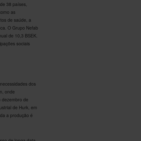
de 38 países,
 como as
tos de saúde, a
rica. O Grupo Nefab
nual de 10,3 BSEK.
ipações sociais
 necessidades dos
en, onde
m dezembro de
strial de Hurk, em
oda a produção é
sso de longa data