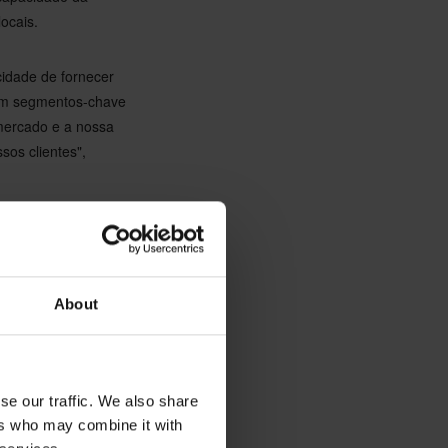
ocais.
cidade de fornecer
 em segmentos-chave
mercado e a nossa
sos clientes",
o e proposta de
erviço ao cliente e
tamos ansiosos por
About
e Heuman.
es inovadoras que
stamos entusiasmados
se our traffic. We also share
esidente Executivo
ers who may combine it with