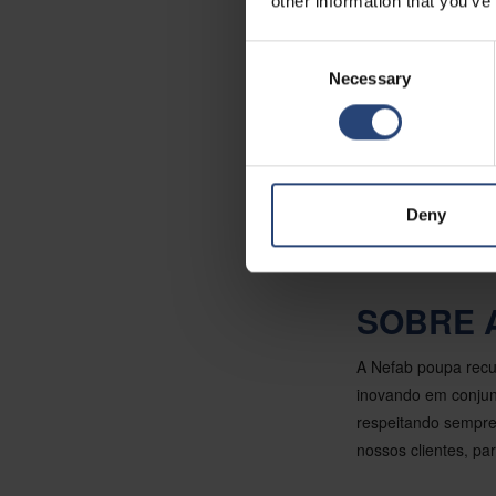
other information that you’ve
Após a aquisição d
Consent
em 38 países, com 
Necessary
Selection
Para mais informaç
Comunicação, Nefa
Deny
Para saber mais sob
Web
Soluções de 
SOBRE 
A Nefab poupa recu
inovando em conjunt
respeitando sempre
nossos clientes, pa