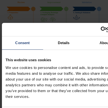
Consent
Details
Abou
Transforme os dados sobre
embalagens em ação
This website uses cookies
We use cookies to personalise content and ads, to provide s
No atual contexto da cadeia de abastecimento, as empresas
media features and to analyse our traffic. We also share info
precisam de formas práticas de reduzir custos, melhorar a
about your use of our site with our social media, advertising 
sustentabilidade e garantir que as embalagens continuem a
analytics partners who may combine it with other information
cumprir os requisitos legais.
you’ve provided to them or that they’ve collected from your u
their services.
À medida que a pressão sobre a cadeia de abastecimento
aumenta, a embalagem já não pode ser tratada como uma