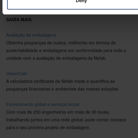
Deny
inteligentes e sustentáveis.
SAIBA MAIS
Avaliação de embalagens
Obtenha poupanças de custos, melhorias em termos de
sustentabilidade e embalagens em conformidade para toda a
unidade com a avaliação de embalagens da Nefab.
GreenCalc
A calculadora certificada da Nefab mede e quantifica as
poupanças financeiras e ambientais das nossas soluções
Fornecimento global e serviços locais
Com mais de 250 engenheiros em mais de 30 locais,
trabalhando juntos em uma rede global, pode contar conosco
para o seu próximo projeto de embalagem.