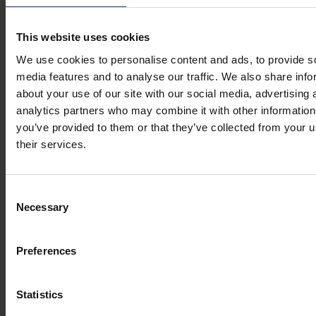
O que é que
são
o que pensa sobre o futuro?
This website uses cookies
Vejo-me na China nos próximos anos e tenho curiosidade em
continuar a aprender
ção
mais sobre as outras áreas da Nefab. A
We use cookies to personalise content and ads, to provide s
Nefab está numa jornada de crescimento e eu quero juntar-me a
media features and to analyse our traffic. We also share info
eles e continuar a crescer
cimento
com a empresa!
about your use of our site with our social media, advertising 
analytics partners who may combine it with other information
you’ve provided to them or that they’ve collected from your u
their services.
Consent
Necessary
Selection
Preferences
Statistics