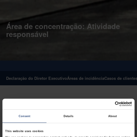
Área de concentração: Atividade
responsável
Declaração do Diretor Executivo
Áreas de incidência
Casos de cliente
Consent
Details
About
Saber quando é
This website uses cookies