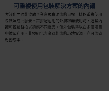
可重複使用包裝解決方案的內襯
客製化內襯能協助企業實現資源節約目標，透過重複使用
包裝達成此願景。當搭配耐用的外層容器使用時，這些內
襯可輕鬆替換以適應不同產品，使外包裝得以在多個項目
中循環利用。此模組化方案既能節約環境資源，亦可節省
財務成本。
Nefab 嵌件與內裝配
件的各類型號