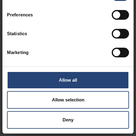
的火災，同時封鎖受損電池對周圍環境造成的其他危害，在保護環
境的同時，亦保障操作人員與設備的安全。此解決方案具備極高的
堅固性與耐用性，可重複使用多次。
Preferences
Statistics
Marketing
Allow all
Allow selection
Deny