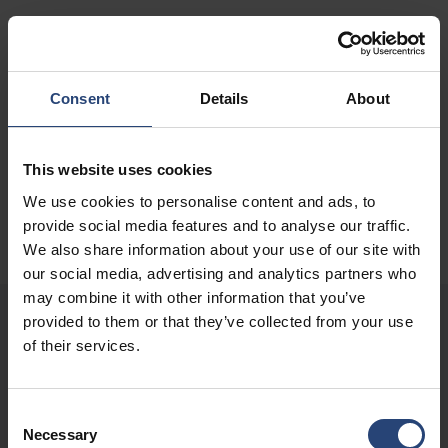
Consent
Details
About
This website uses cookies
We use cookies to personalise content and ads, to
provide social media features and to analyse our traffic.
We also share information about your use of our site with
our social media, advertising and analytics partners who
may combine it with other information that you’ve
provided to them or that they’ve collected from your use
客戶案例 - 效益
of their services.
此鋼製容器能安全可靠地運輸受損電池，儘管此類電池在運輸過程
Consent
中可能構成重大危險。該容器經過優化設計，可撲滅內部可能發生
Necessary
Selection