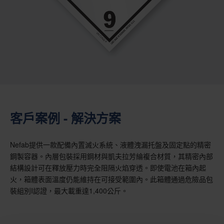
客戶案例 - 解決方案
Nefab提供一款配備內置滅火系統、液體洩漏托盤及固定點的精密
鋼製容器。內層包裝採用鋼材與凱夫拉芳綸複合材質，其精密內部
結構設計可在釋放壓力時完全阻隔火焰穿透。即使電池在箱內起
火，箱體表面溫度仍能維持在可接受範圍內。此箱體通過危險品包
裝組別I認證，最大載重達1,400公斤。