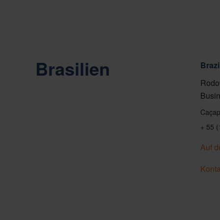
Brasilien
Brazi
Rodov
Busin
Caçap
+ 55 
Auf d
Konta