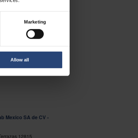
 services.
Marketing
Allow all
ab Mexico SA de CV -
 Terrazas 12815