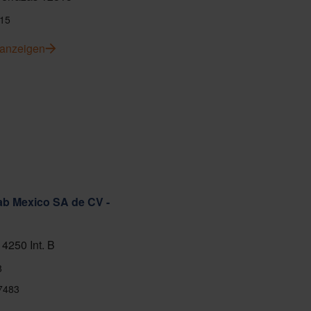
15
 anzeigen
ab Mexico SA de CV -
 4250 Int. B
8
7483