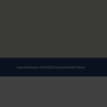
Amerika
Asien-Pazifik
Europa
Globale Karte