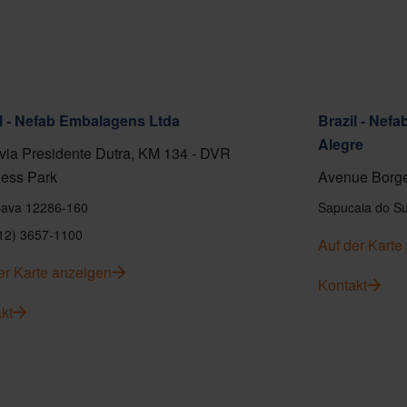
l - Nefab Embalagens Ltda
Brazil - Nef
Alegre
ia Presidente Dutra, KM 134 - DVR
ess Park
Avenue Borge
ava 12286-160
Sapucaia do Su
(12) 3657-1100
Auf der Karte
er Karte anzeigen
Kontakt
kt