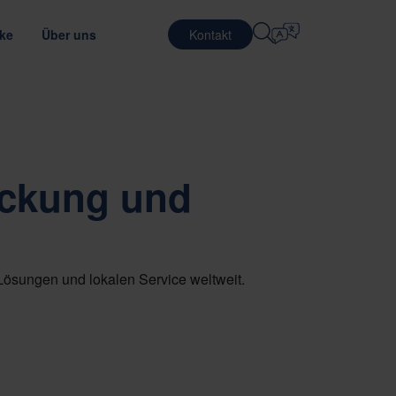
cke
Über uns
Kontakt
Sprache Auswählen
IERE
LOGISTISCHE DIENSTLEISTUNGEN
VERTEIDIGUNG
English
中文 (简体)
erung der Transporteffizienz
malen Verpackungsmaterial
en bei Nefab
Kontraktlogistik
ackung und
Română
Dansk
en
 Sie unsere Mitarbeiter kennen
Verpackungs-
dienstleistungen
中文 (繁體)
Português
lc
les Trainee-Programm
Pooling-Dienste
Čeština
Polski
nanzeigen
HALBLEITER
rpackungsprüfung
ung und Lieferantenbewertung
Lösungen und lokalen Service weltweit.
Français (Canada)
Norsk
Français
Lietuvių
Português Brasileiro
한국어
NANCE & COMPLIANCE
Español (América Latina)
Italiano