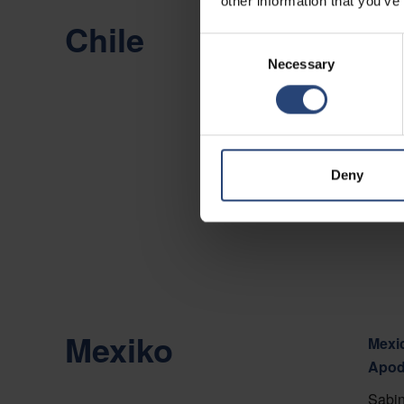
other information that you’ve
Chile
Chile
Consent
Camin
Necessary
Selection
Viña 
Auf d
Konta
Deny
Mexiko
Mexic
Apod
Sabin