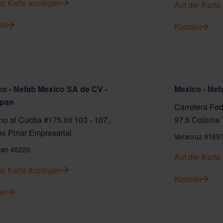
er Karte anzeigen
Auf der Karte
kt
Kontakt
o - Nefab Mexico SA de CV -
Mexico - Ne
pan
Carretera Fed
o al Cucba #175 Int 103 - 107,
97.5 Colonia 
e Pinar Empresarial
Veracruz 9169
an 45220
Auf der Karte
er Karte anzeigen
Kontakt
kt