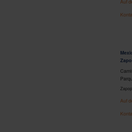
Auf d
Konta
Mexic
Zapo
Camin
Parqu
Zapop
Auf d
Konta