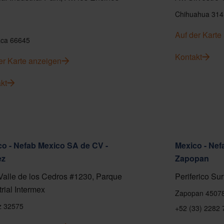
Chihuahua 314
Auf der Karte
ca 66645
Kontakt
er Karte anzeigen
kt
o - Nefab Mexico SA de CV -
Mexico - Nef
ez
Zapopan
Valle de los Cedros #1230, Parque
Periferico Sur
trial Intermex
Zapopan 4507
z 32575
+52 (33) 2282 