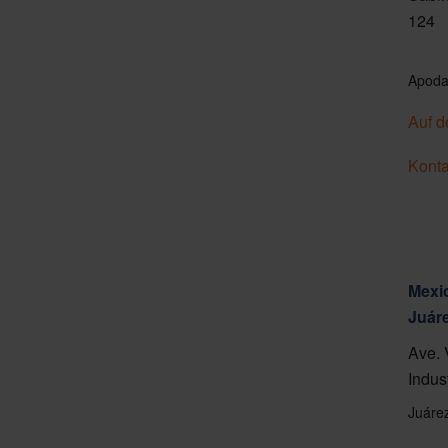
124
Apoda
Auf d
Konta
Mexic
Juár
Ave. 
Indus
Juáre