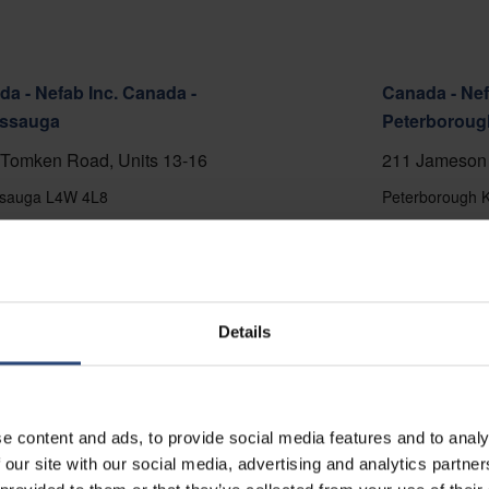
a - Nefab Inc. Canada -
Canada - Nef
issauga
Peterboroug
Tomken Road, Units 13-16
211 Jameson 
ssauga L4W 4L8
Peterborough 
5-696-6886
+1 705-748-48
er Karte anzeigen
Auf der Karte
kt
Kontakt
Details
e content and ads, to provide social media features and to analy
 our site with our social media, advertising and analytics partn