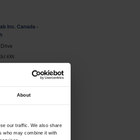
ab Inc. Canada -
h
Drive
K9J 6X6
88
 anzeigen
About
se our traffic. We also share
ers who may combine it with