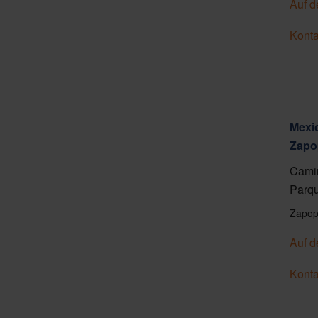
Auf d
Konta
Mexic
Zapo
Camin
Parqu
Zapop
Auf d
Konta