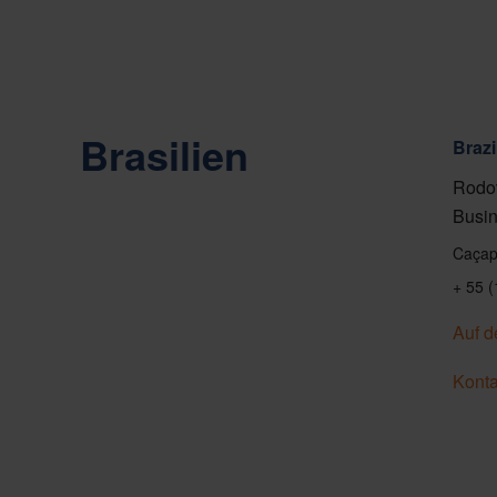
Brasilien
Brazi
Rodov
Busin
Caçap
+ 55 
Auf d
Konta