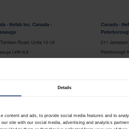
a - Nefab Inc. Canada -
Canada - Nef
issauga
Peterboroug
Tomken Road, Units 13-16
211 Jameson 
ssauga L4W 4L8
Peterborough 
5-696-6886
+1 705-748-48
er Karte anzeigen
Auf der Karte
kt
Kontakt
Details
e content and ads, to provide social media features and to analy
 our site with our social media, advertising and analytics partn