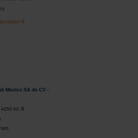
15
 anzeigen
ab Mexico SA de CV -
 4250 Int. B
8
7483