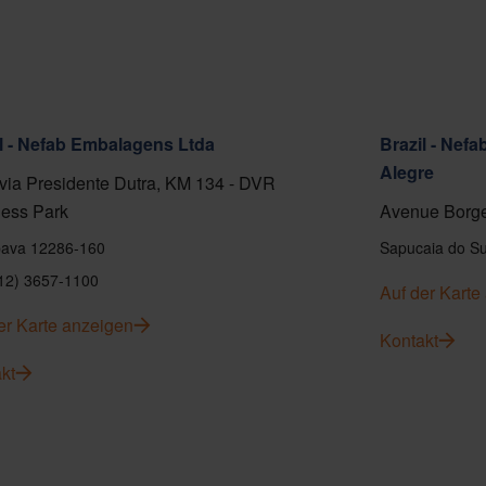
l - Nefab Embalagens Ltda
Brazil - Nef
Alegre
ia Presidente Dutra, KM 134 - DVR
ess Park
Avenue Borge
ava 12286-160
Sapucaia do Su
(12) 3657-1100
Auf der Karte
er Karte anzeigen
Kontakt
kt