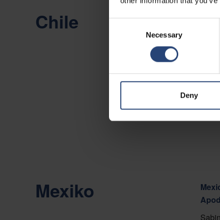
other information that you’ve
Chile
Chile
Consent
Camin
Necessary
Selection
Viña 
Auf d
Konta
Deny
Mexiko
Mexic
Apod
Sabin