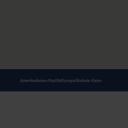
Amerika
Asien-Pazifik
Europa
Globale Karte