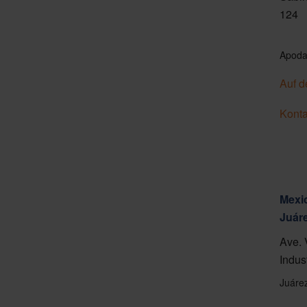
124
Apoda
Auf d
Konta
Mexic
Juár
Ave. 
Indus
Juáre