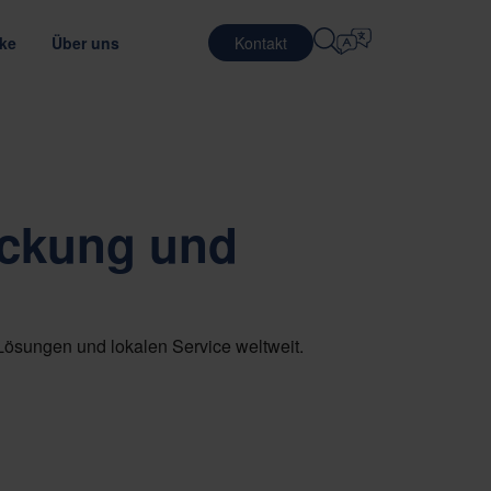
cke
Über uns
Kontakt
Sprache Auswählen
IERE
LOGISTISCHE DIENSTLEISTUNGEN
VERTEIDIGUNG
English
中文 (简体)
erung der Transporteffizienz
malen Verpackungsmaterial
en bei Nefab
Kontraktlogistik
ackung und
Română
Dansk
en
 Sie unsere Mitarbeiter kennen
Verpackungs-
dienstleistungen
中文 (繁體)
Português
lc
les Trainee-Programm
Pooling-Dienste
Čeština
Polski
nanzeigen
HALBLEITER
rpackungsprüfung
ung und Lieferantenbewertung
Lösungen und lokalen Service weltweit.
Français (Canada)
Norsk
Français
Lietuvių
Português Brasileiro
한국어
NANCE & COMPLIANCE
Español (América Latina)
Italiano