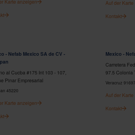
er Karte anzeigen
Auf der Karte
kt
Kontakt
o - Nefab Mexico SA de CV -
Mexico - Ne
pan
Carretera Fed
o al Cucba #175 Int 103 - 107,
97.5 Colonia 
e Pinar Empresarial
Veracruz 9169
an 45220
Auf der Karte
er Karte anzeigen
Kontakt
kt