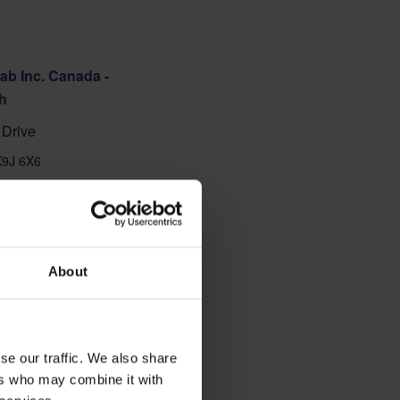
ab Inc. Canada -
h
Drive
K9J 6X6
88
 anzeigen
About
se our traffic. We also share
ers who may combine it with