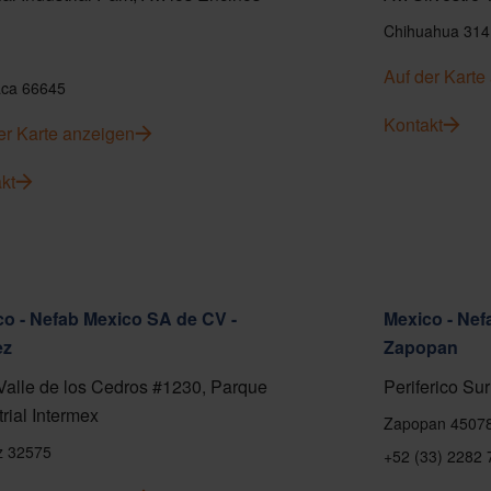
Chihuahua 314
Auf der Karte
ca 66645
Kontakt
er Karte anzeigen
kt
o - Nefab Mexico SA de CV -
Mexico - Nef
ez
Zapopan
Valle de los Cedros #1230, Parque
Periferico Sur
trial Intermex
Zapopan 4507
z 32575
+52 (33) 2282 