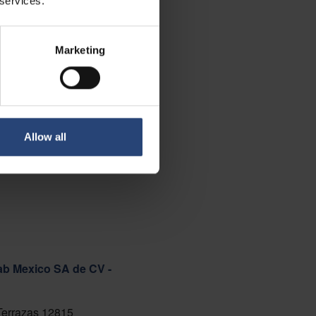
 services.
Marketing
Allow all
ab Mexico SA de CV -
 Terrazas 12815