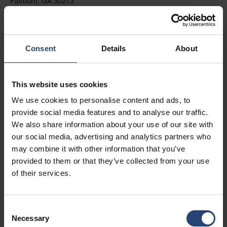
Fairburn, GA 30213
+1 770-935-6662
Auf der Karte anzeigen
Consent
Details
About
Kontakt
This website uses cookies
USA - Nefab Packaging North LLC -
Illinois
We use cookies to personalise content and ads, to
provide social media features and to analyse our traffic.
1539 Hunter Rd
We also share information about your use of our site with
Hanover Park, IL 60133
our social media, advertising and analytics partners who
may combine it with other information that you’ve
+1 630-451-5345 x50103
provided to them or that they’ve collected from your use
Auf der Karte anzeigen
of their services.
Kontakt
Consent
Necessary
Selection
USA - Nefab Packaging North LLC -