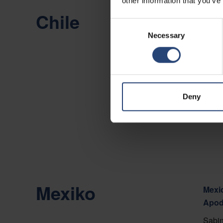
other information that you’ve
Chile
Chile
Consent
Camin
Necessary
Selection
Viña 
Auf d
Konta
Deny
Mexiko
Mexic
Apod
Sabin