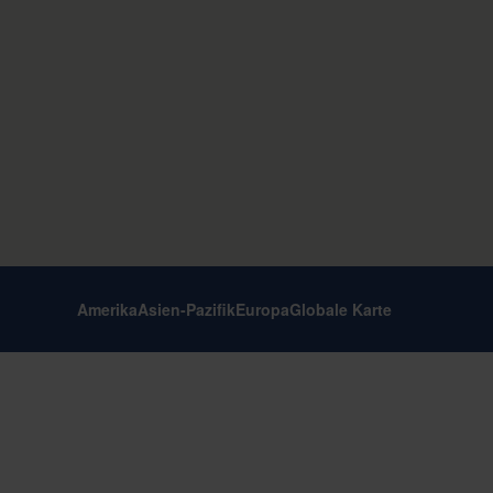
Amerika
Asien-Pazifik
Europa
Globale Karte