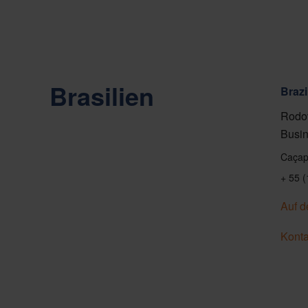
Brasilien
Brazi
Rodov
Busin
Caçap
+ 55 
Auf d
Konta