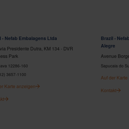
l - Nefab Embalagens Ltda
Brazil - Nef
Alegre
ia Presidente Dutra, KM 134 - DVR
ess Park
Avenue Borge
ava 12286-160
Sapucaia do Su
(12) 3657-1100
Auf der Karte
er Karte anzeigen
Kontakt
kt