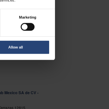
 services.
Marketing
Allow all
ab Mexico SA de CV -
 Terrazas 12815