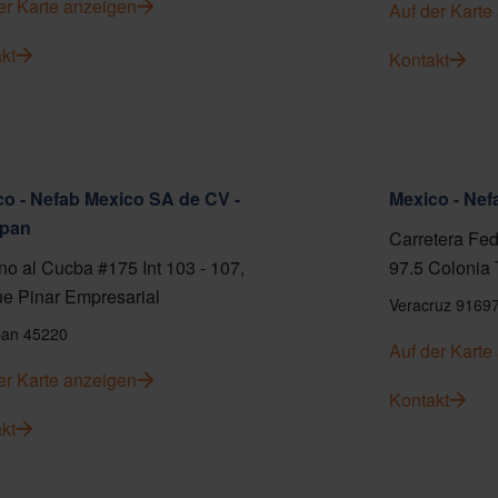
er Karte anzeigen
Auf der Karte
kt
Kontakt
o - Nefab Mexico SA de CV -
Mexico - Ne
pan
Carretera Fed
o al Cucba #175 Int 103 - 107,
97.5 Colonia 
e Pinar Empresarial
Veracruz 9169
an 45220
Auf der Karte
er Karte anzeigen
Kontakt
kt