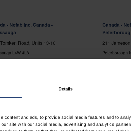
a - Nefab Inc. Canada -
Canada - Nef
issauga
Peterboroug
Tomken Road, Units 13-16
211 Jameson 
ssauga L4W 4L8
Peterborough 
5-696-6886
+1 705-748-48
er Karte anzeigen
Auf der Karte
kt
Kontakt
Details
e content and ads, to provide social media features and to analy
 our site with our social media, advertising and analytics partn