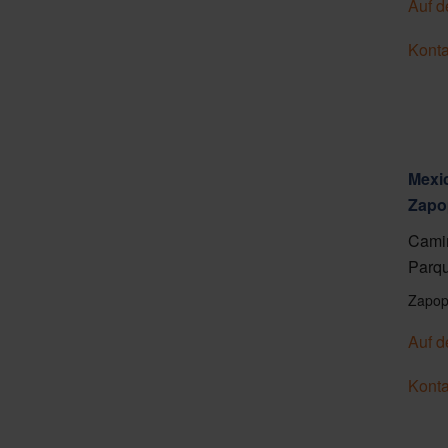
Auf d
Konta
Mexic
Zapo
Camin
Parqu
Zapop
Auf d
Konta