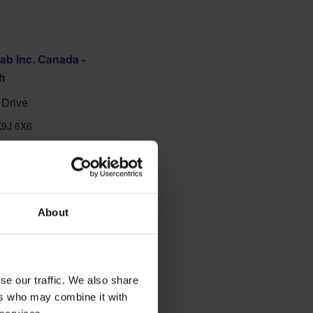
ab Inc. Canada -
h
Drive
K9J 6X6
88
 anzeigen
About
se our traffic. We also share
ers who may combine it with