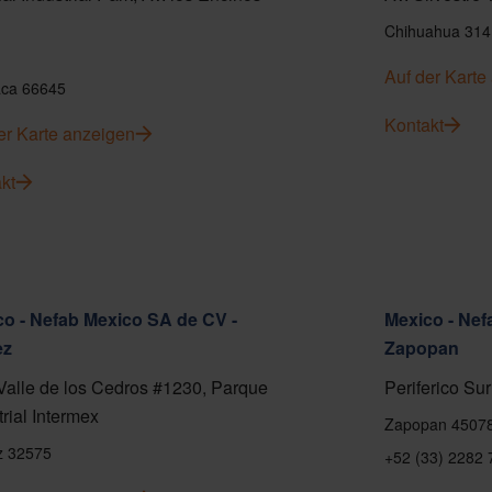
Chihuahua 314
Auf der Karte
ca 66645
Kontakt
er Karte anzeigen
kt
o - Nefab Mexico SA de CV -
Mexico - Nef
ez
Zapopan
Valle de los Cedros #1230, Parque
Periferico Sur
trial Intermex
Zapopan 4507
z 32575
+52 (33) 2282 