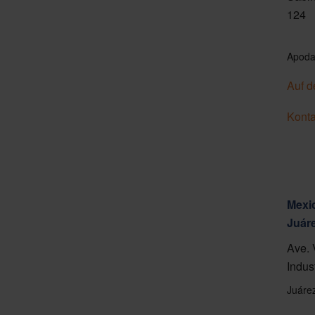
124
Apoda
Auf d
Konta
Mexic
Juár
Ave. 
Indus
Juáre