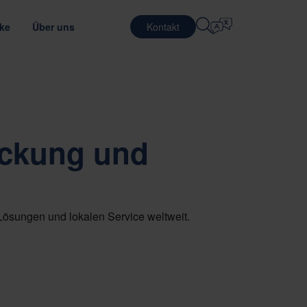
cke
Über uns
Kontakt
Sprache Auswählen
IERE
LOGISTISCHE DIENSTLEISTUNGEN
VERTEIDIGUNG
English
中文 (简体)
erung der Transporteffizienz
malen Verpackungsmaterial
en bei Nefab
Kontraktlogistik
ackung und
Română
Dansk
en
 Sie unsere Mitarbeiter kennen
Verpackungs-
dienstleistungen
中文 (繁體)
Português
lc
les Trainee-Programm
Pooling-Dienste
Čeština
Polski
nanzeigen
HALBLEITER
rpackungsprüfung
ung und Lieferantenbewertung
Lösungen und lokalen Service weltweit.
Français (Canada)
Norsk
Français
Lietuvių
Português Brasileiro
한국어
NANCE & COMPLIANCE
Español (América Latina)
Italiano