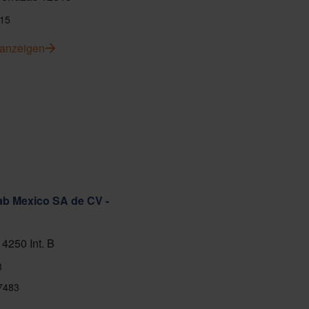
15
 anzeigen
ab Mexico SA de CV -
 4250 Int. B
8
7483