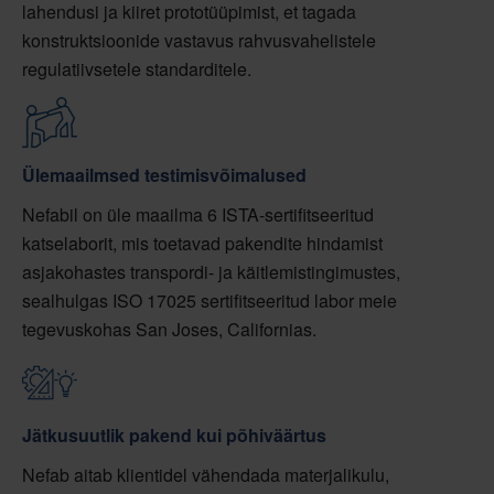
lahendusi ja kiiret prototüüpimist, et tagada
konstruktsioonide vastavus rahvusvahelistele
regulatiivsetele standarditele.
Ülemaailmsed testimisvõimalused
Nefabil on üle maailma 6 ISTA-sertifitseeritud
katselaborit, mis toetavad pakendite hindamist
asjakohastes transpordi- ja käitlemistingimustes,
sealhulgas ISO 17025 sertifitseeritud labor meie
tegevuskohas San Joses, Californias.
Jätkusuutlik pakend kui põhiväärtus
Nefab aitab klientidel vähendada materjalikulu,