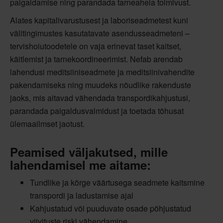
paigaldamise ning parandada tarneahela toimivust.
Alates kapitalivarustusest ja laboriseadmetest kuni
välitingimustes kasutatavate asendusseadmeteni –
tervishoiutoodetele on vaja erinevat taset kaitset,
käitlemist ja tarnekoordineerimist. Nefab arendab
lahendusi meditsiiniseadmete ja meditsiinivahendite
pakendamiseks ning muudeks nõudlike rakenduste
jaoks, mis aitavad vähendada transpordikahjustusi,
parandada paigaldusvalmidust ja toetada tõhusat
ülemaailmset jaotust.
Peamised väljakutsed, mille
lahendamisel me aitame:
Tundlike ja kõrge väärtusega seadmete kaitsmine
transpordi ja ladustamise ajal
Kahjustatud või puuduvate osade põhjustatud
viivituste riski vähendamine