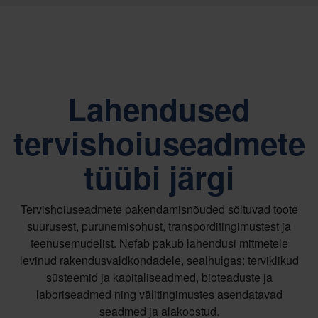
Lahendused
tervishoiuseadmete
tüübi järgi
Tervishoiuseadmete pakendamisnõuded sõltuvad toote
suurusest, purunemisohust, transporditingimustest ja
teenusemudelist. Nefab pakub lahendusi mitmetele
levinud rakendusvaldkondadele, sealhulgas: terviklikud
süsteemid ja kapitaliseadmed, bioteaduste ja
laboriseadmed ning välitingimustes asendatavad
seadmed ja alakoostud.