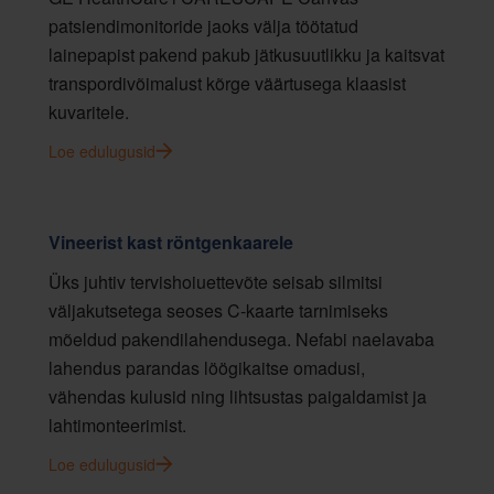
patsiendimonitoride jaoks välja töötatud
lainepapist pakend pakub jätkusuutlikku ja kaitsvat
transpordivõimalust kõrge väärtusega klaasist
kuvaritele.
Loe edulugusid
Vineerist kast röntgenkaarele
Üks juhtiv tervishoiuettevõte seisab silmitsi
väljakutsetega seoses C-kaarte tarnimiseks
mõeldud pakendilahendusega. Nefabi naelavaba
lahendus parandas löögikaitse omadusi,
vähendas kulusid ning lihtsustas paigaldamist ja
lahtimonteerimist.
Loe edulugusid