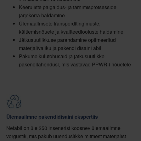
Keeruliste paigaldus- ja tarnimisprotsesside
järjekorra haldamine
Ülemaailmsete transporditingimuste,
käitlemisnõuete ja kvaliteediootuste haldamine
Jätkusuutlikkuse parandamine optimeeritud
materjalivaliku ja pakendi disaini abil
Pakume kulutõhusaid ja jätkusuutlikke
pakendilahendusi, mis vastavad PPWR-i nõuetele
Ülemaailmne pakendidisaini ekspertiis
Nefabil on üle 250 insenerist koosnev ülemaailmne
võrgustik, mis pakub uuenduslikke mitmest materjalist