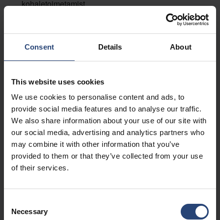
kohaletoimetamist.
Lisainfo
Consent
Details
About
Eluteaduste ja laboriseadmete pakendid
Toetame teadusuuringutes, diagnostikas,
This website uses cookies
bioprotsessides ja laborikeskkondades
We use cookies to personalise content and ads, to
kasutatavate tundlike seadmete ja süsteemide
provide social media features and to analyse our traffic.
ohutut transporti.
We also share information about your use of our site with
our social media, advertising and analytics partners who
Lisainfo
may combine it with other information that you’ve
provided to them or that they’ve collected from your use
of their services.
Välitingimustes vahetatavate seadmete ja
alakoostude pakendid
Consent
Parandada hoolduses ja remondis kasutatavate
Necessary
Selection
modulaarsete varuosade, alakoostude ja