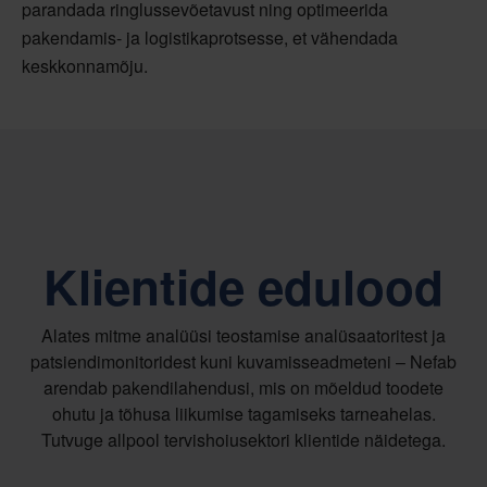
parandada ringlussevõetavust ning optimeerida
pakendamis- ja logistikaprotsesse, et vähendada
keskkonnamõju.
Klientide edulood
Alates mitme analüüsi teostamise analüsaatoritest ja
patsiendimonitoridest kuni kuvamisseadmeteni – Nefab
arendab pakendilahendusi, mis on mõeldud toodete
ohutu ja tõhusa liikumise tagamiseks tarneahelas.
Tutvuge allpool tervishoiusektori klientide näidetega.