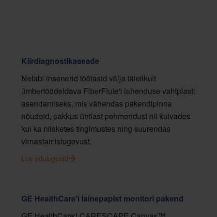
Kiirdiagnostikaseade
Nefabi insenerid töötasid välja täielikult
ümbertöödeldava FiberFlute'i lahenduse vahtplasti
asendamiseks, mis vähendas pakendipinna
nõudeid, pakkus ühtlast pehmendust nii kuivades
kui ka niisketes tingimustes ning suurendas
virnastamistugevust.
Loe edulugusid
GE HealthCare'i lainepapist monitori pakend
GE HealthCare'i CARESCAPE Canvas™