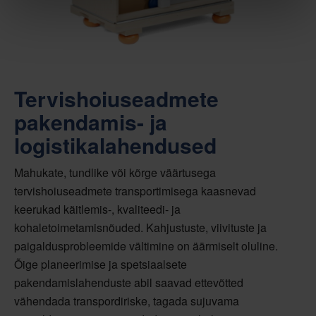
Tervishoiuseadmete
pakendamis- ja
logistikalahendused
Mahukate, tundlike või kõrge väärtusega
tervishoiuseadmete transportimisega kaasnevad
keerukad käitlemis-, kvaliteedi- ja
kohaletoimetamisnõuded. Kahjustuste, viivituste ja
paigaldusprobleemide vältimine on äärmiselt oluline.
Õige planeerimise ja spetsiaalsete
pakendamislahenduste abil saavad ettevõtted
vähendada transpordiriske, tagada sujuvama