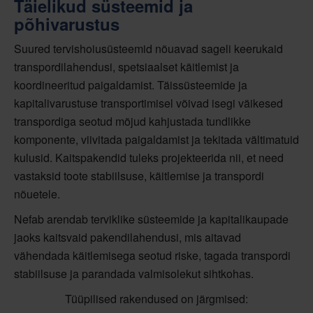
Täielikud süsteemid ja
põhivarustus
Suured tervishoiusüsteemid nõuavad sageli keerukaid
transpordilahendusi, spetsiaalset käitlemist ja
koordineeritud paigaldamist. Täissüsteemide ja
kapitalivarustuse transportimisel võivad isegi väikesed
transpordiga seotud mõjud kahjustada tundlikke
komponente, viivitada paigaldamist ja tekitada vältimatuid
kulusid. Kaitspakendid tuleks projekteerida nii, et need
vastaksid toote stabiilsuse, käitlemise ja transpordi
nõuetele.
Nefab arendab terviklike süsteemide ja kapitalikaupade
jaoks kaitsvaid pakendilahendusi, mis aitavad
vähendada käitlemisega seotud riske, tagada transpordi
stabiilsuse ja parandada valmisolekut sihtkohas.
Tüüpilised rakendused on järgmised: