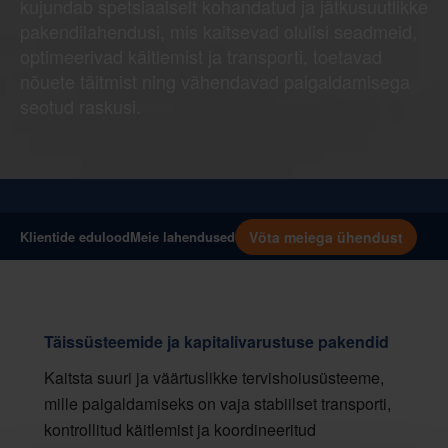
kujundab spetsiaalselt kohandatud ja jätkusuutlikke
pakendilahendusi, mis kaitsevad olulisi seadmeid,
optimeerivad käitlemist ja transporti, toetavad
nõuete täitmist ning vähendavad paigaldamisega
seotud raskusi.
Võta meiega ühendust
Klientide edulood
Meie lahendused
Täissüsteemide ja kapitalivarustuse pakendid
Kaitsta suuri ja väärtuslikke tervishoiusüsteeme,
mille paigaldamiseks on vaja stabiilset transporti,
kontrollitud käitlemist ja koordineeritud