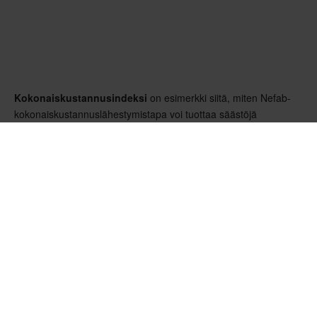
Kokonaiskustannusindeksi
on esimerkki siitä, miten Nefab-
kokonaiskustannuslähestymistapa voi tuottaa säästöjä
toimitusketjun eri vaiheissa.
Seuraavassa jaksossa
syvennytään myös
kokonaiskustannuslähestymistavan keskeisiin osatekijöihin.