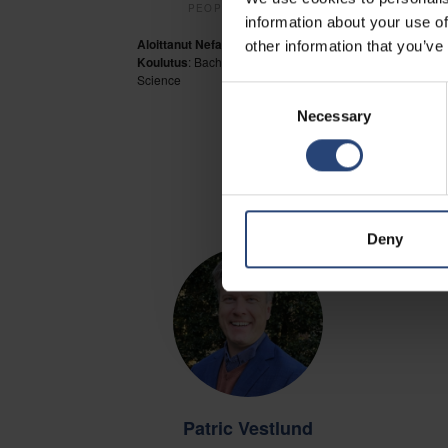
PEOPLE & CULTURE
information about your use of
Aloittanut Nefabilla
: 2023
other information that you’ve
Aloit
Koulutus
: Bachelor of Behavioral
Koul
Science
Consent
Necessary
Selection
Deny
Patric Vestlund