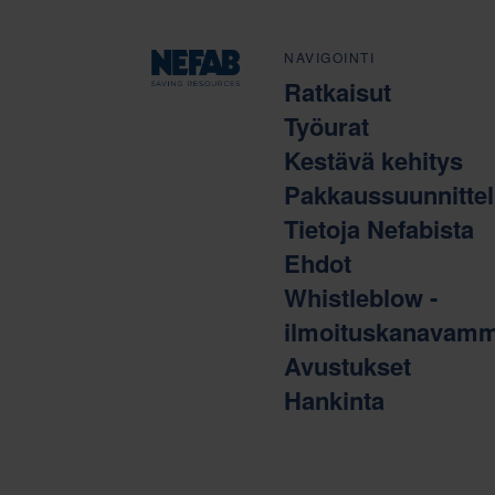
NAVIGOINTI
Ratkaisut
Työurat
Kestävä kehitys
Pakkaussuunnitte
Tietoja Nefabista
Ehdot
Whistleblow -
ilmoituskanavam
Avustukset
Hankinta