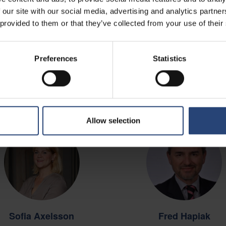
KEHITYS, INNOVAATIO JA
SEGMENTIT
 our site with our social media, advertising and analytics partn
PORTFOLIO
Aloittanut Nefabilla
: 2001
 provided to them or that they’ve collected from your use of their
tanut Nefabilla
: 1996
Koulutus
: Master of Business
utus
: Kauppatieteiden kandidaatti
Administration
Preferences
Statistics
Allow selection
Sofia Axelsson
Fred Hapiak