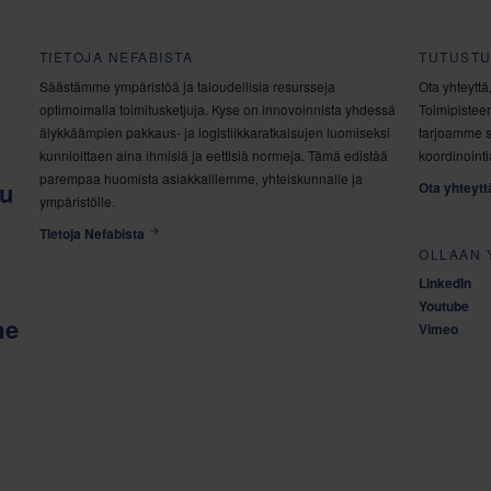
TIETOJA NEFABISTA
TUTUST
Säästämme ympäristöä ja taloudellisia resursseja
Ota yhteyttä
optimoimalla toimitusketjuja. Kyse on innovoinnista yhdessä
Toimipisteem
älykkäämpien pakkaus- ja logistiikkaratkaisujen luomiseksi
tarjoamme s
kunnioittaen aina ihmisiä ja eettisiä normeja. Tämä edistää
koordinointi
parempaa huomista asiakkaillemme, yhteiskunnalle ja
lu
Ota yhteytt
ympäristölle.
Tietoja Nefabista
OLLAAN 
LinkedIn
Youtube
me
Vimeo