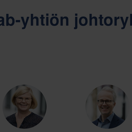
ity, Respect ja Empowerment
Kestävä kehitys on Nefab y
ab-yhtiön johtor