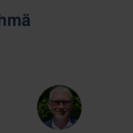
htiön hallinnon ytimessä.
Tiếng Việt
Deutsch
yhmä
Svenska
Suomi
Español
Eesti
Slovenčina
Nederlands