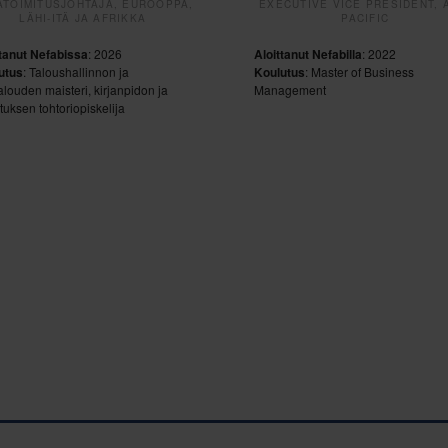
ATOIMITUSJOHTAJA, EUROOPPA,
EXECUTIVE VICE PRESIDENT, 
LÄHI-ITÄ JA AFRIKKA
PACIFIC
ttanut Nefabissa
: 2026
Aloittanut Nefabilla
: 2022
utus
: Taloushallinnon ja
Koulutus
: Master of Business
talouden maisteri, kirjanpidon ja
Management
tuksen tohtoriopiskelija