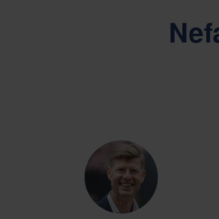
Perusarvojamme ovat Simplic
Nef