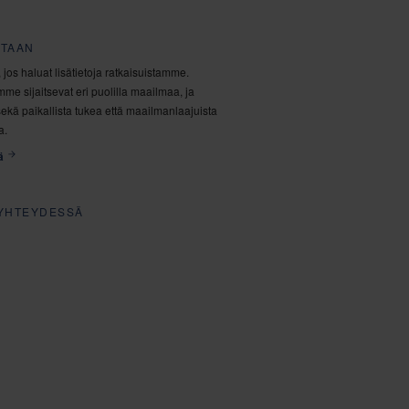
UTAAN
, jos haluat lisätietoja ratkaisuistamme.
me sijaitsevat eri puolilla maailmaa, ja
ekä paikallista tukea että maailmanlaajuista
a.
ä
YHTEYDESSÄ