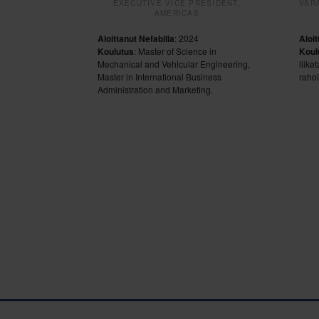
EXECUTIVE VICE PRESIDENT,
VAR
AMERICAS
Aloittanut Nefabilla
: 2024
Aloi
Koulutus
: Master of Science in
Koul
Mechanical and Vehicular Engineering,
liike
Master in International Business
rahoi
Administration and Marketing.