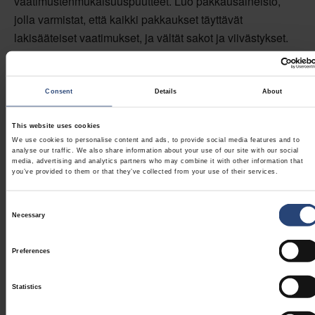
vaatimustenmukaisuuspuutteet. Luo pakkausaineisto,
jolla varmistat, että kaikki pakkaukset täyttävät
lakisääteiset vaatimukset, ja vältät sakot ja viivästykset.
Pakkausvaatimusten noudattamisesta
Consent
Details
About
This website uses cookies
Nefabin
We use cookies to personalise content and ads, to provide social media features and to
analyse our traffic. We also share information about your use of our site with our social
media, advertising and analytics partners who may combine it with other information that
pakkausarviointi
you’ve provided to them or that they’ve collected from your use of their services.
Consent
Necessary
Selection
Preferences
Statistics