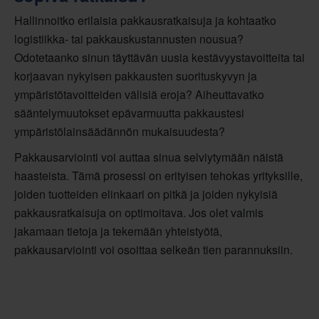
Hallinnoitko erilaisia pakkausratkaisuja ja kohtaatko
logistiikka- tai pakkauskustannusten nousua?
Odotetaanko sinun täyttävän uusia kestävyystavoitteita tai
korjaavan nykyisen pakkausten suorituskyvyn ja
ympäristötavoitteiden välisiä eroja? Aiheuttavatko
sääntelymuutokset epävarmuutta pakkaustesi
ympäristölainsäädännön mukaisuudesta?
Pakkausarviointi voi auttaa sinua selviytymään näistä
haasteista. Tämä prosessi on erityisen tehokas yrityksille,
joiden tuotteiden elinkaari on pitkä ja joiden nykyisiä
pakkausratkaisuja on optimoitava. Jos olet valmis
jakamaan tietoja ja tekemään yhteistyötä,
pakkausarviointi voi osoittaa selkeän tien parannuksiin.