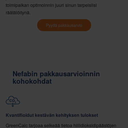
toimipaikan optimoinnin juuri sinun tarpeisiisi
räätälöitynä.
Pyydä pakkausarvio
Nefabin pakkausarvioinnin
kohokohdat
Kvantifioidut kestävän kehityksen tulokset
GreenCalc tarjoaa selkeää tietoa hiilidioksidipäästöjen