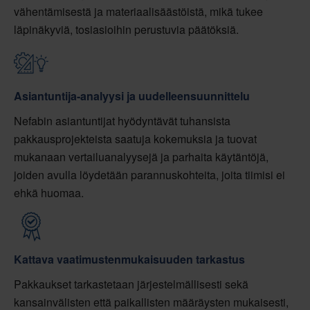
vähentämisestä ja materiaalisäästöistä, mikä tukee
läpinäkyviä, tosiasioihin perustuvia päätöksiä.
Asiantuntija-analyysi ja uudelleensuunnittelu
Nefabin asiantuntijat hyödyntävät tuhansista
pakkausprojekteista saatuja kokemuksia ja tuovat
mukanaan vertailuanalyysejä ja parhaita käytäntöjä,
joiden avulla löydetään parannuskohteita, joita tiimisi ei
ehkä huomaa.
Kattava vaatimustenmukaisuuden tarkastus
Pakkaukset tarkastetaan järjestelmällisesti sekä
kansainvälisten että paikallisten määräysten mukaisesti,