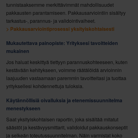
tunnistaaksemme merkittävimmät mahdollisuudet
pakkausten parantamiseen. Pakkausarviointiin sisältyy
tarkastus-, parannus- ja validointivaiheet.
> Pakkausarviointiprosessi yksityiskohtaisesti
Mukautettava painopiste: Yrityksesi tavoitteiden
mukainen
Jos haluat keskittyä tiettyyn parannuskohteeseen, kuten
kestävään kehitykseen, voimme räätälöidä arvioinnin
laajuuden vastaamaan paremmin tavoitteitasi ja tuottaa
yrityksellesi kohdennettuja tuloksia.
Käytännöllisiä oivalluksia ja etenemissuunnitelma
menestykseen
Saat yksityiskohtaisen raportin, joka sisältää mitatut
säästöt ja kestävyysmittarit, validoidut pakkauskonseptit
ja selkeän toteutussuunnitelman. Näin varmistat koko