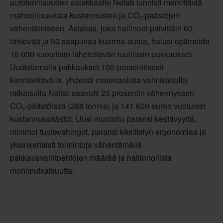
autoteollisuuden asiakkaalle Nefab tunnisti merkittäviä
mahdollisuuksia kustannusten ja CO₂-päästöjen
vähentämiseen. Asiakas, joka hallinnoi päivittäin 60
lähtevää ja 50 saapuvaa kuorma-autoa, halusi optimoida
16 000 vuosittain lähetettävän tuulilasin pakkaukset.
Uudistamalla pakkaukset 100-prosenttisesti
kierrätettävällä, yhdestä materiaalista valmistetulla
ratkaisulla Nefab saavutti 23 prosentin vähennyksen
CO₂-päästöissä (288 tonnia) ja 141 600 euron vuotuiset
kustannussäästöt. Uusi muotoilu paransi kestävyyttä,
minimoi tuotevahingot, paransi käsittelyn ergonomiaa ja
yksinkertaisti toimintoja vähentämällä
pakkausvaihtoehtojen määrää ja hallinnollista
monimutkaisuutta.