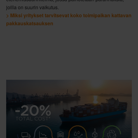
joilla on suurin vaikutus.
> Miksi yritykset tarvitsevat koko toimipaikan kattavan
pakkauskatsauksen