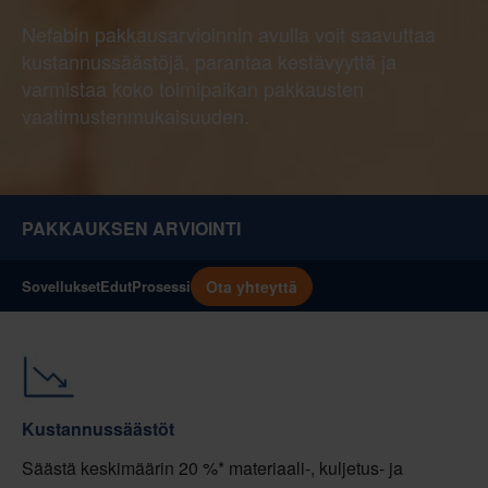
Nefabin pakkausarvioinnin avulla voit saavuttaa
kustannussäästöjä, parantaa kestävyyttä ja
varmistaa koko toimipaikan pakkausten
vaatimustenmukaisuuden.
PAKKAUKSEN ARVIOINTI
Ota yhteyttä
Sovellukset
Edut
Prosessi
Kustannussäästöt
Säästä keskimäärin 20 %* materiaali-, kuljetus- ja