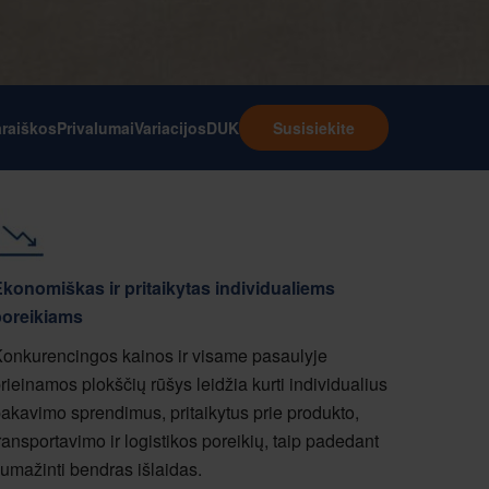
raiškos
Privalumai
Variacijos
DUK
Susisiekite
konomiškas ir pritaikytas individualiems
poreikiams
onkurencingos kainos ir visame pasaulyje
rieinamos plokščių rūšys leidžia kurti individualius
akavimo sprendimus, pritaikytus prie produkto,
ransportavimo ir logistikos poreikių, taip padedant
umažinti bendras išlaidas.