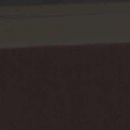
Tiếng Việt
Deutsch
Svenska
Suomi
Español
Eesti
Slovenčina
Nederlands