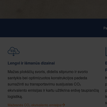
Pa
Lengvi ir išmanūs dizainai
E
Mažas plokščių svoris, didelis stiprumo ir svorio
santykis bei optimizuotos konstrukcijos padeda
K
sumažinti su transportavimu susijusias CO₂
p
ekvivalento emisijas ir kartu užtikrina erdvę taupiančią
p
logistiką.
t
s
Mažesnės CO₂ ekvivalento emisijos