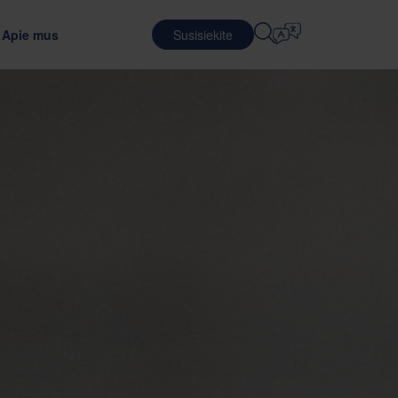
Apie mus
Susisiekite
Pasirinkite Kalbą
KARJERA
LOGISTIKOS PASLAUGOS
NŲ PERDAVIMAS IR DEBESIS
ŽIEDINIO VERSLO MODELIAI
English
中文 (简体)
i optimalią pakavimo medžiagą
Tvarus pakavimas ir paslaugos
Darbas Nefab
Sutartinė logistika
Română
Dansk
ėms
Susipažinkite su mūsų darbuotojais
Pakavimo paslaugos
中文 (繁體)
Português
alc
Pasaulinė stažuotojų programa
Pakuočių valdymas
Čeština
Polski
Darbo galimybės
TELEKOMUNIKACIJOS
astumu, pagarba ir įgalinimu.
 pakuočių bandymus
Français (Canada)
Norsk
Français
Lietuvių
Português Brasileiro
한국어
S
Español (América Latina)
Italiano