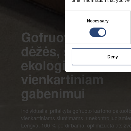
other information that you’ve
Consent
Necessary
Selection
Gofruotosios pak
dėžės, skirtos
Deny
ekologiškam
vienkartiniam
gabenimui
Individualiai pritaikyta gofruoto kartono pakuotė
vienkartiniams siuntimams ir nekontroliuojami
Lengva, 100 % perdirbama, optimizuota atsižvel