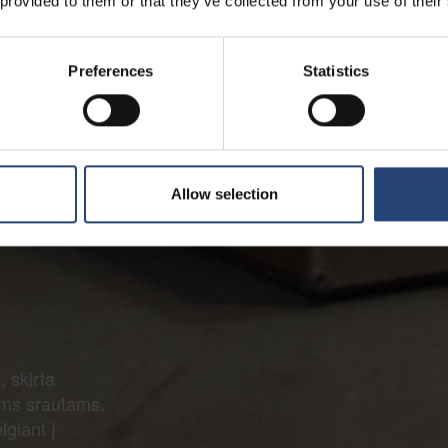
 provided to them or that they’ve collected from your use of their
Preferences
Statistics
avimo
Allow selection
, skirta
ems srautams.
giant į