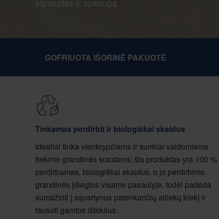
sąnaudas ir apsaugą.
GOFRIUOTA IŠORINĖ PAKUOTĖ
Tinkamas perdirbti ir biologiškai skaidus
Idealiai tinka vienkrypčiams ir sunkiai valdomiems
tiekimo grandinės srautams; šis produktas yra 100 %
perdirbamas, biologiškai skaidus, o jo perdirbimo
grandinės įdiegtos visame pasaulyje, todėl padeda
sumažinti į sąvartynus patenkančių atliekų kiekį ir
tausoti gamtos išteklius.