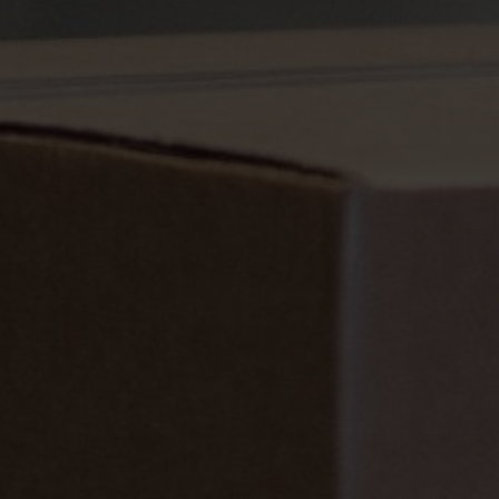
Tvarumas yra Nefab įmonių valdymo pagrindas