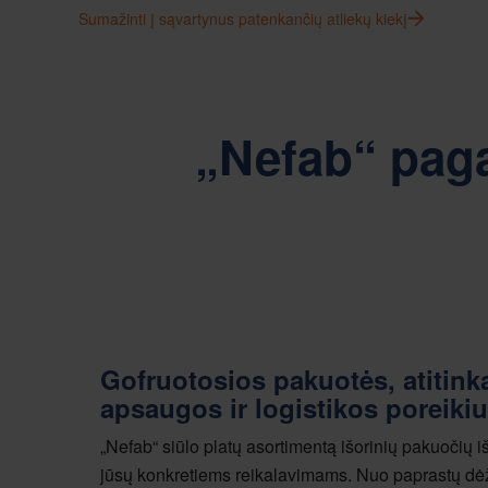
Sumažinti į sąvartynus patenkančių atliekų kiekį
„Nefab“ pag
Gofruotosios pakuotės, atitink
apsaugos ir logistikos poreiki
„Nefab“ siūlo platų asortimentą išorinių pakuočių iš
jūsų konkretiems reikalavimams. Nuo paprastų dėži