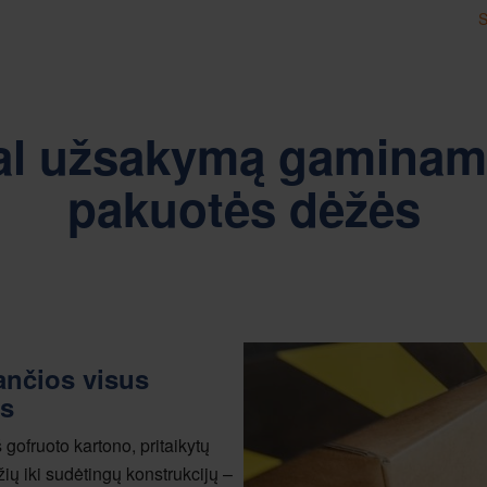
S
al užsakymą gaminam
pakuotės dėžės
ančios visus
us
 gofruoto kartono, pritaikytų
ų iki sudėtingų konstrukcijų –