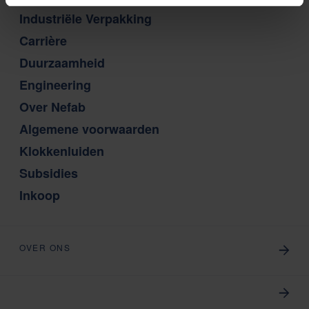
Industriële Verpakking
Carrière
Duurzaamheid
Engineering
Over Nefab
Algemene voorwaarden
Klokkenluiden
Subsidies
Inkoop
OVER ONS