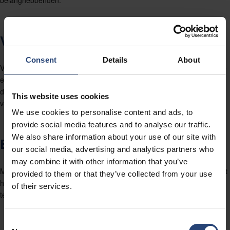
belanghebbenden.
VOORTDURENDE VERBETERING
Consent
Details
About
Voortdurende verbetering is een belangrijk aandachtspunt voor Nefab
en wordt ontwikkeld door de implementatie van globale en lokale
doelstellingen, het bewaken van de procesprestaties en hulpmiddelen
This website uses cookies
voor het beperken, corrigeren en voorkomen van problemen.
We use cookies to personalise content and ads, to
provide social media features and to analyse our traffic.
We also share information about your use of our site with
EMPOWERMENT
our social media, advertising and analytics partners who
may combine it with other information that you’ve
Mensen zijn de belangrijkste hulpbron van de Groep. Nefab stimuleert
provided to them or that they’ve collected from your use
haar medewerkers, omdat we weten hoe belangrijk ze zijn voor de
of their services.
tevredenheid van onze partners en voor onze toekomst.
Consent