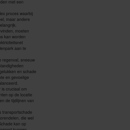
bieden met een
lex proces waarbij
eel, maar andere
elangrijk.
bevinden, moeten
oos kan worden
triciteitsnet
lenpark aan te
e regenval, sneeuw
mstandigheden
ngelukken en schade
ote en gevoelige
alanceerd.
 is cruciaal om
ten op de locatie
n de tijdlijnen van
s transportschade
rendelen, die wel
 Schade kan op
ransport kunnen