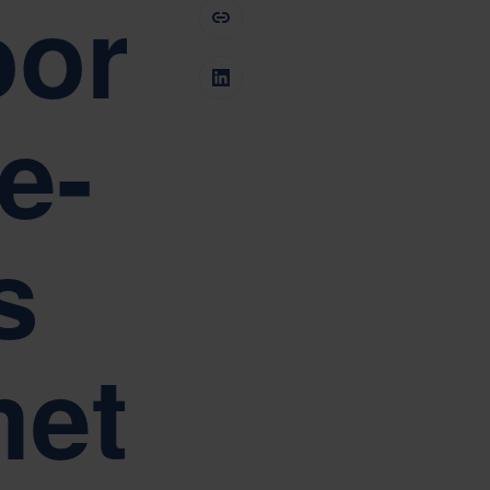
oor
 kern van Nefab's corporate governance
Tiếng Việt
Deutsch
Svenska
Suomi
Español
Eesti
e-
Slovenčina
Nederlands
s
met