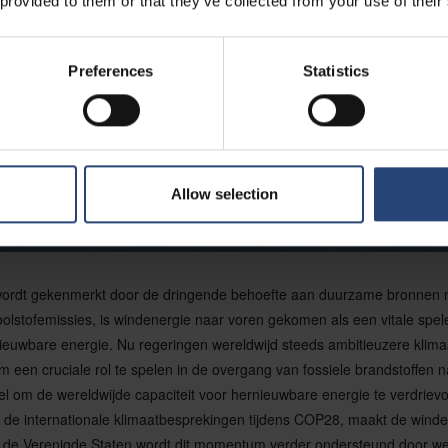
 provided to them or that they’ve collected from your use of their
Preferences
Statistics
Allow selection
t wordt gekenmerkt door de dringende behoefte aan duurzame bronne
olstofemissies, is windenergie naar voren gekomen als een vitale spele
euwbare energie. Nu regeringen wereldwijd steeds ambitieuzere klimaat
m een cruciale rol te spelen in de overgang van fossiele brandstoffen
el om de wereldwijde capaciteit voor hernieuwbare energie te verdrie
n de internationale klimaatbesprekingen tijdens COP28, maakt de wind
In de Verenigde Staten wordt dit momentum verder ondersteund door we