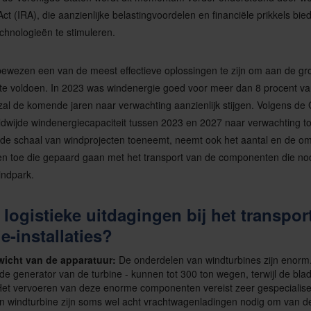
Act (IRA), die aanzienlijke belastingvoordelen en financiële prikkels bi
chnologieën te stimuleren.
bewezen een van de meest effectieve oplossingen te zijn om aan de gr
te voldoen. In 2023 was windenergie goed voor meer dan 8 procent van al
er zal de komende jaren naar verwachting aanzienlijk stijgen. Volgens d
ldwijde windenergiecapaciteit tussen 2023 en 2027 naar verwachting 
e schaal van windprojecten toeneemt, neemt ook het aantal en de o
gen toe die gepaard gaan met het transport van de componenten die nod
indpark.
 logistieke uitdagingen bij het transpor
e-installaties?
wicht van de apparatuur:
De onderdelen van windturbines zijn enorm
de generator van de turbine - kunnen tot 300 ton wegen, terwijl de blad
Het vervoeren van deze enorme componenten vereist zeer gespecialis
én windturbine zijn soms wel acht vrachtwagenladingen nodig om van de