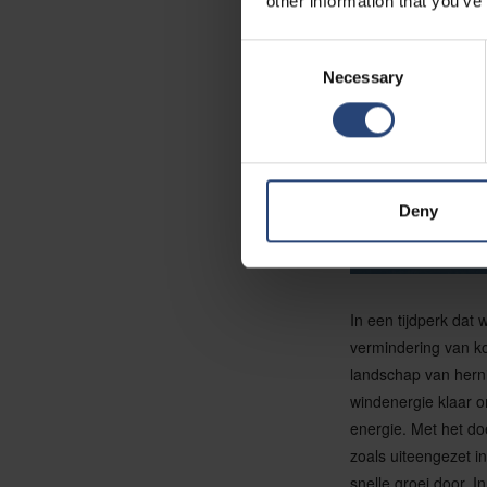
other information that you’ve
Consent
Necessary
Selection
Deny
In een tijdperk da
vermindering van ko
landschap van herni
windenergie klaar o
energie. Met het do
zoals uiteengezet i
snelle groei door. 