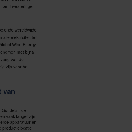
edt om investeringen
oeiende wereldwijde
le elektriciteit ter
e Global Wind Energy
toenemen met bijna
mvang van de
ig zijn voor het
t van
. Gondels - de
en vaak langer zijn
eerde apparatuur en
 productielocatie