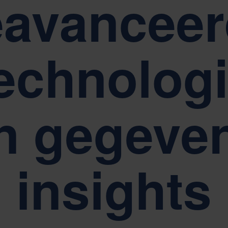
eavanceer
echnolog
n gegeve
insights