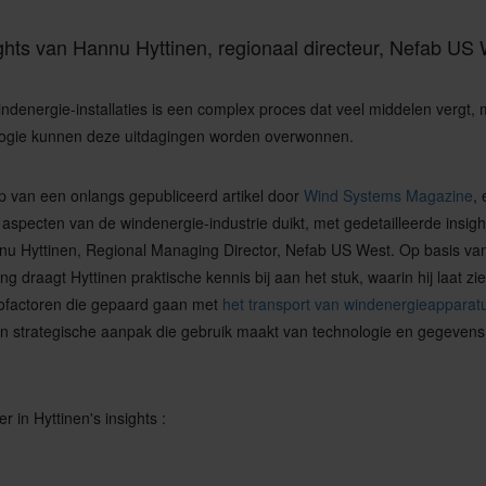
ghts van Hannu Hyttinen, regionaal directeur, Nefab US
indenergie-installaties is een complex proces dat veel middelen vergt, 
logie kunnen deze uitdagingen worden overwonnen.
p van een onlangs gepubliceerd artikel door
Wind Systems Magazine
,
le aspecten van de windenergie-industrie duikt, met gedetailleerde insigh
u Hyttinen, Regional Managing Director, Nefab US West. Op basis van 
ing draagt Hyttinen praktische kennis bij aan het stuk, waarin hij laat zi
cofactoren die gepaard gaan met
het transport van windenergieapparat
 strategische aanpak die gebruik maakt van technologie en gegevens 
r in Hyttinen's insights :