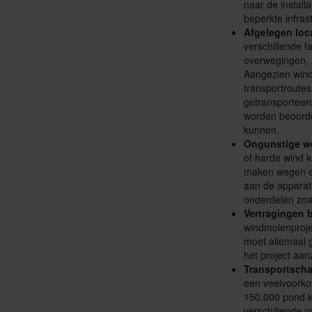
naar de install
beperkte infras
Afgelegen loc
verschillende 
overwegingen, z
Aangezien wind
transportroute
getransporteerd
worden beoorde
kunnen.
Ongunstige w
of harde wind 
maken wegen en
aan de apparatu
onderdelen zoa
Vertragingen b
windmolenproje
moet allemaal g
het project aan
Transportsch
een veelvoorko
150.000 pond k
verschillende m