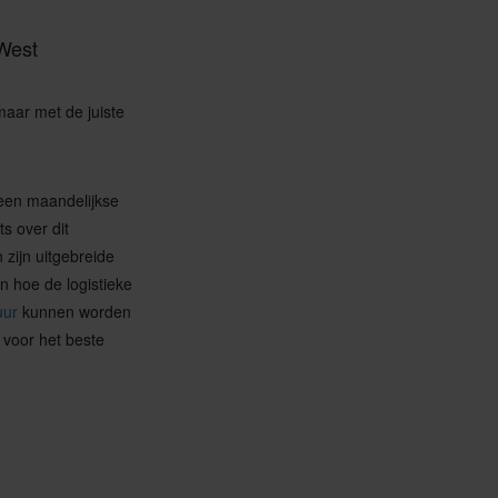
 West
maar met de juiste
 een maandelijkse
ts over dit
zijn uitgebreide
en hoe de logistieke
uur
kunnen worden
voor het beste