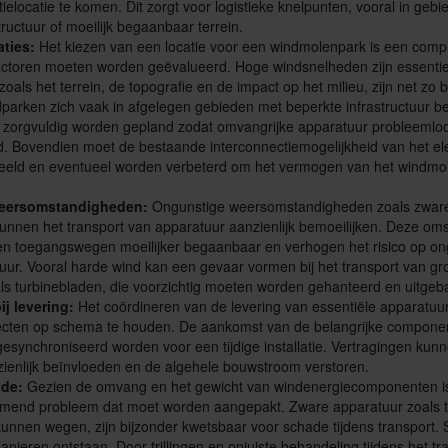
atielocatie te komen. Dit zorgt voor logistieke knelpunten, vooral in ge
tructuur of moeilijk begaanbaar terrein.
aties:
Het kiezen van een locatie voor een windmolenpark is een comp
factoren moeten worden geëvalueerd. Hoge windsnelheden zijn essenti
oals het terrein, de topografie en de impact op het milieu, zijn net zo b
parken zich vaak in afgelegen gebieden met beperkte infrastructuur 
s zorgvuldig worden gepland zodat omvangrijke apparatuur probleeml
. Bovendien moet de bestaande interconnectiemogelijkheid van het elek
eld en eventueel worden verbeterd om het vermogen van het windmo
eersomstandigheden:
Ongunstige weersomstandigheden zoals zwar
kunnen het transport van apparatuur aanzienlijk bemoeilijken. Deze o
 toegangswegen moeilijker begaanbaar en verhogen het risico op o
ur. Vooral harde wind kan een gevaar vormen bij het transport van gr
ls turbinebladen, die voorzichtig moeten worden gehanteerd en uitgeb
ij levering:
Het coördineren van de levering van essentiële apparatuur
cten op schema te houden. De aankomst van de belangrijke componen
esynchroniseerd worden voor een tijdige installatie. Vertragingen kunne
zienlijk beïnvloeden en de algehele bouwstroom verstoren.
ade:
Gezien de omvang en het gewicht van windenergiecomponenten i
mend probleem dat moet worden aangepakt. Zware apparatuur zoals to
unnen wegen, zijn bijzonder kwetsbaar voor schade tijdens transport.
anieren ontstaan. Door trillingen en onjuiste behandeling tijdens het t