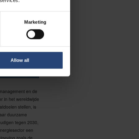
 services.
Marketing
Allow all
n management en de
r in het wereldwijde
doelen stellen, is
 naar duurzame
voudigen tegen 2030,
energiesector een
tgeving zoals de