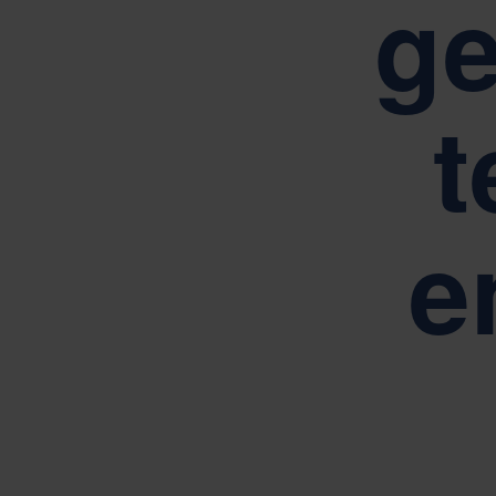
g
t
e