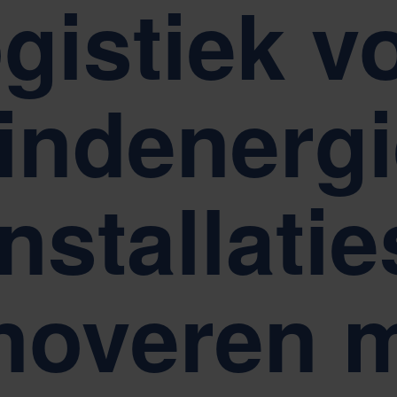
gistiek v
oud, Respect en Empowerment
Duurzaamheid vormt de
indenergi
installatie
noveren 