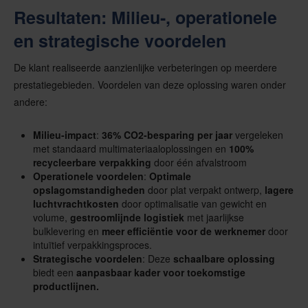
Resultaten: Milieu-, operationele
en strategische voordelen
De klant realiseerde aanzienlijke verbeteringen op meerdere
prestatiegebieden. Voordelen van deze oplossing waren onder
andere:
Milieu-impact
:
36% CO2-besparing per jaar
vergeleken
met standaard multimateriaaloplossingen en
100%
recycleerbare verpakking
door één afvalstroom
Operationele voordelen
:
Optimale
opslagomstandigheden
door plat verpakt ontwerp,
lagere
luchtvrachtkosten
door optimalisatie van gewicht en
volume,
gestroomlijnde logistiek
met jaarlijkse
bulklevering en
meer efficiëntie voor de werknemer
door
intuïtief verpakkingsproces.
Strategische voordelen
: Deze
schaalbare oplossing
biedt een
aanpasbaar kader voor toekomstige
productlijnen.