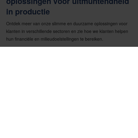
oplossingen voor uitmuntendheid
in productie
Ontdek meer van onze slimme en duurzame oplossingen voor
klanten in verschillende sectoren en zie hoe we klanten helpen
hun financiële en milieudoelstellingen te bereiken.
Ontdek de oplossingen voor andere sectoren
Ontdek uitgebreide verpakkings- en logistieke oplossingen die
speciaal zijn ontworpen voor een aantal verschillende sectoren.
Gerelateerde branche Klantcases
Stroomlijnen van verpakkingen voor warmtewisselaars:
Ontdek hoe deze oplossing operationele inefficiënties,
waaronder fouten bij het uitnemen van voorraad en
onnodige betrokkenheid van derden, heeft geëlimineerd,
wat heeft geleid tot een eenvoudigere en kostenefficiëntere
logistieke stroom.
Verpakkingsinnovatie voor vorkheftruckstuurmodule:
Ons