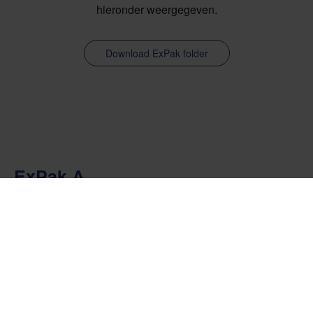
hieronder weergegeven.
Download ExPak folder
ExPak A
De Nefab ExPak A is een eenvoudig inklapbare kist die bestaat
uit slechts één stuk. Met de bodem, het deksel en het frame aan
elkaar bevestigd, wordt het hanteren en opslaan van deze kist
vereenvoudigd. De ExPak A is ideaal voor producten van kleine
tot middelgrote afmetingen.