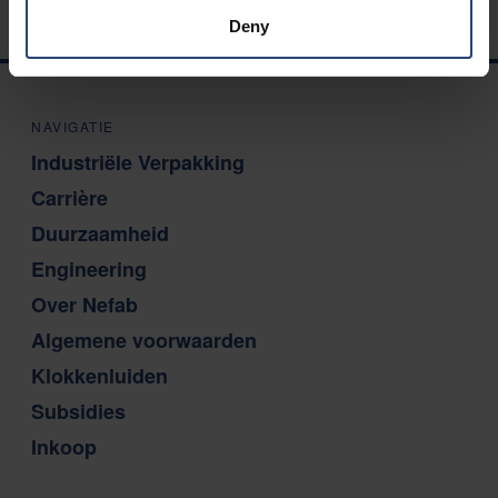
Deny
NAVIGATIE
Industriële Verpakking
Carrière
Duurzaamheid
Engineering
Over Nefab
Algemene voorwaarden
Klokkenluiden
Subsidies
Inkoop