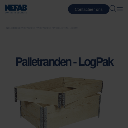
Contacteer ons
INDUSTRIËLE VERPAKKING
VERPAKKING
PRODUCTEN
LOGPAK
Palletranden - LogPak