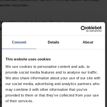
worden verzonden.
Voordelen van het gebruik van opzetranden voor
pallets:
Standaard verpakkingsmethode
Consent
Details
About
Kragen en deksels zijn gemakkelijk te repareren
Volledig aanpasbaar
This website uses cookies
Lange levensduur onder normale omstandigheden (10+ jaar)
We use cookies to personalise content and ads, to
provide social media features and to analyse our traffic.
Gebruikers zijn te vinden in verschillende industrieën. Belangrijke
We also share information about your use of our site with
klanten zijn te vinden in de telecom-, auto-, defensie-, detailhandel-,
our social media, advertising and analytics partners who
distributie-, alternatieve energie-, gieterij- en lagerindustrie.
may combine it with other information that you’ve
provided to them or that they’ve collected from your use
Aanbevolen grenswaarden voor de afmetingen van de kragen
of their services.
(buitenafmetingen in mm):